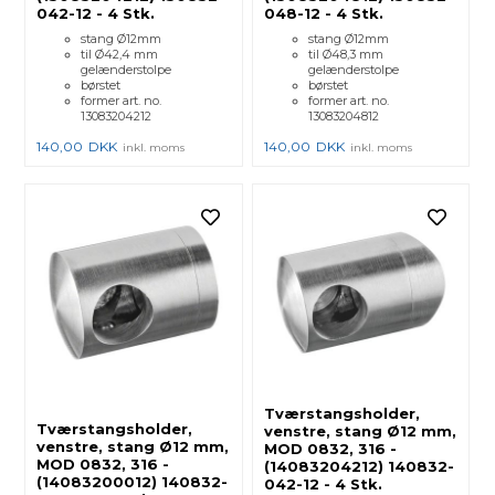
042-12 - 4 Stk.
048-12 - 4 Stk.
stang Ø12mm
stang Ø12mm
til Ø42,4 mm
til Ø48,3 mm
gelænderstolpe
gelænderstolpe
børstet
børstet
former art. no.
former art. no.
13083204212
13083204812
140,00
DKK
140,00
DKK
inkl. moms
inkl. moms
Tværstangsholder,
Tværstangsholder,
venstre, stang Ø12 mm,
venstre, stang Ø12 mm,
MOD 0832, 316 -
MOD 0832, 316 -
(14083204212) 140832-
(14083200012) 140832-
042-12 - 4 Stk.