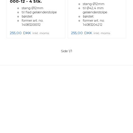
000-12 - 4 Stk.
stang Ø12mm
stang Ø12mm
til Ø42,4 mm
til flad gelænderstolpe
gelænderstolpe
børstet
børstet
former art. no.
former art. no.
14083200012
14083204212
255,00
DKK
255,00
DKK
inkl. moms
inkl. moms
Side 1/1