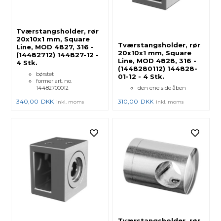
Tværstangsholder, rør
20x10x1 mm, Square
Tværstangsholder, rør
Line, MOD 4827, 316 -
20x10x1 mm, Square
(14482712) 144827-12 -
Line, MOD 4828, 316 -
4 Stk.
(1448280112) 144828-
børstet
01-12 - 4 Stk.
former art. no.
14482700012
den ene side åben
340,00
DKK
310,00
DKK
inkl. moms
inkl. moms
Tværstangsholder, rør