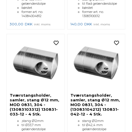
gelænderstolpe
til flad gelænderstolpe
børstet
børstet
former art. no.
former art. no.
14084004812
13083100012
300,00
DKK
140,00
DKK
inkl. moms
inkl. moms
Tværstangsholder,
Tværstangsholder,
samler, stang Ø12 mm,
samler, stang Ø12 mm,
MOD 0831, 304 -
MOD 0831, 304 -
(13083103312) 130831-
(13083104212) 130831-
033-12 - 4 Stk.
042-12 - 4 Stk.
,stang Ø12mm
stang Ø12mm
til Ø33,7 mm
til Ø42,4 mm
gelænderstolpe
gelænderstolpe