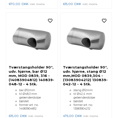
670,00
DKK
615,00
DKK
inkl. moms
inkl. moms
Tværstangsholder 90°,
Tværstangsholder 90°,
udv. hjørne, bar Ø12
udv. hjørne, stang Ø12
mm, MOD 0839, 316 -
mm,MOD 0839,304 -
(14083904812) 140839-
(13083904212) 130839-
048-12 - 4 Stk.
042-12 - 4 Stk.
bar Ø12mm
stang Ø12mm
til Ø48,3 mm
til Ø42,4 mm
gelænderstolpe
gelænderstolpe
børstet
børstet
former art. no.
former art. no.
14083904812
13083904212
615,00
DKK
475,00
DKK
inkl. moms
inkl. moms