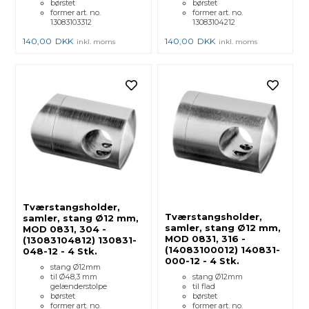
børstet
børstet
former art. no.
former art. no.
13083103312
13083104212
140,00
DKK
140,00
DKK
inkl. moms
inkl. moms
Tværstangsholder,
Tværstangsholder,
samler, stang Ø12 mm,
samler, stang Ø12 mm,
MOD 0831, 304 -
MOD 0831, 316 -
(13083104812) 130831-
(14083100012) 140831-
048-12 - 4 Stk.
000-12 - 4 Stk.
stang Ø12mm
til Ø48,3 mm
stang Ø12mm
gelænderstolpe
til flad
børstet
børstet
former art. no.
former art. no.