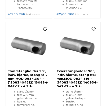
til Ø33,7 mm rør
til Ø42,4 mm rør
former art. no.
former art. no.
14062903312
14062904212
435,00
DKK
435,00
DKK
inkl. moms
inkl. moms
Tværstangholder 90°,
Tværstangholder 90°,
indv. hjørne, stang Ø12
indv. hjørne, stang Ø12
mm,MOD 0834,304 -
mm,MOD 0834,316 -
(13083404212) 130834-
(14083404212) 140834-
042-12 - 4 Stk.
042-12 - 4 Stk.
stang Ø12mm
stang Ø12mm
til Ø42,4 mm
til Ø42,4 mm
gelænderstolpe
gelænderstolpe
børstet
børstet
former art. no.
former art. no.