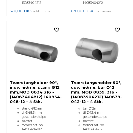
13083404212
14083404212
520,00
DKK
670,00
DKK
inkl. moms
inkl. moms
Tværstangholder 90°,
Tværstangsholder 90°,
indv. hjørne, stang Ø12
udv. hjørne, bar Ø12
mm,MOD 0834,316 -
mm, MOD 0839, 316 -
(14083404812) 140834-
(14083904212) 140839-
048-12 - 4 Stk.
042-12 - 4 Stk.
stang Ø12mm
bar Ø12mm
til Ø48,3 mm
til Ø42,4 mm
gelænderstolpe
gelænderstolpe
børstet
børstet
former art. no.
former art. no.
14083404812
14083904212