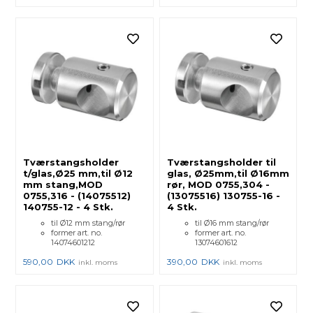
Tværstangsholder
Tværstangsholder til
t/glas,Ø25 mm,til Ø12
glas, Ø25mm,til Ø16mm
mm stang,MOD
rør, MOD 0755,304 -
0755,316 - (14075512)
(13075516) 130755-16 -
140755-12 - 4 Stk.
4 Stk.
til Ø12 mm stang/rør
til Ø16 mm stang/rør
former art. no.
former art. no.
14074601212
13074601612
590,00
DKK
390,00
DKK
inkl. moms
inkl. moms