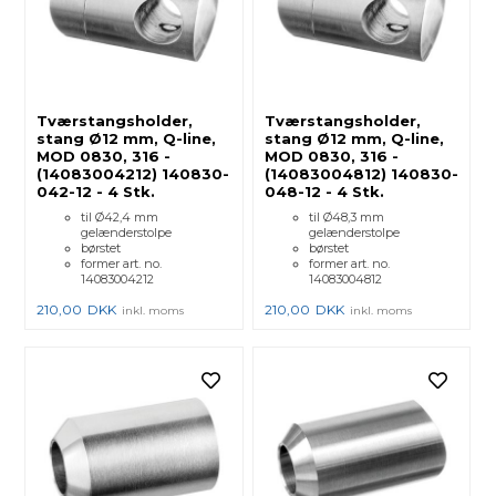
Tværstangsholder,
Tværstangsholder,
stang Ø12 mm, Q-line,
stang Ø12 mm, Q-line,
MOD 0830, 316 -
MOD 0830, 316 -
(14083004212) 140830-
(14083004812) 140830-
042-12 - 4 Stk.
048-12 - 4 Stk.
til Ø42,4 mm
til Ø48,3 mm
gelænderstolpe
gelænderstolpe
børstet
børstet
former art. no.
former art. no.
14083004212
14083004812
210,00
DKK
210,00
DKK
inkl. moms
inkl. moms