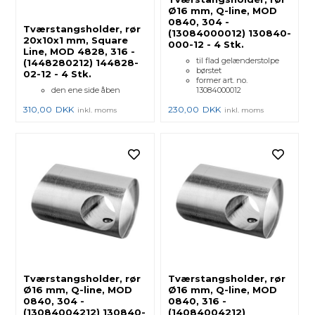
Ø16 mm, Q-line, MOD
0840, 304 -
Tværstangsholder, rør
(13084000012) 130840-
20x10x1 mm, Square
000-12 - 4 Stk.
Line, MOD 4828, 316 -
til flad gelænderstolpe
(1448280212) 144828-
børstet
02-12 - 4 Stk.
former art. no.
den ene side åben
13084000012
310,00
DKK
230,00
DKK
inkl. moms
inkl. moms
Tværstangsholder, rør
Tværstangsholder, rør
Ø16 mm, Q-line, MOD
Ø16 mm, Q-line, MOD
0840, 304 -
0840, 316 -
(13084004212) 130840-
(14084004212)