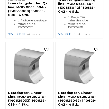
tværstangsholder, Q-
line, MOD 0855, 304 -
line, MOD 0855, 304 -
(130855042) 130855-
(130855000) 130855-
042 - 4 Stk.
000 - 4 Stk.
til Ø42,4 mm
til flad gelænderstolpe
gelænderstolpe
former art. no.
former art. no.
13085500012
13085504212
595,00
DKK
595,00
DKK
inkl. moms
inkl. moms
Røradapter, Linear
Røradapter, Linear
Line, MOD 0629, 316 -
Line, MOD 0629, 316 -
(140629033) 140629-
(140629042) 140629-
033 - 4 Stk.
042 - 4 Stk.