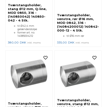
Tværstangsholder,
stang Ø12 mm, Q-line,
MOD 0850, 316 -
Tværstangsholder,
(140850042) 140850-
venstre, rør Ø16 mm,
042 - 4 Stk.
MOD 0842, 316 -
til Ø42,4 mm
(14084200012) 140842-
gelænderstolpe
000-12 - 4 Stk.
former art. no.
14085004212
til Ø16 mm rør
380,00
DKK
335,00
DKK
inkl. moms
inkl. moms
Tværstangsholder,
Tværstangsholder,
venstre, stang Ø12 mm,