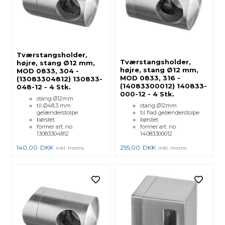
Tværstangsholder,
Tværstangsholder,
højre, stang Ø12 mm,
højre, stang Ø12 mm,
MOD 0833, 304 -
MOD 0833, 316 -
(13083304812) 130833-
(14083300012) 140833-
048-12 - 4 Stk.
000-12 - 4 Stk.
stang Ø12mm
til Ø48,3 mm
stang Ø12mm
gelænderstolpe
til flad gelænderstolpe
børstet
børstet
former art. no.
former art. no.
13083304812
14083300012
140,00
DKK
255,00
DKK
inkl. moms
inkl. moms