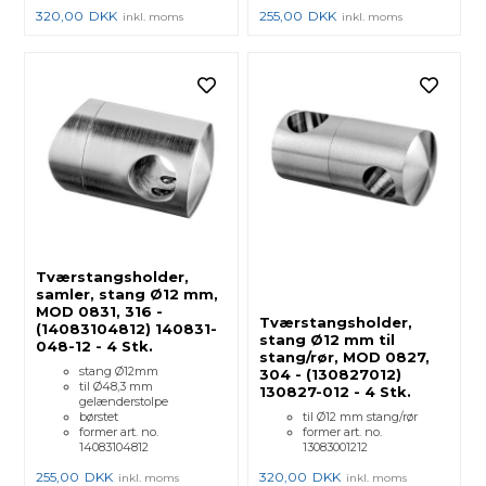
320,00
DKK
255,00
DKK
inkl. moms
inkl. moms
Tværstangsholder,
samler, stang Ø12 mm,
MOD 0831, 316 -
Tværstangsholder,
(14083104812) 140831-
stang Ø12 mm til
048-12 - 4 Stk.
stang/rør, MOD 0827,
stang Ø12mm
304 - (130827012)
til Ø48,3 mm
130827-012 - 4 Stk.
gelænderstolpe
børstet
til Ø12 mm stang/rør
former art. no.
former art. no.
14083104812
13083001212
255,00
DKK
320,00
DKK
inkl. moms
inkl. moms