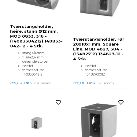
Tværstangsholder,
højre, stang Ø12 mm,
MOD 0833, 316 -
Tværstangsholder, rør
(14083304212) 140833-
20x10x1 mm, Square
042-12 - 4 Stk.
Line, MOD 4827, 304 -
stang Ø12mm
(13482712) 134827-12 -
til Ø42,4 mm
4 Stk.
gelænderstolpe
børstet
børstet
former art. no.
former art. no.
14083304212
13482700012
255,00
DKK
265,00
DKK
inkl. moms
inkl. moms