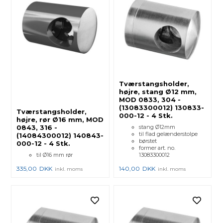
Tværstangsholder,
højre, stang Ø12 mm,
MOD 0833, 304 -
(13083300012) 130833-
Tværstangsholder,
000-12 - 4 Stk.
højre, rør Ø16 mm, MOD
0843, 316 -
stang Ø12mm
til flad gelænderstolpe
(14084300012) 140843-
børstet
000-12 - 4 Stk.
former art. no.
til Ø16 mm rør
13083300012
335,00
DKK
140,00
DKK
inkl. moms
inkl. moms