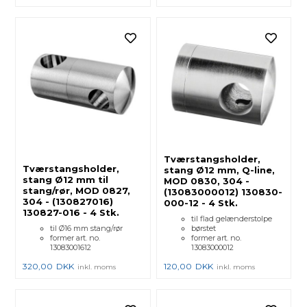
Tværstangsholder,
Tværstangsholder,
stang Ø12 mm, Q-line,
stang Ø12 mm til
MOD 0830, 304 -
stang/rør, MOD 0827,
(13083000012) 130830-
304 - (130827016)
000-12 - 4 Stk.
130827-016 - 4 Stk.
til flad gelænderstolpe
til Ø16 mm stang/rør
børstet
former art. no.
former art. no.
13083001612
13083000012
320,00
DKK
120,00
DKK
inkl. moms
inkl. moms