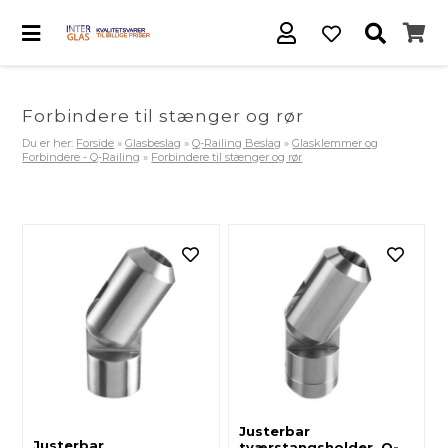
Forbindere til stænger og rør
Du er her:
Forside
»
Glasbeslag
»
Q-Railing Beslag
»
Glasklemmer og
Forbindere - Q-Railing
»
Forbindere til stænger og rør
Justerbar
Justerbar
tværstangsholder, Q-