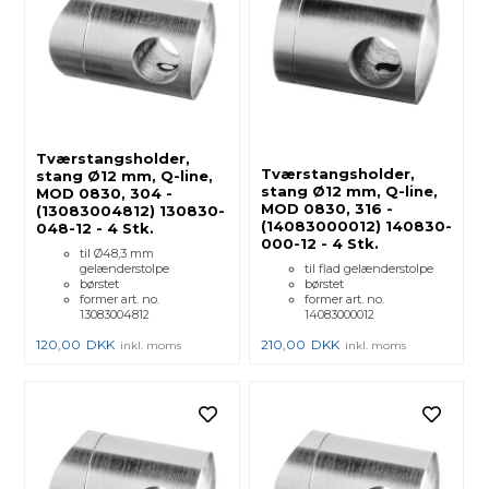
Tværstangsholder,
Tværstangsholder,
stang Ø12 mm, Q-line,
stang Ø12 mm, Q-line,
MOD 0830, 304 -
MOD 0830, 316 -
(13083004812) 130830-
(14083000012) 140830-
048-12 - 4 Stk.
000-12 - 4 Stk.
til Ø48,3 mm
gelænderstolpe
til flad gelænderstolpe
børstet
børstet
former art. no.
former art. no.
13083004812
14083000012
120,00
DKK
210,00
DKK
inkl. moms
inkl. moms