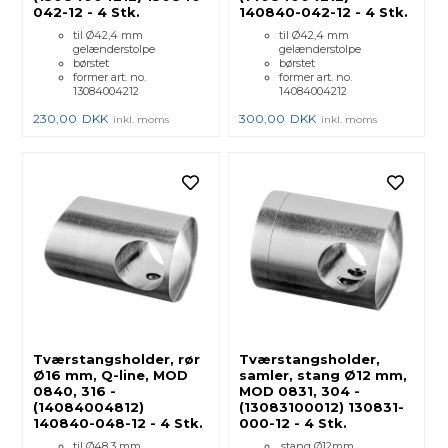
042-12 - 4 Stk.
140840-042-12 - 4 Stk.
til Ø42,4 mm
til Ø42,4 mm
gelænderstolpe
gelænderstolpe
børstet
børstet
former art. no.
former art. no.
13084004212
14084004212
230,00
DKK
300,00
DKK
inkl. moms
inkl. moms
Tværstangsholder, rør
Tværstangsholder,
Ø16 mm, Q-line, MOD
samler, stang Ø12 mm,
0840, 316 -
MOD 0831, 304 -
(14084004812)
(13083100012) 130831-
140840-048-12 - 4 Stk.
000-12 - 4 Stk.
til Ø48,3 mm
,stang Ø12mm