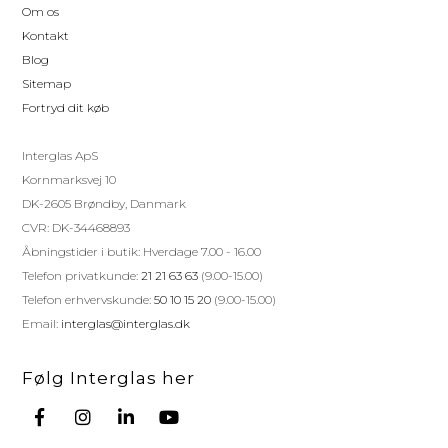
Om os
Kontakt
Blog
Sitemap
Fortryd dit køb
Interglas ApS
Kornmarksvej 10
DK-2605 Brøndby, Danmark
CVR: DK-34468893
Åbningstider i butik: Hverdage 7.00 - 16.00
Telefon privatkunde:
21 21 63 63
(9.00-15.00)
Telefon erhvervskunde:
50 10 15 20
(9.00-15.00)
Email:
interglas@interglas.dk
Følg Interglas her