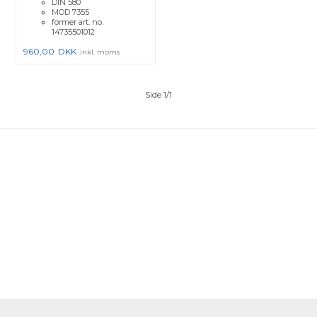
DIN 580
MOD 7355
former art. no.
14735501012
960,00
DKK
inkl. moms
Side 1/1