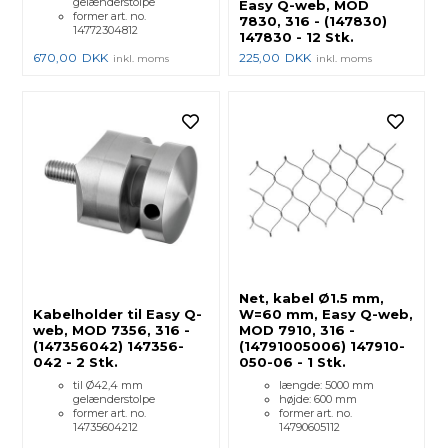
gelænderstolpe
Easy Q-web, MOD
former art. no.
7830, 316 - (147830)
14772304812
147830 - 12 Stk.
670,00
DKK
225,00
DKK
inkl. moms
inkl. moms
Net, kabel Ø1.5 mm,
Kabelholder til Easy Q-
W=60 mm, Easy Q-web,
web, MOD 7356, 316 -
MOD 7910, 316 -
(147356042) 147356-
(14791005006) 147910-
042 - 2 Stk.
050-06 - 1 Stk.
til Ø42,4 mm
længde: 5000 mm
gelænderstolpe
højde: 600 mm
former art. no.
former art. no.
14735604212
14790605112