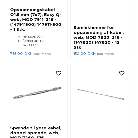
Opspændingskabel
Ø1.5 mm (7x7), Easy Q-
web, MOD 7911, 316 -
(147911500) 147911-500
Samleklemme for
- 1 Stk.
opspænding af kabel,
længde: 50 m
web, MOD 7820, 316 -
former art. no.
(147820) 147820 - 12
14790005112
Stk.
765,00
DKK
150,00
DKK
inkl. moms
inkl. moms
Spænde til ydre kabel,
dobbel spænde, web,
MOD 7260, 316 -