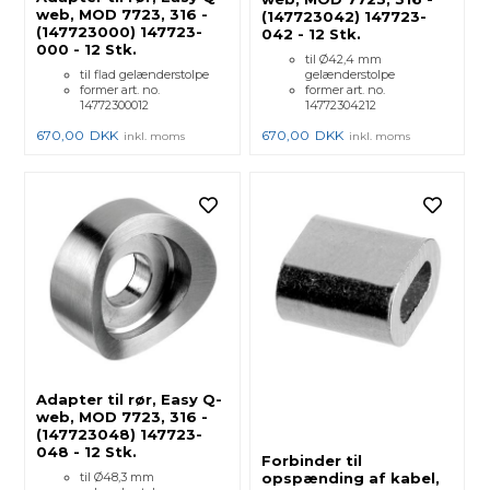
web, MOD 7723, 316 -
(147723042) 147723-
(147723000) 147723-
042 - 12 Stk.
000 - 12 Stk.
til Ø42,4 mm
til flad gelænderstolpe
gelænderstolpe
former art. no.
former art. no.
14772300012
14772304212
670,00
DKK
670,00
DKK
inkl. moms
inkl. moms
Adapter til rør, Easy Q-
web, MOD 7723, 316 -
(147723048) 147723-
048 - 12 Stk.
Forbinder til
til Ø48,3 mm
opspænding af kabel,