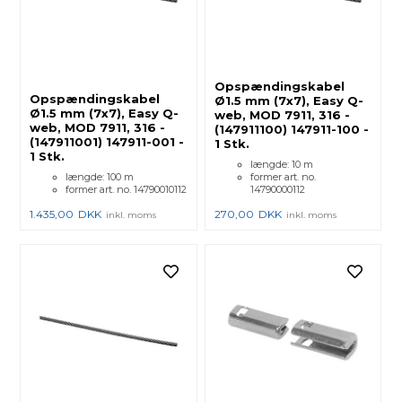
Opspændingskabel
Opspændingskabel
Ø1.5 mm (7x7), Easy Q-
Ø1.5 mm (7x7), Easy Q-
web, MOD 7911, 316 -
web, MOD 7911, 316 -
(147911100) 147911-100 -
(147911001) 147911-001 -
1 Stk.
1 Stk.
længde: 10 m
længde: 100 m
former art. no.
former art. no. 14790010112
14790000112
1.435,00
DKK
270,00
DKK
inkl. moms
inkl. moms