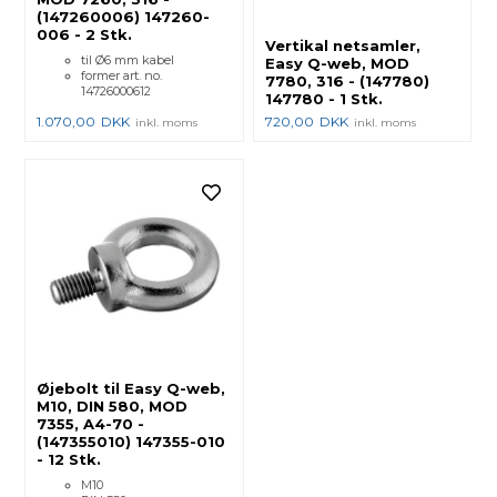
(147260006) 147260-
006 - 2 Stk.
Vertikal netsamler,
til Ø6 mm kabel
Easy Q-web, MOD
former art. no.
7780, 316 - (147780)
14726000612
147780 - 1 Stk.
1.070,00
DKK
720,00
DKK
inkl. moms
inkl. moms
Øjebolt til Easy Q-web,
M10, DIN 580, MOD
7355, A4-70 -
(147355010) 147355-010
- 12 Stk.
M10