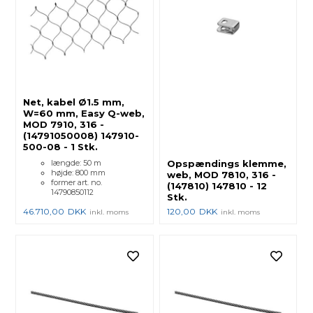
Net, kabel Ø1.5 mm,
W=60 mm, Easy Q-web,
MOD 7910, 316 -
(14791050008) 147910-
500-08 - 1 Stk.
længde: 50 m
Opspændings klemme,
højde: 800 mm
web, MOD 7810, 316 -
former art. no.
(147810) 147810 - 12
14790850112
Stk.
46.710,00
DKK
120,00
DKK
inkl. moms
inkl. moms