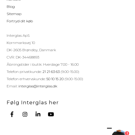
Blog
Sitemap
Fortryd dit køb
Interglas ApS
Kornmarksvej 10
DK-2605 Brøndby, Danmark
CVR: DK-34468893
Åbningstider i butik: Hverdage 7.00 - 16.00
Telefon privatkunde:
21 21 63 63
(9.00-15.00)
Telefon erhvervskunde:
50 10 15 20
(9.00-15.00)
Email:
interglas@interglas.dk
Følg Interglas her
1