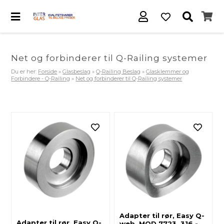
Net og forbinderer til Q-Railing systemer
Du er her:
Forside
»
Glasbeslag
»
Q-Railing Beslag
»
Glasklemmer og
Forbindere - Q-Railing
»
Net og forbinderer til Q-Railing systemer
Adapter til rør, Easy Q-
Adapter til rør, Easy Q-
web, MOD 7723, 316 -