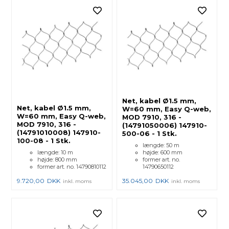
Net, kabel Ø1.5 mm,
Net, kabel Ø1.5 mm,
W=60 mm, Easy Q-web,
W=60 mm, Easy Q-web,
MOD 7910, 316 -
MOD 7910, 316 -
(14791050006) 147910-
(14791010008) 147910-
500-06 - 1 Stk.
100-08 - 1 Stk.
længde: 50 m
længde: 10 m
højde: 600 mm
højde: 800 mm
former art. no.
former art. no. 14790810112
14790650112
9.720,00
DKK
35.045,00
DKK
inkl. moms
inkl. moms