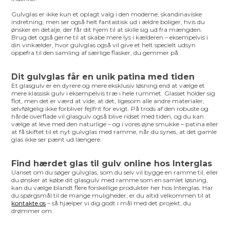
Gulvglas er ikke kun et oplagt valg i den moderne, skandinaviske
indretning, men ser også helt fantastisk ud i ældre boliger, hvis du
ønsker en detalje, der får dit hjem til at skille sig ud fra mængden.
Brug det også gerne til at skabe mere lys i kælderen – eksempelvis i
din vinkælder, hvor gulvglas også vil give et helt specielt udsyn
oppefra til den samling af særlige flasker, du gemmer på.
Dit gulvglas får en unik patina med tiden
Et glasgulv er en dyrere og mere eksklusiv løsning end at vælge et
mere klassisk gulv i eksempelvis træ i hele rummet. Glasset holder sig
flot, men det er værd at vide, at det, ligesom alle andre materialer,
selvfølgelig ikke forbliver fejlfrit for evigt. På trods af den robuste og
hårde overflade vil glasgulv også blive ridset med tiden, og du kan
vælge at leve med den naturlige – og i vores øjne smukke – patina eller
at få skiftet til et nyt gulvglas med ramme, når du synes, at det gamle
glas ikke ser pænt ud længere.
Find hærdet glas til gulv online hos Interglas
Uanset om du søger gulvglas, som du selv vil bygge en ramme til, eller
du ønsker at købe dit glasgulv med ramme som en samlet løsning,
kan du vælge blandt flere forskellige produkter her hos Interglas. Har
du spørgsmål til de mange muligheder, er du altid velkommen til at
kontakte os
– så hjælper vi dig godt i mål med det projekt, du
drømmer om.