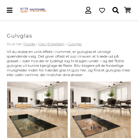
Gulvglas
Du er her:
Forside
»
Glas (Enkeltlag)
»
Gulvglas
Vil du skabe en unik effekt i rummet, er gulvglas et utroligt
spændende valg. Det giver oftest et sus i maven at træde ud på
glasset – især hvis der er tydeligt kig til etagen under – og det flotte
gulvglas vil kunne bjergtage de fleste. Bliv klogere på de forskellige
muligheder inden for hærdet glas til gulv her, og find et gulvglas med
eller uden ramme, der matcher dine ønsker.