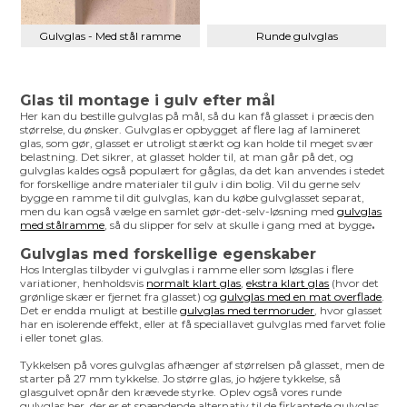
Gulvglas - Med stål ramme
Runde gulvglas
Glas til montage i gulv efter mål
Her kan du bestille gulvglas på mål, så du kan få glasset i præcis den
størrelse, du ønsker. Gulvglas er opbygget af flere lag af lamineret
glas, som gør, glasset er utroligt stærkt og kan holde til meget svær
belastning. Det sikrer, at glasset holder til, at man går på det, og
gulvglas kaldes også populært for gåglas, da det kan anvendes i stedet
for forskellige andre materialer til gulv i din bolig. Vil du gerne selv
bygge en ramme til dit gulvglas, kan du købe gulvglasset separat,
men du kan også vælge en samlet gør-det-selv-løsning med
gulvglas
med stålramme
, så du slipper for selv at skulle i gang med at bygge
.
Gulvglas med forskellige egenskaber
Hos Interglas tilbyder vi gulvglas i ramme eller som løsglas i flere
variationer, henholdsvis
normalt klart glas
,
ekstra klart glas
(hvor det
grønlige skær er fjernet fra glasset) og
gulvglas med en mat overflade
.
Det er endda muligt at bestille
gulvglas med termoruder
, hvor glasset
har en isolerende effekt, eller at få speciallavet gulvglas med farvet folie
i eller tonet glas.
Tykkelsen på vores gulvglas afhænger af størrelsen på glasset, men de
starter på 27 mm tykkelse. Jo større glas, jo højere tykkelse, så
glasgulvet opnår den krævede styrke. Oplev også vores runde
gulvglas her, der er et spændende alternativ til de firkantede gulvglas,