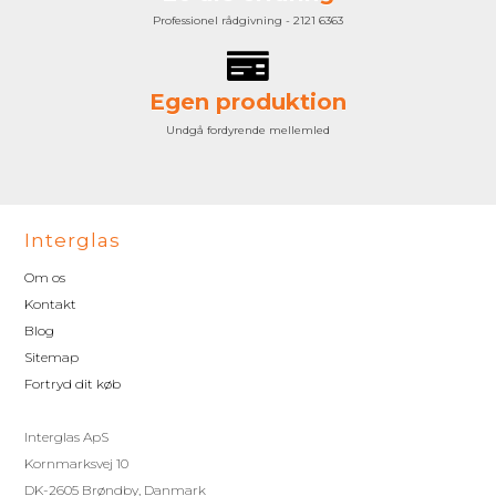
Professionel rådgivning - 2121 6363
Egen produktion
Undgå fordyrende mellemled
Interglas
Om os
Kontakt
Blog
Sitemap
Fortryd dit køb
Interglas ApS
Kornmarksvej 10
DK-2605 Brøndby, Danmark