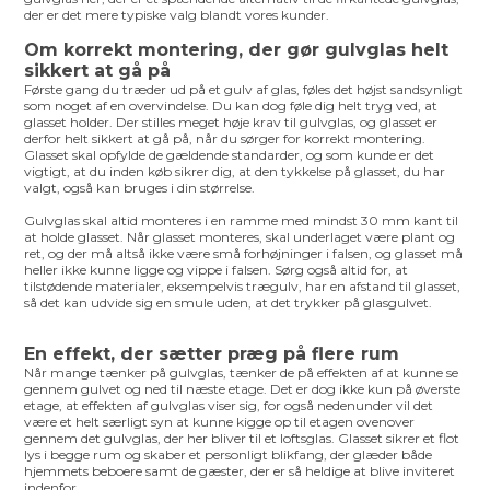
der er det mere typiske valg blandt vores kunder.
Om korrekt montering, der gør gulvglas helt
sikkert at gå på
Første gang du træder ud på et gulv af glas, føles det højst sandsynligt
som noget af en overvindelse. Du kan dog føle dig helt tryg ved, at
glasset holder. Der stilles meget høje krav til gulvglas, og glasset er
derfor helt sikkert at gå på, når du sørger for korrekt montering.
Glasset skal opfylde de gældende standarder, og som kunde er det
vigtigt, at du inden køb sikrer dig, at den tykkelse på glasset, du har
valgt, også kan bruges i din størrelse.
Gulvglas skal altid monteres i en ramme med mindst 30 mm kant til
at holde glasset. Når glasset monteres, skal underlaget være plant og
ret, og der må altså ikke være små forhøjninger i falsen, og glasset må
heller ikke kunne ligge og vippe i falsen. Sørg også altid for, at
tilstødende materialer, eksempelvis trægulv, har en afstand til glasset,
så det kan udvide sig en smule uden, at det trykker på glasgulvet.
En effekt, der sætter præg på flere rum
Når mange tænker på gulvglas, tænker de på effekten af at kunne se
gennem gulvet og ned til næste etage. Det er dog ikke kun på øverste
etage, at effekten af gulvglas viser sig, for også nedenunder vil det
være et helt særligt syn at kunne kigge op til etagen ovenover
gennem det gulvglas, der her bliver til et loftsglas. Glasset sikrer et flot
lys i begge rum og skaber et personligt blikfang, der glæder både
hjemmets beboere samt de gæster, der er så heldige at blive inviteret
indenfor.