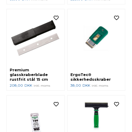
Premium
glasskraberblade
ErgoTec®
rustfrit stål 15 cm
sikkerhedsskraber
208,00
DKK
38,00
DKK
inkl. moms
inkl. moms