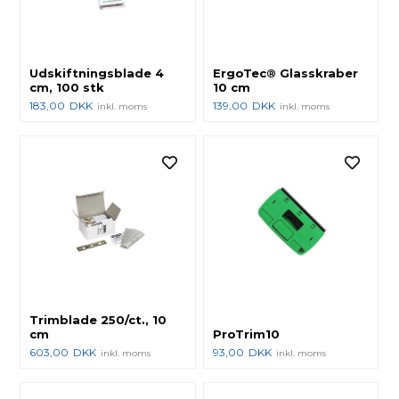
Udskiftningsblade 4
ErgoTec® Glasskraber
cm, 100 stk
10 cm
183,00
DKK
139,00
DKK
inkl. moms
inkl. moms
Trimblade 250/ct., 10
cm
ProTrim10
603,00
DKK
93,00
DKK
inkl. moms
inkl. moms