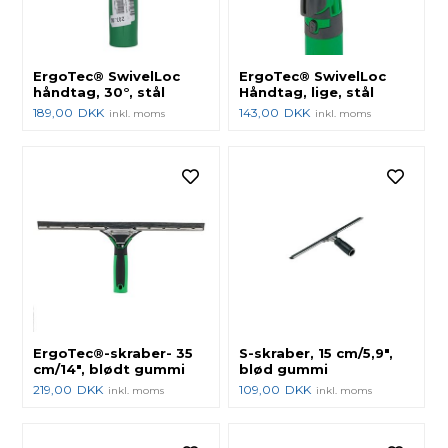
ErgoTec® SwivelLoc
ErgoTec® SwivelLoc
håndtag, 30°, stål
Håndtag, lige, stål
189,00
DKK
143,00
DKK
inkl. moms
inkl. moms
ErgoTec®-skraber- 35
S-skraber, 15 cm/5,9",
cm/14", blødt gummi
blød gummi
219,00
DKK
109,00
DKK
inkl. moms
inkl. moms