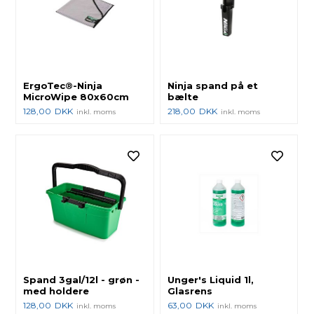
ErgoTec®-Ninja
Ninja spand på et
MicroWipe 80x60cm
bælte
128,00
DKK
218,00
DKK
inkl. moms
inkl. moms
Spand 3gal/12l - grøn -
Unger's Liquid 1l,
med holdere
Glasrens
128,00
DKK
63,00
DKK
inkl. moms
inkl. moms