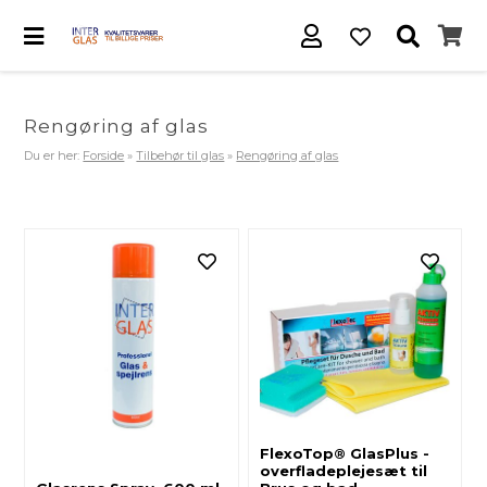
Rengøring af glas
Du er her:
Forside
»
Tilbehør til glas
»
Rengøring af glas
FlexoTop® GlasPlus -
overfladeplejesæt til