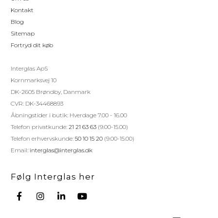
Kontakt
Blog
Sitemap
Fortryd dit køb
Interglas ApS
Kornmarksvej 10
DK-2605 Brøndby, Danmark
CVR: DK-34468893
Åbningstider i butik: Hverdage 7.00 - 16.00
Telefon privatkunde:
21 21 63 63
(9.00-15.00)
Telefon erhvervskunde:
50 10 15 20
(9.00-15.00)
Email:
interglas@interglas.dk
Følg Interglas her