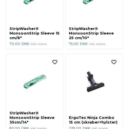
StripWasher®
StripWasher®
MonsoonStrip Sleeve 15
MonsoonStrip Sleeve
cm/6"
25 cm/10"
70,00
DKK
75,00
DKK
inkl. moms
inkl. moms
StripWasher®
MonsoonStrip Sleeve
ErgoTec Ninja Combo
35cm/14"
15 cm (skraber+hylster)
83,00
DKK
228,00
DKK
inkl. moms
inkl. moms