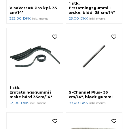
1 stk.
VisaVersa® Pro kpl. 35
Erstatningsgummi i
cm/14"
æske, blød, 35 cm/14"
323,00
DKK
23,00
DKK
inkl. moms
inkl. moms
1 stk.
Erstatningsgummi i
S-Channel Plus- 35
æske hård 35cm/14"
cm/14", blødt gummi
23,00
DKK
99,00
DKK
inkl. moms
inkl. moms