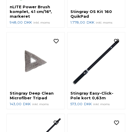
nLITE Power Brush
komplet, 41 cm/16",
Stingray OS Kit 160
markeret
QuikPad
948,00
DKK
1.778,00
DKK
inkl. moms
inkl. moms
Stingray Deep Clean
Stingray Easy-Click-
Microfiber Tripad
Pole kort 0,63m
143,00
DKK
573,00
DKK
inkl. moms
inkl. moms