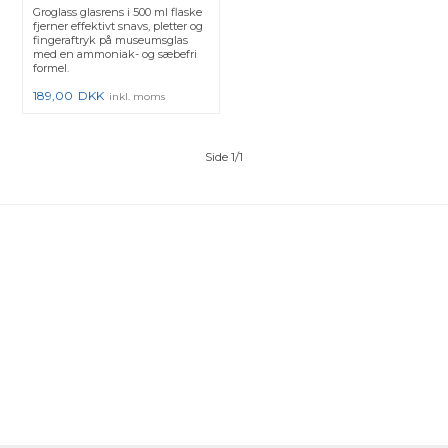
Groglass glasrens i 500 ml flaske
fjerner effektivt snavs, pletter og
fingeraftryk på museumsglas
med en ammoniak- og sæbefri
formel.
189,00
DKK
inkl. moms
Side 1/1