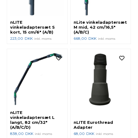
nLITE
nLite vinkeladaptersæt
vinkeladaptersæt S
M mid, 42 cm/16,5"
kort, 15 cm/6" (A/B)
(A/B/C)
223,00
DKK
668,00
DKK
inkl. moms
inkl. moms
nLITE
vinkeladaptersæt L
langt, 82 cm/32"
nLITE Eurothread
(A/B/C/D)
Adapter
838,00
DKK
68,00
DKK
inkl. moms
inkl. moms