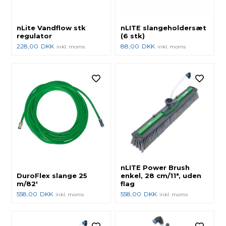
nLite Vandflow stk
nLITE slangeholdersæt
regulator
(6 stk)
228,00
DKK
88,00
DKK
inkl. moms
inkl. moms
nLITE Power Brush
DuroFlex slange 25
enkel, 28 cm/11", uden
m/82'
flag
558,00
DKK
558,00
DKK
inkl. moms
inkl. moms