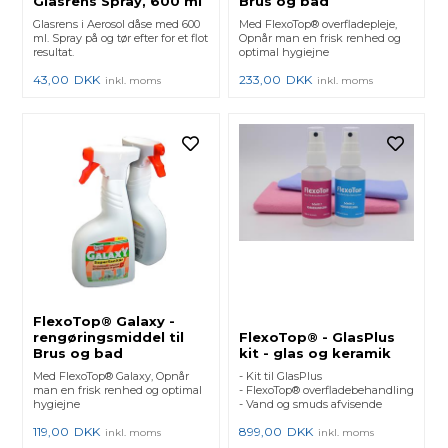
Glasrens Spray, 600 ml
Brus og bad
Glasrens i Aerosol dåse med 600
Med FlexoTop® overfladepleje,
ml. Spray på og tør efter for et flot
Opnår man en frisk renhed og
resultat.
optimal hygiejne
43,00
DKK
233,00
DKK
inkl. moms
inkl. moms
FlexoTop® Galaxy -
rengøringsmiddel til
FlexoTop® - GlasPlus
Brus og bad
kit - glas og keramik
Med FlexoTop® Galaxy, Opnår
- Kit til GlasPlus
man en frisk renhed og optimal
- FlexoTop® overfladebehandling
hygiejne
- Vand og smuds afvisende
119,00
DKK
899,00
DKK
inkl. moms
inkl. moms