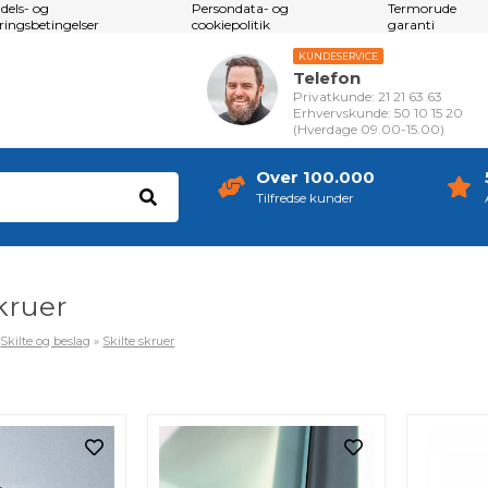
dels- og
Persondata- og
Termorude
eringsbetingelser
cookiepolitik
garanti
KUNDESERVICE
Telefon
Privatkunde: 21 21 63 63
Erhvervskunde: 50 10 15 20
(Hverdage 09.00-15.00)
Over 100.000
Tilfredse kunder
kruer
»
Skilte og beslag
»
Skilte skruer