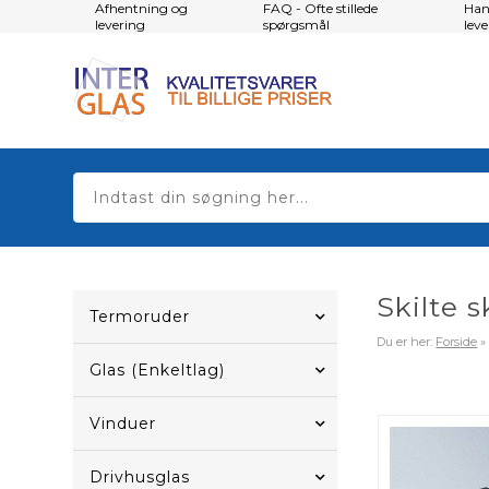
Afhentning og
FAQ - Ofte stillede
Han
levering
spørgsmål
lev
Skilte s
Termoruder
Du er her:
Forside
Glas (Enkeltlag)
Vinduer
Drivhusglas