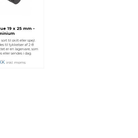
rue 19 x 25 mm -
minium
sort til skilt eller spejl.
 til tykkelser af 2-8
et er en lagervare, som
 eller sendes i dag.
KK
inkl. moms