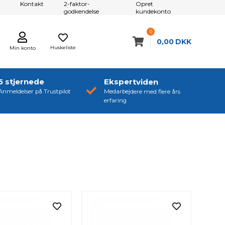
Kontakt
2-faktor-
Opret
godkendelse
kundekonto
0
0,00
DKK
Huskeliste
Min konto
5 stjernede
Ekspertviden
Anmeldelser på Trustpilot
Medarbejdere med flere års
erfaring