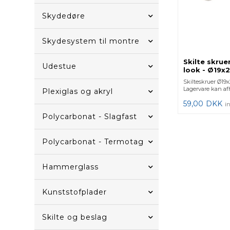
Skydedøre
Skydesystem til montre
Skilte skrue
Udestue
look - Ø19x
Skilteskruer Ø19
Lagervare kan af
Plexiglas og akryl
59,00
DKK
i
Polycarbonat - Slagfast
Polycarbonat - Termotag
Hammerglass
Kunststofplader
Skilte og beslag