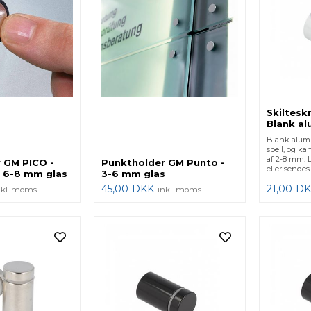
Skiltesk
Blank a
Blank alumin
spejl, og ka
af 2-8 mm. 
 GM PICO -
Punktholder GM Punto -
eller sendes 
 6-8 mm glas
3-6 mm glas
45,00
DKK
21,00
DK
nkl. moms
inkl. moms