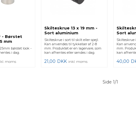
Skilteskrue 13 x 19 mm -
Skiltesk
Sort aluminium
Sort alu
r - Børstet
Skilteskrue i sort til skilt eller spejl.
Skilteskrue i 
25 mm
Kan anvendes til tykkelser af 2-8
Kan anvendes
x25mm børstet look -
mm. Produktet er en lagervare, som
mm. Produkt
hentes i dag.
kan afhentes eller sendes i dag.
kan afhentes
21,00
DKK
40,00
D
nkl. moms
inkl. moms
Side 1/1