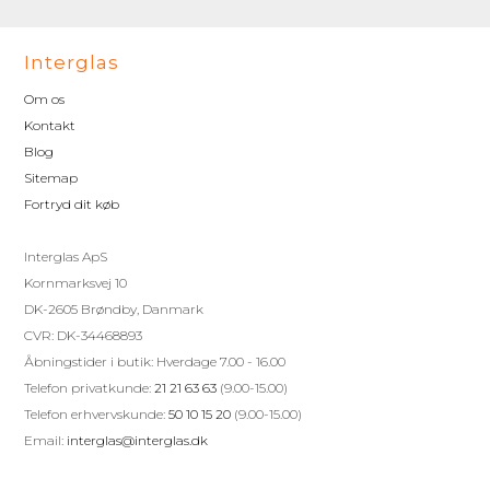
Interglas
Om os
Kontakt
Blog
Sitemap
Fortryd dit køb
Interglas ApS
Kornmarksvej 10
DK-2605 Brøndby, Danmark
CVR: DK-34468893
Åbningstider i butik: Hverdage 7.00 - 16.00
Telefon privatkunde:
21 21 63 63
(9.00-15.00)
Telefon erhvervskunde:
50 10 15 20
(9.00-15.00)
Email:
interglas@interglas.dk