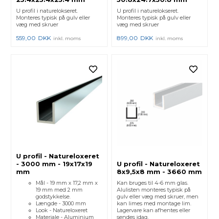
U profil i naturelokseret.
U profil i naturelokseret.
Monteres typisk på gulv eller
Monteres typisk på gulv eller
væg med skruer
væg med skruer
559,00
DKK
899,00
DKK
inkl. moms
inkl. moms
U profil - Natureloxeret
- 3000 mm - 19x17x19
U profil - Natureloxeret
mm
8x9,5x8 mm - 3660 mm
Mål - 19 mm x 17,2 mm x
Kan bruges til 4-6 mm glas.
19 mm med 2 mm
Alulisten monteres typisk på
godstykkelse.
gulv eller væg med skruer, men
Længde - 3000 mm
kan limes med montage lim.
Look - Natureloxeret
Lagervare kan afhentes eller
Materiale - Aluminium
sendes idag.