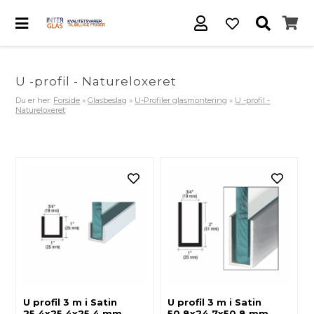
U -profil - Natureloxeret
Du er her:
Forside
»
Glasbeslag
»
U-Profiler glasmontering
»
U -profil -
Natureloxeret
U profil 3 m i Satin
U profil 3 m i Satin
25.4x25.4x25.4 mm
50.8x24.7x50.8 mm