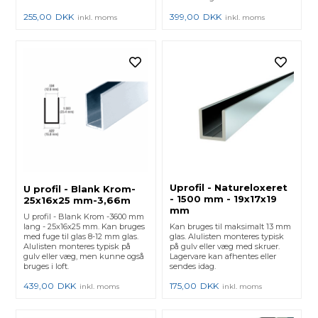
255,00
DKK
399,00
DKK
inkl. moms
inkl. moms
Uprofil - Natureloxeret
U profil - Blank Krom-
- 1500 mm - 19x17x19
25x16x25 mm-3,66m
mm
U profil - Blank Krom -3600 mm
lang - 25x16x25 mm. Kan bruges
Kan bruges til maksimalt 13 mm
med fuge til glas 8-12 mm glas.
glas. Alulisten monteres typisk
Alulisten monteres typisk på
på gulv eller væg med skruer.
gulv eller væg, men kunne også
Lagervare kan afhentes eller
bruges i loft.
sendes idag.
439,00
DKK
175,00
DKK
inkl. moms
inkl. moms