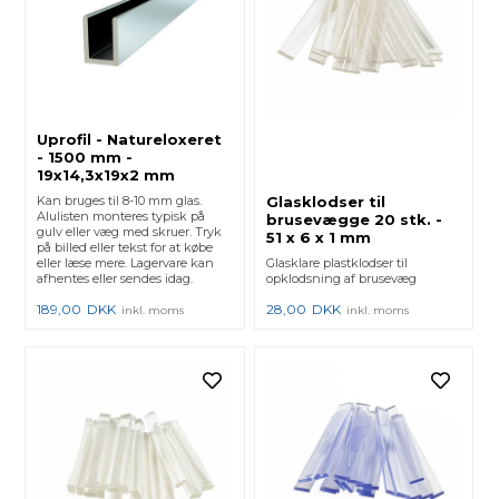
Uprofil - Natureloxeret
- 1500 mm -
19x14,3x19x2 mm
Kan bruges til 8-10 mm glas.
Glasklodser til
Alulisten monteres typisk på
brusevægge 20 stk. -
gulv eller væg med skruer. Tryk
51 x 6 x 1 mm
på billed eller tekst for at købe
eller læse mere. Lagervare kan
Glasklare plastklodser til
afhentes eller sendes idag.
opklodsning af brusevæg
189,00
DKK
28,00
DKK
inkl. moms
inkl. moms