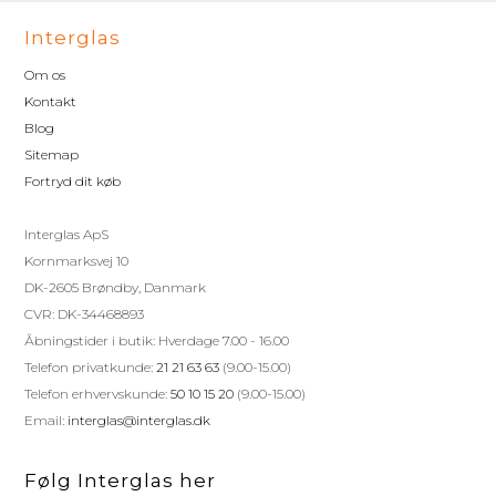
Interglas
Om os
Kontakt
Blog
Sitemap
Fortryd dit køb
Interglas ApS
Kornmarksvej 10
DK-2605 Brøndby, Danmark
CVR: DK-34468893
Åbningstider i butik: Hverdage 7.00 - 16.00
Telefon privatkunde:
21 21 63 63
(9.00-15.00)
Telefon erhvervskunde:
50 10 15 20
(9.00-15.00)
Email:
interglas@interglas.dk
Følg Interglas her