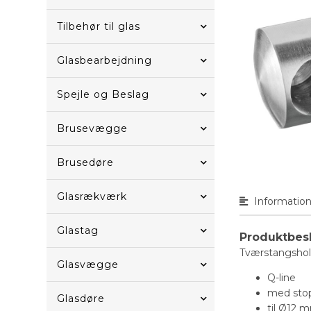
Tilbehør til glas
Glasbearbejdning
Spejle og Beslag
Brusevægge
Brusedøre
Glasrækværk
Informatio
Glastag
Produktbes
Tværstangshol
Glasvægge
Q-line
med stop
Glasdøre
til Ø12 