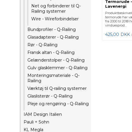
Termorude -
Net og forbinderer til Q-
Lavenergi
Railing systemer
Produktbeskrivel
termorude har v
Wire - Wireforbindelser
fra 2000 til 2018
vinduesprod...
Bundprofiler - Q-Railing
425,00
DKK
Glasadapterer - Q-Railing
Rør - Q-Railing
Fransk altan - Q-Railing
Gelænderstolper - Q-Railing
Gulv glasklemmer - Q-Railing
Monteringsmateriale - Q-
Railing
Værktøj til Q-railing systemer
Glaslisterør - Q-Railing
Pleje og rengøring - Q-Railing
IAM Design Italien
Pauli + Sohn
KL Megla