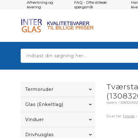
Afhentning og
FAQ - Ofte stillede
Han
levering
spørgsmål
lev
Tværsta
Termoruder
(130832
Varenr.:
1308320331
Glas (Enkeltlag)
Du er her:
Forside
Vinduer
Drivhusglas