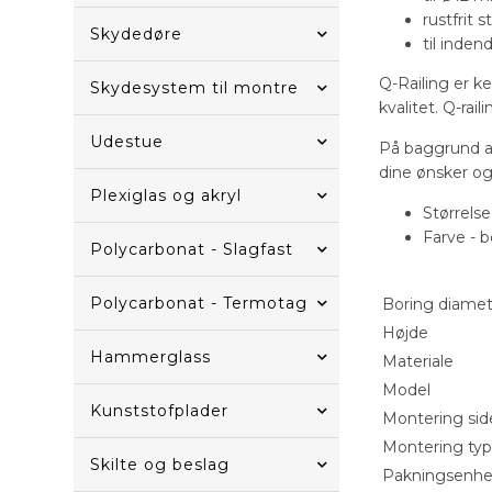
rustfrit s
Skydedøre
til inde
Q-Railing er k
Skydesystem til montre
kvalitet. Q-ra
Udestue
På baggrund a
dine ønsker og 
Plexiglas og akryl
Størrelse
Farve - b
Polycarbonat - Slagfast
Polycarbonat - Termotag
Boring diamet
Højde
Hammerglass
Materiale
Model
Kunststofplader
Montering sid
Montering ty
Skilte og beslag
Pakningsenh