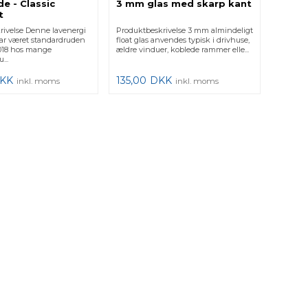
e - Classic
3 mm glas med skarp kant
t
rivelse Denne lavenergi
Produktbeskrivelse 3 mm almindeligt
ar været standardruden
float glas anvendes typisk i drivhuse,
 2018 hos mange
ældre vinduer, koblede rammer elle...
...
KK
135,00
DKK
inkl. moms
inkl. moms