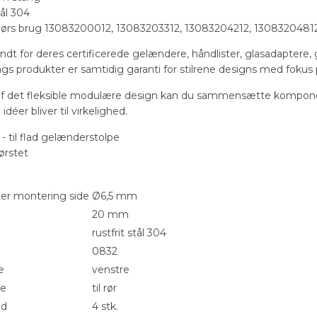
tål 304
ndørs brug 13083200012, 13083203312, 13083204212, 1308320481
endt for deres certificerede gelændere, håndlister, glasadaptere
ilings produkter er samtidig garanti for stilrene designs med foku
f det fleksible modulære design kan du sammensætte kompone
idéer bliver til virkelighed.
 - til flad gelænderstolpe
ørstet
er montering side
Ø6,5 mm
20 mm
rustfrit stål 304
0832
e
venstre
pe
til rør
ed
4 stk.