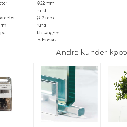
eter
Ø22 mm
rund
iameter
Ø12 mm
orm
rund
ype
til stang/rør
indendørs
Andre kunder købt