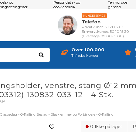
dels- og
Persondata- og
Termorude
eringsbetingelser
cookiepolitik
garanti
KUNDESERVICE
Telefon
Privatkunde: 21 21 63 63
Erhvervskunde: 50 10 15 20
(Hverdage 09.00-15.00)
Over 100.000
Tilfredse kunder
ngsholder, venstre, stang Ø12 m
03312) 130832-033-12 - 4 Stk.
2QR
»
Glasbeslag
»
Q-Railing Beslag
»
Glasklemmer og Forbindere - Q-Railing
0
Ikke på lager
P