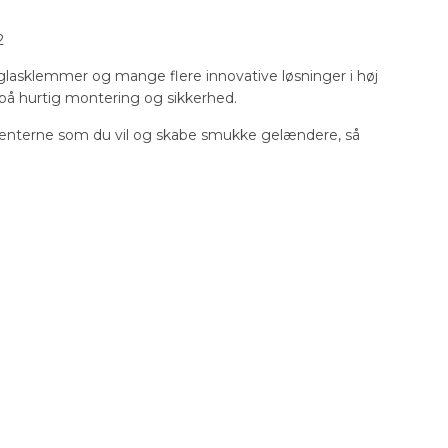
2
, glasklemmer og mange flere innovative løsninger i høj
s på hurtig montering og sikkerhed.
nterne som du vil og skabe smukke gelændere, så