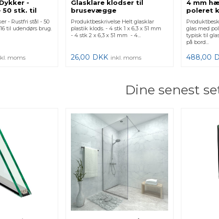
 Dykker -
Glasklare klodser til
4 mm hæ
 50 stk. til
brusevægge
poleret k
r
r - Rustfri stål - 50
Produktbeskrivelse Helt glasklar
Produktbesk
 316 til udendørs brug.
plastik klods. - 4 stk 1 x 6,3 x 51 mm
glas med po
- 4 stk 2 x 6,3 x 51 mm - 4...
typisk til gl
på bord...
26,00
DKK
488,00
nkl. moms
inkl. moms
Dine senest se