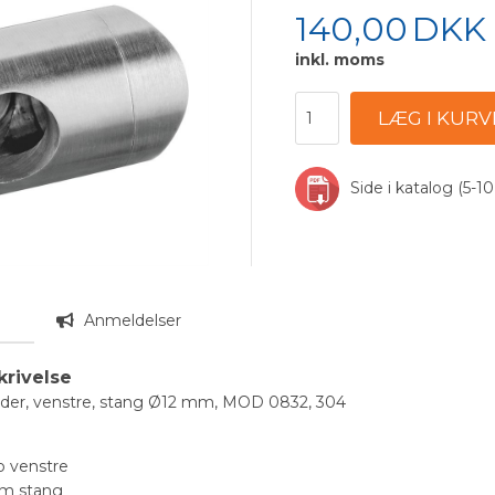
140,00
DKK
inkl. moms
Side i katalog (5-10
n
Anmeldelser
krivelse
der, venstre, stang Ø12 mm, MOD 0832, 304
 venstre
mm stang