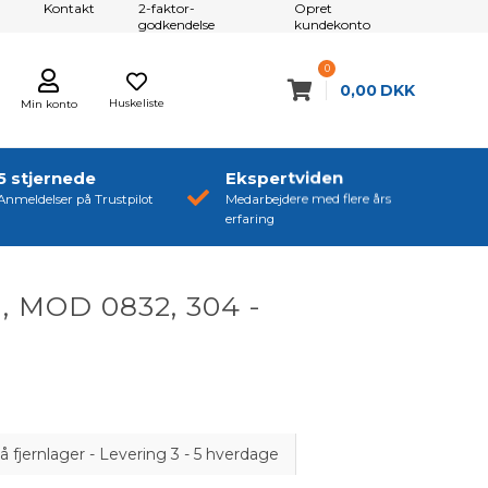
Kontakt
2-faktor-
Opret
godkendelse
kundekonto
0
0,00
DKK
Huskeliste
Min konto
5 stjernede
Ekspertviden
Anmeldelser på Trustpilot
Medarbejdere med flere års
erfaring
m, MOD 0832, 304 -
å fjernlager - Levering 3 - 5 hverdage