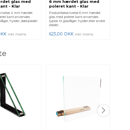
rdet glas med
6 mm hærdet glas med
3-lag
ant - Klar
poleret kant - Klar
Laven
rivelse 4 mm hærdet
Produktbeskrivelse 6 mm hærdet
Produktb
leret kant anvendes
glas med poleret kant anvendes
termorud
aslåger, hylder, dækplader
typisk til glaslåger, hylder eller andre
termoru
steder...
Opbygni
DKK
623,00
DKK
819,0
inkl. moms
inkl. moms
te
2 lag
Retvi
Produkt
Firkant.
vigtigt,
for at få 
425,0