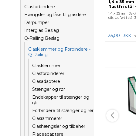
1,4 x 35 mm
Glasforbindere
Rustfri stål -
træglasliste
1,4 x 35 mm Dykke
Hængsler og låse til glasdøre
stk. Udført i stål
Dørpumper
Interglas Beslag
35,00
DKK
i
Q-Railing Beslag
Glasklemmer og Forbindere -
Q-Railing
Glasklemmer
Glasforbinderer
Glasadaptere
Stænger og rør
Endekapper til stænger og
rør
Forbindere til stænger og rør
Glasrammerør
Glashængsler og tilbehør
Pladeadaptere