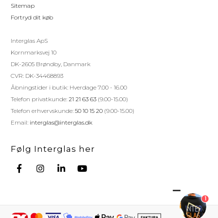
Sitemap
Fortryd dit køb
Interglas ApS
Kornmarksvej 10
DK-2605 Brøndby, Danmark
CVR: DK-34468893
Åbningstider i butik: Hverdage 7.00 - 16.00
Telefon privatkunde:
21 21 63 63
(9.00-15.00)
Telefon erhvervskunde:
50 10 15 20
(9.00-15.00)
Email:
interglas@interglas.dk
Følg Interglas her
1