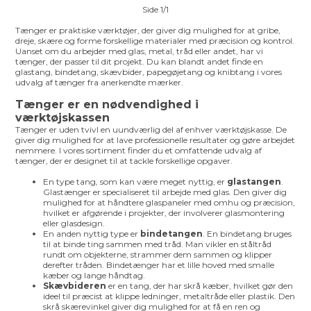
Side 1/1
Tænger er praktiske værktøjer, der giver dig mulighed for at gribe,
dreje, skære og forme forskellige materialer med præcision og kontrol.
Uanset om du arbejder med glas, metal, tråd eller andet, har vi
tænger, der passer til dit projekt. Du kan blandt andet finde en
glastang, bindetang, skævbider, papegøjetang og knibtang i vores
udvalg af tænger fra anerkendte mærker.
Tænger er en nødvendighed i
værktøjskassen
Tænger er uden tvivl en uundværlig del af enhver værktøjskasse. De
giver dig mulighed for at lave professionelle resultater og gøre arbejdet
nemmere. I vores sortiment finder du et omfattende udvalg af
tænger, der er designet til at tackle forskellige opgaver.
En type tang, som kan være meget nyttig, er
glastangen
.
Glastænger er specialiseret til arbejde med glas. Den giver dig
mulighed for at håndtere glaspaneler med omhu og præcision,
hvilket er afgørende i projekter, der involverer glasmontering
eller glasdesign.
En anden nyttig type er
bindetangen
. En bindetang bruges
til at binde ting sammen med tråd. Man vikler en ståltråd
rundt om objekterne, strammer dem sammen og klipper
derefter tråden. Bindetænger har et lille hoved med smalle
kæber og lange håndtag.
Skævbideren
er en tang, der har skrå kæber, hvilket gør den
ideel til præcist at klippe ledninger, metaltråde eller plastik. Den
skrå skærevinkel giver dig mulighed for at få en ren og