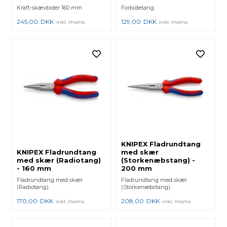
Kraft-skævbider 160 mm
Forbidetang
245,00
DKK
129,00
DKK
inkl. moms
inkl. moms
KNIPEX Fladrundtang
KNIPEX Fladrundtang
med skær
med skær (Radiotang)
(Storkenæbstang) -
- 160 mm
200 mm
Fladrundtang med skær
Fladrundtang med skær
(Radiotang)
(Storkenæbstang)
170,00
DKK
208,00
DKK
inkl. moms
inkl. moms