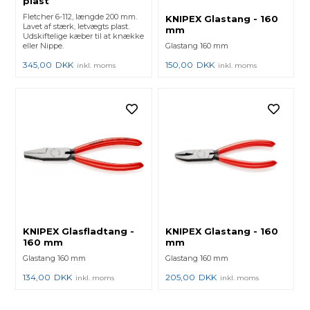
plast
Fletcher 6-112, længde 200 mm.
KNIPEX Glastang - 160
Lavet af stærk, letvægts plast.
mm
Udskiftelige kæber til at knække
eller Nippe.
Glastang 160 mm
345,00
DKK
150,00
DKK
inkl. moms
inkl. moms
KNIPEX Glasfladtang -
KNIPEX Glastang - 160
160 mm
mm
Glastang 160 mm
Glastang 160 mm
134,00
DKK
205,00
DKK
inkl. moms
inkl. moms