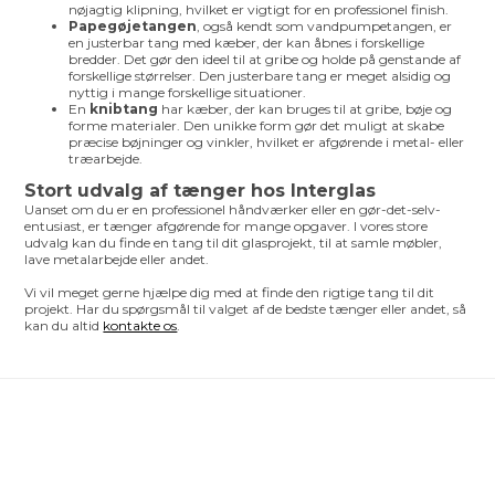
nøjagtig klipning, hvilket er vigtigt for en professionel finish.
Papegøjetangen
, også kendt som vandpumpetangen, er
en justerbar tang med kæber, der kan åbnes i forskellige
bredder. Det gør den ideel til at gribe og holde på genstande af
forskellige størrelser. Den justerbare tang er meget alsidig og
nyttig i mange forskellige situationer.
En
knibtang
har kæber, der kan bruges til at gribe, bøje og
forme materialer. Den unikke form gør det muligt at skabe
præcise bøjninger og vinkler, hvilket er afgørende i metal- eller
træarbejde.
Stort udvalg af tænger hos Interglas
Uanset om du er en professionel håndværker eller en gør-det-selv-
entusiast, er tænger afgørende for mange opgaver. I vores store
udvalg kan du finde en tang til dit glasprojekt, til at samle møbler,
lave metalarbejde eller andet.
Vi vil meget gerne hjælpe dig med at finde den rigtige tang til dit
projekt. Har du spørgsmål til valget af de bedste tænger eller andet, så
kan du altid
kontakte os
.