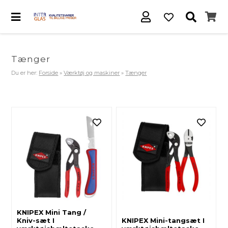
Tænger
Du er her:
Forside
»
Værktøj og maskiner
»
Tænger
KNIPEX Mini Tang /
Kniv-sæt I
KNIPEX Mini-tangsæt I