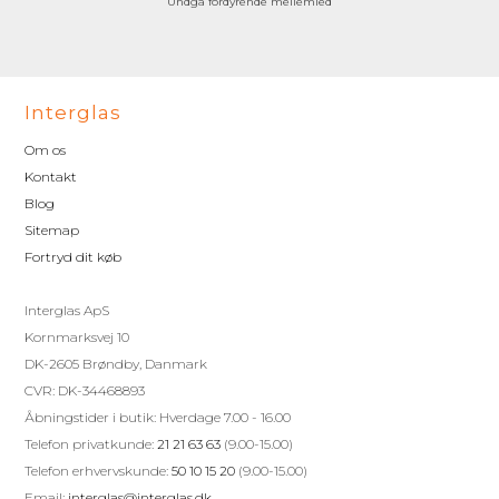
Undgå fordyrende mellemled
Interglas
Om os
Kontakt
Blog
Sitemap
Fortryd dit køb
Interglas ApS
Kornmarksvej 10
DK-2605 Brøndby, Danmark
CVR: DK-34468893
Åbningstider i butik: Hverdage 7.00 - 16.00
Telefon privatkunde:
21 21 63 63
(9.00-15.00)
Telefon erhvervskunde:
50 10 15 20
(9.00-15.00)
Email:
interglas@interglas.dk