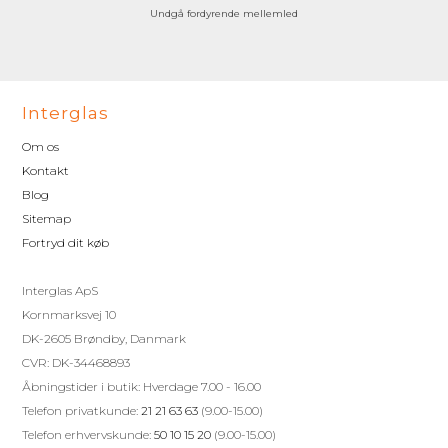
Undgå fordyrende mellemled
Interglas
Om os
Kontakt
Blog
Sitemap
Fortryd dit køb
Interglas ApS
Kornmarksvej 10
DK-2605 Brøndby, Danmark
CVR: DK-34468893
Åbningstider i butik: Hverdage 7.00 - 16.00
Telefon privatkunde:
21 21 63 63
(9.00-15.00)
Telefon erhvervskunde:
50 10 15 20
(9.00-15.00)