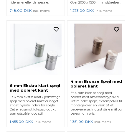
ridehaller eller dansesale.
Over 2000 x 1500 mm i størrelsen.
748,00
DKK
1.273,00
DKK
inkl. moms
inkl. moms
4 mm Bronze Spejl med
6 mm Ekstra klart spejl
poleret kant
med poleret kant
Et 4 mm bronze spejl med
Et 6 mm ekstra klart / jernfattigt
poleret kant anvendes typisk til
spejl med poleret kant er noget
lidt mindre spejle, eksempelvis til
af det nyeste inden for spejle.
montage over en vask på et
Det er et sandt luksusprodukt,
badeværelse. Indtast dine mål og
som udstråler god stil.
beregn din pris.
1.455,00
DKK
1.351,00
DKK
inkl. moms
inkl. moms