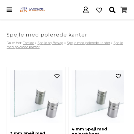
Spejle med polerede kanter
Du er her:
Forside
»
Spejle og Beslag
»
Spejle med polerede kanter
»
Spejle
med polerede kanter
4 mm Spejl med
3 mm Spejl med
poleret kant