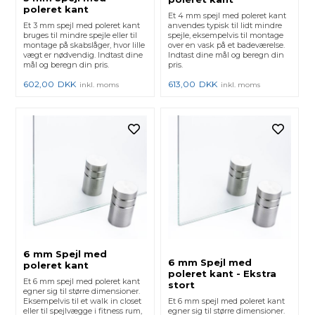
poleret kant
Et 4 mm spejl med poleret kant
Et 3 mm spejl med poleret kant
anvendes typisk til lidt mindre
bruges til mindre spejle eller til
spejle, eksempelvis til montage
montage på skabslåger, hvor lille
over en vask på et badeværelse.
vægt er nødvendig. Indtast dine
Indtast dine mål og beregn din
mål og beregn din pris.
pris.
602,00
DKK
613,00
DKK
inkl. moms
inkl. moms
6 mm Spejl med
6 mm Spejl med
poleret kant
poleret kant - Ekstra
Et 6 mm spejl med poleret kant
stort
egner sig til større dimensioner.
Eksempelvis til et walk in closet
Et 6 mm spejl med poleret kant
eller til spejlvægge i fitness rum,
egner sig til større dimensioner.