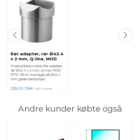
Rør adapter, rør Ø42.4
x 2 mm, Q-line, MOD
0770, 316 -
Produktbeskrivelse Rør adapter,
(14077004212)
rør Ø42.4 x 2 mm, Q-line, MOD
140770-042-12 - 2 Stk.
0770, 316 til montage på Ø42.4
mm gelænderstolper...
235,00
DKK
inkl. moms
Andre kunder købte også