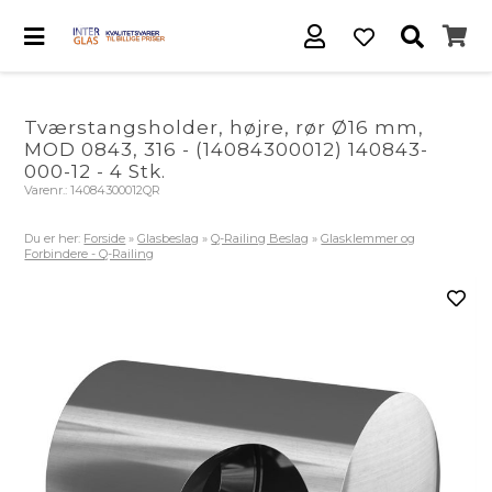
Tværstangsholder, højre, rør Ø16 mm,
MOD 0843, 316 - (14084300012) 140843-
000-12 - 4 Stk.
Varenr.:
14084300012QR
Du er her:
Forside
»
Glasbeslag
»
Q-Railing Beslag
»
Glasklemmer og
Forbindere - Q-Railing