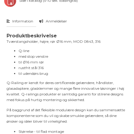
Side i katalog (5-10 sek. loadingtid)
Information
Anmeldelser
Produktbeskrivelse
Tværstangsholder, højre, rør Ø16 mm, MOD 0843, 316
Q-line
med stop venstre
til Ø16 mm rør
rustfrit stål 316
til udendørs brug
Q-Railing er kendt for deres certificerede gelændere, håndlister,
glasadaptere, glasklemmer og mange flere innovative løsninger i høj
kvalitet. Q-railings produkter er samtidig garanti for stilrene designs
med fokus på hurtig montering og sikkerhed.
På baggrund af det fleksible modulære design kan du sammensætte
komponenterne som du vil og skabe smukke gelændere, så dine
ønsker og idéer bliver til virkelighed.
Størrelse - til flad montage