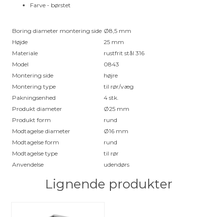
Farve - børstet
Boring diameter montering side
Ø8,5 mm
Højde
25 mm
Materiale
rustfrit stål 316
Model
0843
Montering side
højre
Montering type
til rør/væg
Pakningsenhed
4 stk.
Produkt diameter
Ø25 mm
Produkt form
rund
Modtagelse diameter
Ø16 mm
Modtagelse form
rund
Modtagelse type
til rør
Anvendelse
udendørs
Lignende produkter