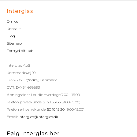
Interglas
Om os
Kontakt
Blog
Sitemap
Fortryd dit køb
Interglas ApS
Kornmarksvej 10
DK-2605 Brøndby, Danmark
CVR: DK-34468893
Åbningstider i butik: Hverdage 7.00 - 16.00
Telefon privatkunde:
21 21 63 63
(9.00-15.00)
Telefon erhvervskunde:
50 10 15 20
(9.00-15.00)
Email:
interglas@interglas.dk
Følg Interglas her