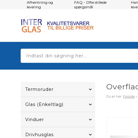
Afhentning og
FAQ - Ofte stillede
Han
levering
spørgsmål
lev
Overfla
Termoruder
Du er her:
Forside
Glas (Enkeltlag)
Vinduer
Drivhusglas