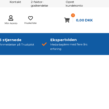
Kontakt
2-faktor-
Opret
godkendelse
kundekonto
0
0,00
DKK
Huskeliste
Min konto
5 stjernede
Ekspertviden
Anmeldelser på Trustpilot
Medarbejdere med flere års
erfaring