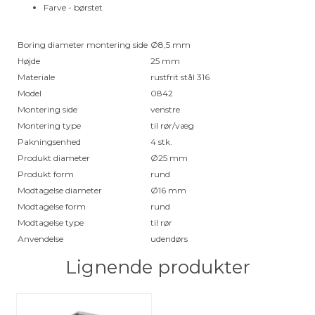
Farve - børstet
Boring diameter montering side
Ø8,5 mm
Højde
25 mm
Materiale
rustfrit stål 316
Model
0842
Montering side
venstre
Montering type
til rør/væg
Pakningsenhed
4 stk.
Produkt diameter
Ø25 mm
Produkt form
rund
Modtagelse diameter
Ø16 mm
Modtagelse form
rund
Modtagelse type
til rør
Anvendelse
udendørs
Lignende produkter