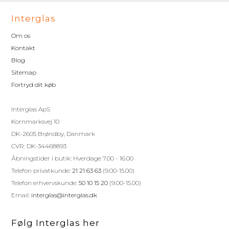
Interglas
Om os
Kontakt
Blog
Sitemap
Fortryd dit køb
Interglas ApS
Kornmarksvej 10
DK-2605 Brøndby, Danmark
CVR: DK-34468893
Åbningstider i butik: Hverdage 7.00 - 16.00
Telefon privatkunde:
21 21 63 63
(9.00-15.00)
Telefon erhvervskunde:
50 10 15 20
(9.00-15.00)
Email:
interglas@interglas.dk
Følg Interglas her