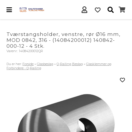
Tværstangsholder, venstre, rør Ø16 mm,
MOD 0842, 316 - (14084200012) 140842-
000-12 - 4 Stk.
Varenr.:
14084200012QR
Du er her:
Forside
»
Glasbeslag
»
Q-Railing Beslag
»
Glasklemmer og
Forbindere - Q-Railing