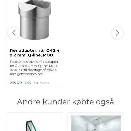
Rør adapter, rør Ø42.4
x 2 mm, Q-line, MOD
0770, 316 -
Produktbeskrivelse Rør adapter,
(14077004212)
rør Ø42.4 x 2 mm, Q-line, MOD
140770-042-12 - 2 Stk.
0770, 316 til montage på Ø42.4
mm gelænderstolper...
235,00
DKK
inkl. moms
Andre kunder købte også