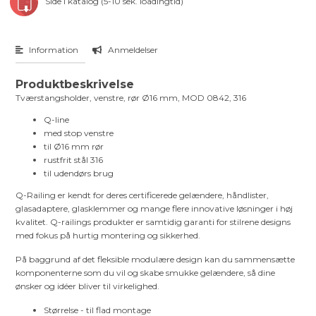
Side i katalog (5-10 sek. loadingtid)
Information
Anmeldelser
Produktbeskrivelse
Tværstangsholder, venstre, rør Ø16 mm, MOD 0842, 316
Q-line
med stop venstre
til Ø16 mm rør
rustfrit stål 316
til udendørs brug
Q-Railing er kendt for deres certificerede gelændere, håndlister,
glasadaptere, glasklemmer og mange flere innovative løsninger i høj
kvalitet. Q-railings produkter er samtidig garanti for stilrene designs
med fokus på hurtig montering og sikkerhed.
På baggrund af det fleksible modulære design kan du sammensætte
komponenterne som du vil og skabe smukke gelændere, så dine
ønsker og idéer bliver til virkelighed.
Størrelse - til flad montage