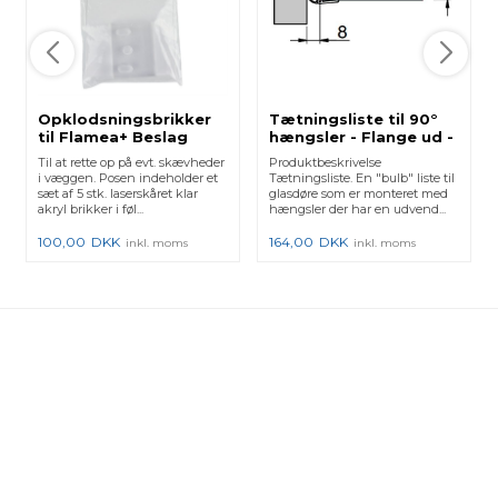
Opklodsningsbrikker
Tætningsliste til 90°
til Flamea+ Beslag
hængsler - Flange ud -
Model 8130
fra 10-12 mm glas -
Til at rette op på evt. skævheder
Produktbeskrivelse
Længde: 2500 mm
i væggen. Posen indeholder et
Tætningsliste. En "bulb" liste til
sæt af 5 stk. laserskåret klar
glasdøre som er monteret med
akryl brikker i føl...
hængsler der har en udvend...
100,00
DKK
164,00
DKK
inkl. moms
inkl. moms