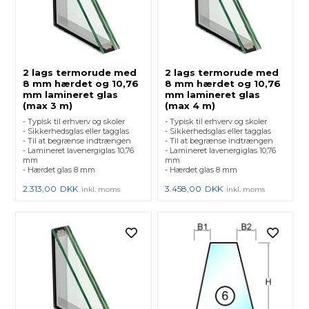
2 lags termorude med
2 lags termorude med
8 mm hærdet og 10,76
8 mm hærdet og 10,76
mm lamineret glas
mm lamineret glas
(max 3 m)
(max 4 m)
- Typisk til erhverv og skoler
- Typisk til erhverv og skoler
- Sikkerhedsglas eller tagglas
- Sikkerhedsglas eller tagglas
- Til at begrænse indtrængen
- Til at begrænse indtrængen
- Lamineret lavenergiglas 10,76
- Lamineret lavenergiglas 10,76
mm
mm
- Hærdet glas 8 mm
- Hærdet glas 8 mm
2.313,00
DKK
3.458,00
DKK
inkl. moms
inkl. moms