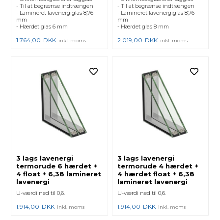
- Til at begrænse indtrængen
- Til at begrænse indtrængen
- Lamineret lavenergiglas 8,76
- Lamineret lavenergiglas 8,76
mm
mm
- Hærdet glas 6 mm
- Hærdet glas 8 mm
1.764,00
DKK
2.019,00
DKK
inkl. moms
inkl. moms
3 lags lavenergi
3 lags lavenergi
termorude 6 hærdet +
termorude 4 hærdet +
4 float + 6,38 lamineret
4 hærdet float + 6,38
lavenergi
lamineret lavenergi
U-værdi ned til 0,6.
U-værdi ned til 0,6.
1.914,00
DKK
1.914,00
DKK
inkl. moms
inkl. moms