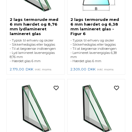
2 lags termorude med
2 lags termorude med
6 mm hærdet og 8,76
6 mm hærdet og 6,38
mm lydlamineret
mm lamineret glas -
lamineret glas
Figur 6
- Typisk til erhverv og skoler
- Typisk til erhverv og skoler
- Sikkerhedsglas eller tagglas
- Sikkerhedsglas eller tagglas
- Til at begrænse indtrængen
- Til at begrænse indtrængen
- Lyd lamineret lavenergiglas
- Lamineret lavenergiglas 6,38
8,76 mm
mm
- Hærdet glas 6 mm
- Hærdet glas 6 mm
2.179,00
DKK
2.309,00
DKK
inkl. moms
inkl. moms