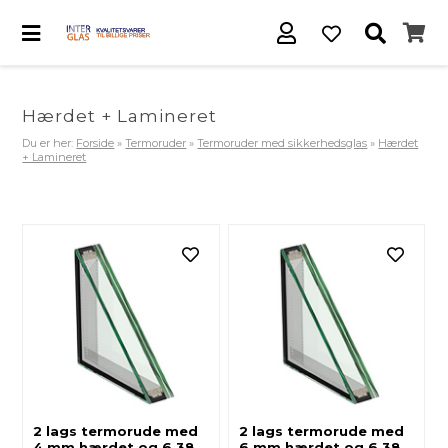
Hærdet + Lamineret
Du er her:
Forside
»
Termoruder
»
Termoruder med sikkerhedsglas
»
Hærdet
+ Lamineret
2 lags termorude med
2 lags termorude med
4 mm hærdet og 6,38
6 mm hærdet og 6,38