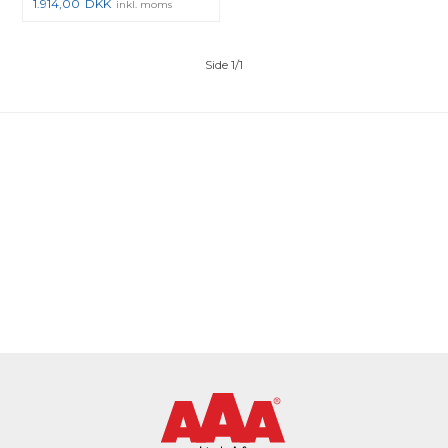
1.914,00
DKK
inkl. moms
Side 1/1