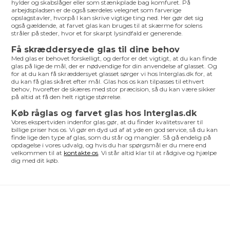
hylder og skabslåger eller som stænkplade bag komfuret. På
arbejdspladsen er de også særdeles velegnet som farverige
opslagstavler, hvorpå I kan skrive vigtige ting ned. Her gør det sig
også gældende, at farvet glas kan bruges til at skærme for solens
stråler på steder, hvor et for skarpt lysindfald er generende.
Få skræddersyede glas til dine behov
Med glas er behovet forskelligt, og derfor er det vigtigt, at du kan finde
glas på lige de mål, der er nødvendige for din anvendelse af glasset. Og
for at du kan få skræddersyet glasset sørger vi hos Interglas.dk for, at
du kan få glas skåret efter mål. Glas hos os kan tilpasses til ethvert
behov, hvorefter de skæres med stor præcision, så du kan være sikker
på altid at få den helt rigtige størrelse.
Køb råglas og farvet glas hos Interglas.dk
Vores ekspertviden indenfor glas gør, at du finder kvalitetsvarer til
billige priser hos os. Vi gør en dyd ud af at yde en god service, så du kan
finde lige den type af glas, som du står og mangler. Så gå endelig på
opdagelse i vores udvalg, og hvis du har spørgsmål er du mere end
velkommen til at
kontakte os
. Vi står altid klar til at rådgive og hjælpe
dig med dit køb.