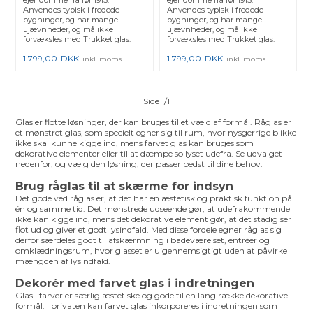
Anvendes typisk i fredede
Anvendes typisk i fredede
bygninger, og har mange
bygninger, og har mange
ujævnheder, og må ikke
ujævnheder, og må ikke
forvæksles med Trukket glas.
forvæksles med Trukket glas.
1.799,00
DKK
1.799,00
DKK
inkl. moms
inkl. moms
Side 1/1
Glas er flotte løsninger, der kan bruges til et væld af formål. Råglas er
et mønstret glas, som specielt egner sig til rum, hvor nysgerrige blikke
ikke skal kunne kigge ind, mens farvet glas kan bruges som
dekorative elementer eller til at dæmpe sollyset udefra. Se udvalget
nedenfor, og vælg den løsning, der passer bedst til dine behov.
Brug råglas til at skærme for indsyn
Det gode ved råglas er, at det har en æstetisk og praktisk funktion på
én og samme tid. Det mønstrede udseende gør, at udefrakommende
ikke kan kigge ind, mens det dekorative element gør, at det stadig ser
flot ud og giver et godt lysindfald. Med disse fordele egner råglas sig
derfor særdeles godt til afskærmning i badeværelset, entréer og
omklædningsrum, hvor glasset er uigennemsigtigt uden at påvirke
mængden af lysindfald.
Dekorér med farvet glas i indretningen
Glas i farver er særlig æstetiske og gode til en lang række dekorative
formål. I privaten kan farvet glas inkorporeres i indretningen som