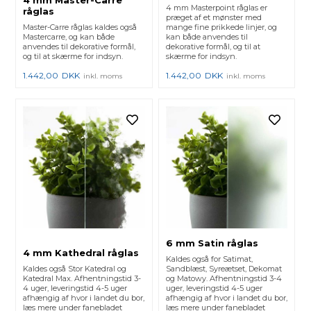
4 mm Master-Carre
4 mm Masterpoint råglas er
råglas
præget af et mønster med
Master-Carre råglas kaldes også
mange fine prikkede linjer, og
Mastercarre, og kan både
kan både anvendes til
anvendes til dekorative formål,
dekorative formål, og til at
og til at skærme for indsyn.
skærme for indsyn.
1.442,00
DKK
1.442,00
DKK
inkl. moms
inkl. moms
6 mm Satin råglas
4 mm Kathedral råglas
Kaldes også for Satimat,
Kaldes også Stor Katedral og
Sandblæst, Syreætset, Dekomat
Katedral Max. Afhentningstid 3-
og Matowy. Afhentningstid 3-4
4 uger, leveringstid 4-5 uger
uger, leveringstid 4-5 uger
afhængig af hvor i landet du bor,
afhængig af hvor i landet du bor,
læs mere under fanebladet
læs mere under fanebladet