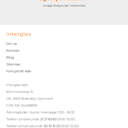
Undgå fordyrende mellemled
Interglas
Om os
Kontakt
Blog
Sitemap
Fortryd dit køb
Interglas ApS
Kornmarksvej 10
DK-2605 Brøndby, Danmark
CVR: DK-34468893
Åbningstider i butik: Hverdage 7.00 - 16.00
Telefon privatkunde:
21 21 63 63
(9.00-15.00)
Telefon erhvervskunde:
50 10 15 20
(9.00-15.00)