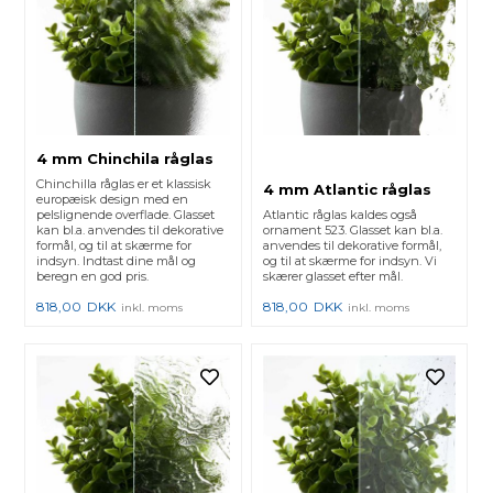
4 mm Chinchila råglas
Chinchilla råglas er et klassisk
4 mm Atlantic råglas
europæisk design med en
pelslignende overflade. Glasset
Atlantic råglas kaldes også
kan bl.a. anvendes til dekorative
ornament 523. Glasset kan bl.a.
formål, og til at skærme for
anvendes til dekorative formål,
indsyn. Indtast dine mål og
og til at skærme for indsyn. Vi
beregn en god pris.
skærer glasset efter mål.
818,00
DKK
818,00
DKK
inkl. moms
inkl. moms