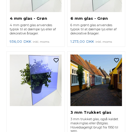
4 mm glas - Grøn
6 mm glas - Grøn
4 mm grønt glas anvendes
6 mm grønt glas anvendes
typisk til at dæmpe lys eller af
typisk til at dæmpe lys eller af
dekorative årsager.
dekorative årsager.
936,00
DKK
1.273,00
DKK
inkl. moms
inkl. moms
3 mm Trukket glas
3 mm trukket glas, også kaldet
maskinglas eller Østglas.
Hovedsageligt brugt fra 1950 til
1970