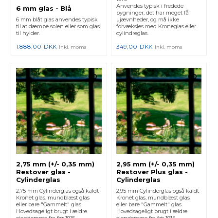
Anvendes typisk i fredede
6 mm glas - Blå
bygninger, det har meget få
6 mm blåt glas anvendes typisk
ujævnheder, og må ikke
til at dæmpe solen eller som glas
forvæksles med Kroneglas eller
til hylder.
cylindreglas.
1.888,00
DKK
349,00
DKK
inkl. moms
inkl. moms
2,75 mm (+/- 0,35 mm)
2,95 mm (+/- 0,35 mm)
Restover glas -
Restover Plus glas -
Cylinderglas
Cylinderglas
2,75 mm Cylinderglas også kaldt
2,95 mm Cylinderglas også kaldt
Kronet glas, mundblæst glas
Kronet glas, mundblæst glas
eller bare "Gammelt" glas.
eller bare "Gammelt" glas.
Hovedsageligt brugt i ældre
Hovedsageligt brugt i ældre
ejendomme fra før 1915.
ejendomme fra før 1915.