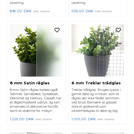
Levering.
Levering.
818,00
DKK
936,00
DKK
inkl. moms
inkl. moms
8 mm Satin råglas
6 mm Treklar trådglas
8 mm Satin råglas kaldes også
Treklar trådglas. Bruges typisk i
Satimat, Sandblæst, Syreætset,
gamle døre og vinduer, som et
Dekomat og Matowy. Glasset har
råglas der ikke falder sammen
et tåget/matteret udtryk, og kan
ved brud. Bemærk at glasset
anvendes til dekorative formål,
ikke er godkendt som
samt at skærme for indsyn.
sikkerhedsglas til døre og tag.
1.229,00
DKK
1.001,00
DKK
inkl. moms
inkl. moms