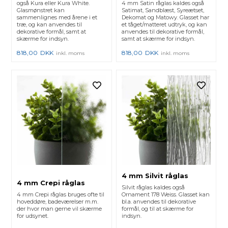
også Kura eller Kura White.
4 mm Satin råglas kaldes også
Glasmønstret kan
Satimat, Sandblæst, Syreætset,
sammenlignes med årene i et
Dekomat og Matowy. Glasset har
træ, og kan anvendes til
et tåget/matteret udtryk, og kan
dekorative formål, samt at
anvendes til dekorative formål,
skærme for indsyn.
samt at skærme for indsyn.
818,00
DKK
818,00
DKK
inkl. moms
inkl. moms
4 mm Silvit råglas
4 mm Crepi råglas
Silvit råglas kaldes også
4 mm Crepi råglas bruges ofte til
Ornament 178 Weiss. Glasset kan
hoveddøre, badeværelser m.m.
bl.a. anvendes til dekorative
der hvor man gerne vil skærme
formål, og til at skærme for
for udsynet.
indsyn.