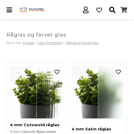
Råglas og farvet glas
Du er her:
Forside
»
Glas (Enkeltlag)
»
Råglas og farvet glas
4 mm Cotswold råglas
4 mm Satin råglas
4 mm Cotswold råglas kaldes