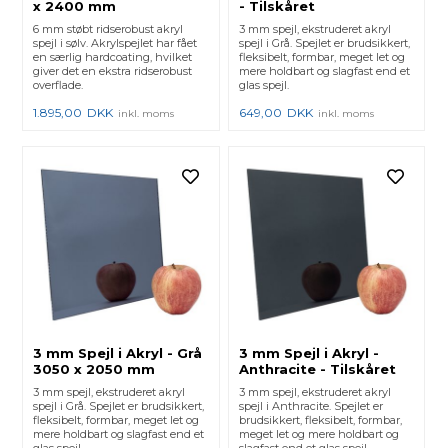
x 2400 mm
- Tilskåret
6 mm støbt ridserobust akryl
3 mm spejl, ekstruderet akryl
spejl i sølv. Akrylspejlet har fået
spejl i Grå. Spejlet er brudsikkert,
en særlig hardcoating, hvilket
fleksibelt, formbar, meget let og
giver det en ekstra ridserobust
mere holdbart og slagfast end et
overflade.
glas spejl.
1.895,00
DKK
649,00
DKK
inkl. moms
inkl. moms
3 mm Spejl i Akryl - Grå
3 mm Spejl i Akryl -
3050 x 2050 mm
Anthracite - Tilskåret
3 mm spejl, ekstruderet akryl
3 mm spejl, ekstruderet akryl
spejl i Grå. Spejlet er brudsikkert,
spejl i Anthracite. Spejlet er
fleksibelt, formbar, meget let og
brudsikkert, fleksibelt, formbar,
mere holdbart og slagfast end et
meget let og mere holdbart og