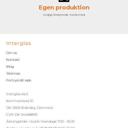
Egen produktion
Undgå fordyrende mellemled
Interglas
Om os
Kontakt
Blog
Sitemap
Fortryd dit køb
Interglas ApS
Kornmarksvej 10
DK-2605 Brøndby, Danmark
CVR: DK-34468893
Åbningstider i butik: Hverdage 7.00 - 16.00