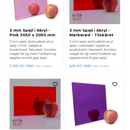
3 mm Spejl i Akryl -
3 mm Spejl i Akryl -
Pink 3050 x 2050 mm
Mørkerød - Tilskåret
3 mm spejl, ekstruderet akryl
3 mm spejl, ekstruderet akryl
spejl i Pink. Spejlet er
spejl i mørkerød. Spejlet er
brudsikkert, fleksibelt, formbar,
brudsikkert, fleksibelt, formbar,
meget let og mere holdbart og
meget let og mere holdbart og
slagfast end et glas spejl.
slagfast end et glas spejl.
3.299,00
DKK
649,00
DKK
inkl. moms
inkl. moms