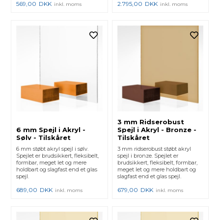
569,00
DKK
2.795,00
DKK
inkl. moms
inkl. moms
3 mm Ridserobust
6 mm Spejl i Akryl -
Spejl i Akryl - Bronze -
Sølv - Tilskåret
Tilskåret
6 mm støbt akryl spejl i sølv.
3 mm ridserobust støbt akryl
Spejlet er brudsikkert, fleksibelt,
spejl i bronze. Spejlet er
formbar, meget let og mere
brudsikkert, fleksibelt, formbar,
holdbart og slagfast end et glas
meget let og mere holdbart og
spejl.
slagfast end et glas spejl.
689,00
DKK
679,00
DKK
inkl. moms
inkl. moms