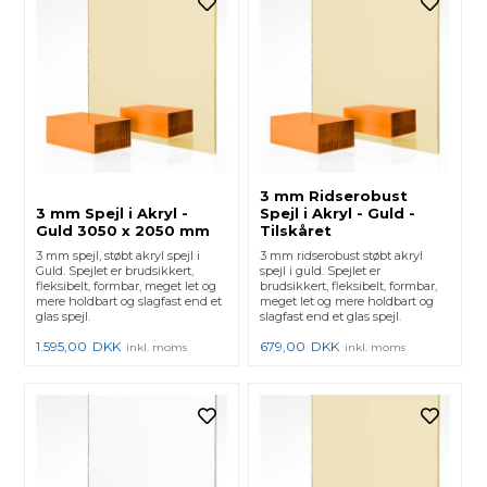
3 mm Ridserobust
3 mm Spejl i Akryl -
Spejl i Akryl - Guld -
Guld 3050 x 2050 mm
Tilskåret
3 mm spejl, støbt akryl spejl i
3 mm ridserobust støbt akryl
Guld. Spejlet er brudsikkert,
spejl i guld. Spejlet er
fleksibelt, formbar, meget let og
brudsikkert, fleksibelt, formbar,
mere holdbart og slagfast end et
meget let og mere holdbart og
glas spejl.
slagfast end et glas spejl.
1.595,00
DKK
679,00
DKK
inkl. moms
inkl. moms