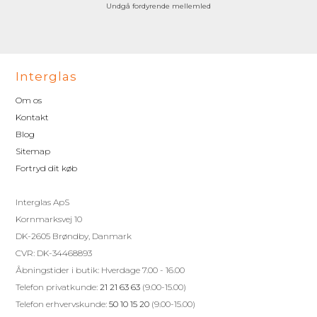
Undgå fordyrende mellemled
Interglas
Om os
Kontakt
Blog
Sitemap
Fortryd dit køb
Interglas ApS
Kornmarksvej 10
DK-2605 Brøndby, Danmark
CVR: DK-34468893
Åbningstider i butik: Hverdage 7.00 - 16.00
Telefon privatkunde:
21 21 63 63
(9.00-15.00)
Telefon erhvervskunde:
50 10 15 20
(9.00-15.00)