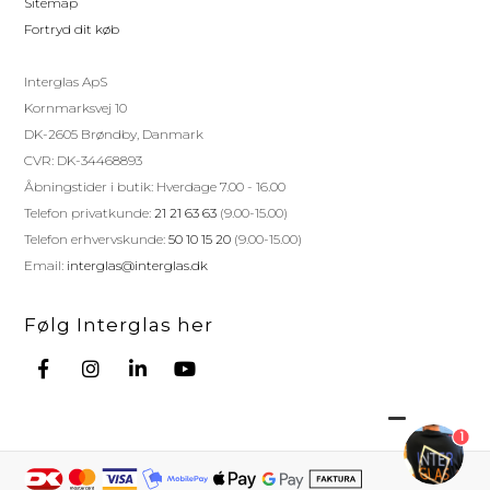
Sitemap
Fortryd dit køb
Interglas ApS
Kornmarksvej 10
DK-2605 Brøndby, Danmark
CVR: DK-34468893
Åbningstider i butik: Hverdage 7.00 - 16.00
Telefon privatkunde:
21 21 63 63
(9.00-15.00)
Telefon erhvervskunde:
50 10 15 20
(9.00-15.00)
Email:
interglas@interglas.dk
Følg Interglas her
1