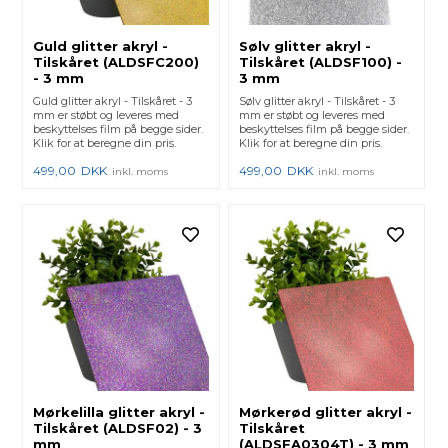
Guld glitter akryl -
Sølv glitter akryl -
Tilskåret (ALDSFC200)
Tilskåret (ALDSF100) -
- 3 mm
3 mm
Guld glitter akryl - Tilskåret - 3
Sølv glitter akryl - Tilskåret - 3
mm er støbt og leveres med
mm er støbt og leveres med
beskyttelses film på begge sider.
beskyttelses film på begge sider.
Klik for at beregne din pris.
Klik for at beregne din pris.
499,00
DKK
499,00
DKK
inkl. moms
inkl. moms
Mørkelilla glitter akryl -
Mørkerød glitter akryl -
Tilskåret (ALDSF02) - 3
Tilskåret
mm
(ALDSFA0304T) - 3 mm