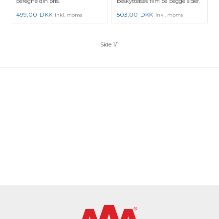
beregne din pris.
beskyttelses film på begge sider.
499,00
DKK
503,00
DKK
inkl. moms
inkl. moms
Side 1/1