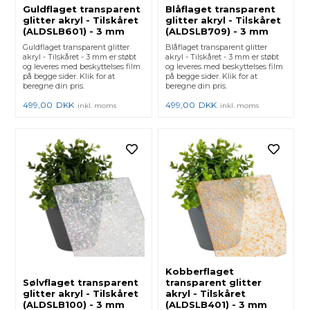
Guldflaget transparent
Blåflaget transparent
glitter akryl - Tilskåret
glitter akryl - Tilskåret
(ALDSLB601) - 3 mm
(ALDSLB709) - 3 mm
Guldflaget transparent glitter
Blåflaget transparent glitter
akryl - Tilskåret - 3 mm er støbt
akryl - Tilskåret - 3 mm er støbt
og leveres med beskyttelses film
og leveres med beskyttelses film
på begge sider. Klik for at
på begge sider. Klik for at
beregne din pris.
beregne din pris.
499,00
DKK
499,00
DKK
inkl. moms
inkl. moms
Kobberflaget
Sølvflaget transparent
transparent glitter
glitter akryl - Tilskåret
akryl - Tilskåret
(ALDSLB100) - 3 mm
(ALDSLB401) - 3 mm