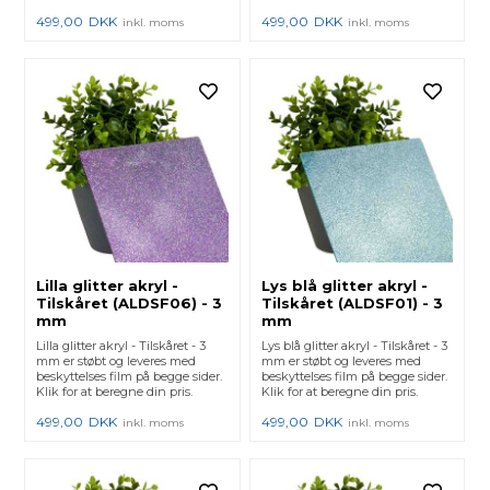
499,00
DKK
499,00
DKK
inkl. moms
inkl. moms
Lilla glitter akryl -
Lys blå glitter akryl -
Tilskåret (ALDSF06) - 3
Tilskåret (ALDSF01) - 3
mm
mm
Lilla glitter akryl - Tilskåret - 3
Lys blå glitter akryl - Tilskåret - 3
mm er støbt og leveres med
mm er støbt og leveres med
beskyttelses film på begge sider.
beskyttelses film på begge sider.
Klik for at beregne din pris.
Klik for at beregne din pris.
499,00
DKK
499,00
DKK
inkl. moms
inkl. moms