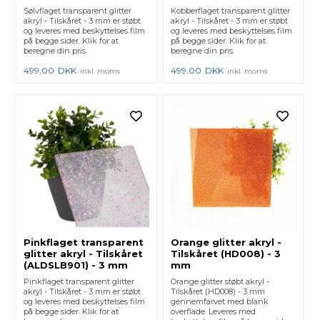
Sølvflaget transparent glitter
Kobberflaget transparent glitter
akryl - Tilskåret - 3 mm er støbt
akryl - Tilskåret - 3 mm er støbt
og leveres med beskyttelses film
og leveres med beskyttelses film
på begge sider. Klik for at
på begge sider. Klik for at
beregne din pris.
beregne din pris.
499,00
DKK
499,00
DKK
inkl. moms
inkl. moms
Pinkflaget transparent
Orange glitter akryl -
glitter akryl - Tilskåret
Tilskåret (HD008) - 3
(ALDSLB901) - 3 mm
mm
Pinkflaget transparent glitter
Orange glitter støbt akryl -
akryl - Tilskåret - 3 mm er støbt
Tilskåret (HD008) - 3 mm
og leveres med beskyttelses film
gennemfarvet med blank
på begge sider. Klik for at
overflade. Leveres med