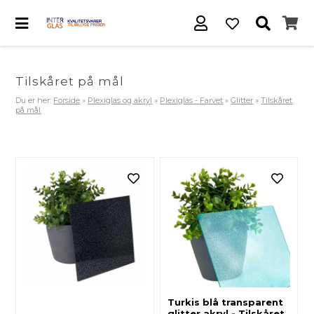
Tilskåret på mål
Du er her:
Forside
»
Plexiglas og akryl
»
Plexiglas - Farvet
»
Glitter
»
Tilskåret
på mål
Turkis blå transparent
glitter akryl - Tilskåret