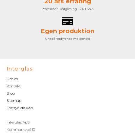
20 års erfaring
Professionel rådgivning - 2121 6363
Egen produktion
Undgå fordyrende mellemled
Interglas
Om os
Kontakt
Blog
Sitemap
Fortryd dit køb
Interglas ApS
Kornmarksvej 10