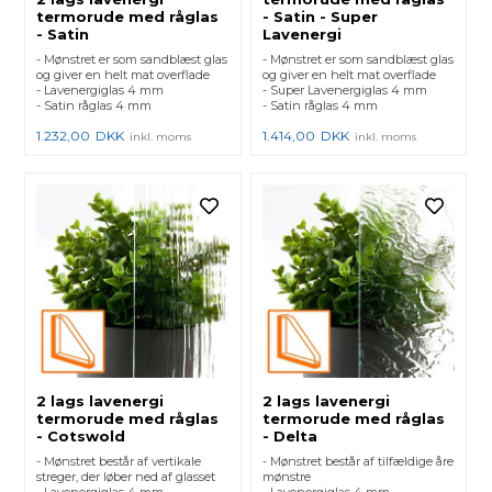
termorude med råglas
- Satin - Super
- Satin
Lavenergi
- Mønstret er som sandblæst glas
- Mønstret er som sandblæst glas
og giver en helt mat overflade
og giver en helt mat overflade
- Lavenergiglas 4 mm
- Super Lavenergiglas 4 mm
- Satin råglas 4 mm
- Satin råglas 4 mm
1.232,00
DKK
1.414,00
DKK
inkl. moms
inkl. moms
2 lags lavenergi
2 lags lavenergi
termorude med råglas
termorude med råglas
- Cotswold
- Delta
- Mønstret består af vertikale
- Mønstret består af tilfældige åre
streger, der løber ned af glasset
mønstre
- Lavenergiglas 4 mm
- Lavenergiglas 4 mm