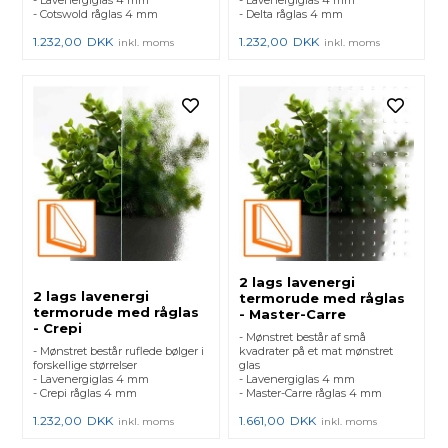
- Cotswold råglas 4 mm
- Delta råglas 4 mm
1.232,00
DKK
1.232,00
DKK
inkl. moms
inkl. moms
2 lags lavenergi
2 lags lavenergi
termorude med råglas
termorude med råglas
- Master-Carre
- Crepi
- Mønstret består af små
- Mønstret består ruflede bølger i
kvadrater på et mat mønstret
forskellige størrelser
glas
- Lavenergiglas 4 mm
- Lavenergiglas 4 mm
- Crepi råglas 4 mm
- Master-Carre råglas 4 mm
1.232,00
DKK
1.661,00
DKK
inkl. moms
inkl. moms