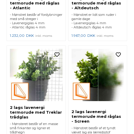
termorude med råglas
termorude med råglas
- Atlantic
- Altdeutsch
- Mønstret består af fordybninger
- Mønstret er lidt som ruder i
med små streger i
gamle dage
- Lavenergiglas 4 mm
- Lavenergiglas 4 mm
- Atlantic råglas 4 mm
- Altdeutsch råglas 4 mm
1.232,00
DKK
1.967,00
DKK
inkl. moms
inkl. moms
2 lags lavenergi
2 lags lavenergi
termorude med Treklar
termorude med råglas
trådglas
- Screen
- Mønsteret består af en masse
små firkanter og ligner et
- Mønstret består af et tyndt
trådhegn
vævet lag ala lærredsstof