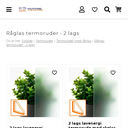
Råglas termoruder - 2 lags
Du er her:
Forside
»
Termoruder
»
Termoruder med råglas
»
Råglas
termoruder - 2 lags
2 lags lavenergi
2 lags lavenergi
termorude med råglas