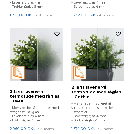
- Lavenergiglas 4 mm
- Lavenergiglas 4 mm
- Treklar råglas 6 mm
- Screen råglas 4 mm
1.232,00
DKK
1.232,00
DKK
inkl. moms
inkl. moms
2 lags lavenergi
2 lags lavenergi
termorude med råglas
termorude med råglas
- Gothic
- UADI
- Mønstret er inspireret af
- Mønstret består mat glas med
vinduer i gamle slotte eller
streger af klar glas
katedraler.
- Lavenergiglas 4 mm
- Lavenergiglas 4 mm
- UADI råglas 4 mm
- Gothic råglas 4 mm
2.960,00
DKK
1.574,00
DKK
inkl. moms
inkl. moms