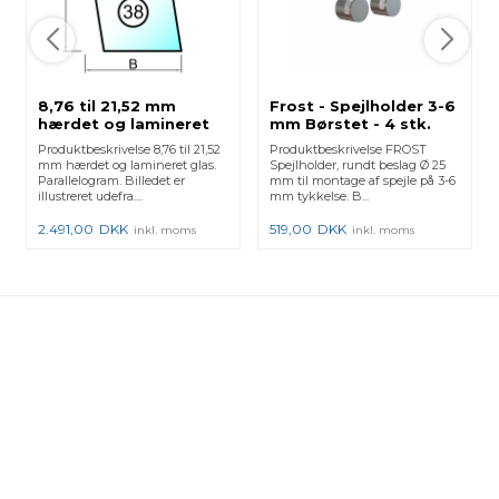
8,76 til 21,52 mm
Frost - Spejlholder 3-6
hærdet og lamineret
mm Børstet - 4 stk.
glas med poleret kant
Produktbeskrivelse 8,76 til 21,52
Produktbeskrivelse FROST
- Figur 38
mm hærdet og lamineret glas.
Spejlholder, rundt beslag Ø 25
Parallelogram. Billedet er
mm til montage af spejle på 3-6
illustreret udefra....
mm tykkelse. B...
2.491,00
DKK
519,00
DKK
inkl. moms
inkl. moms