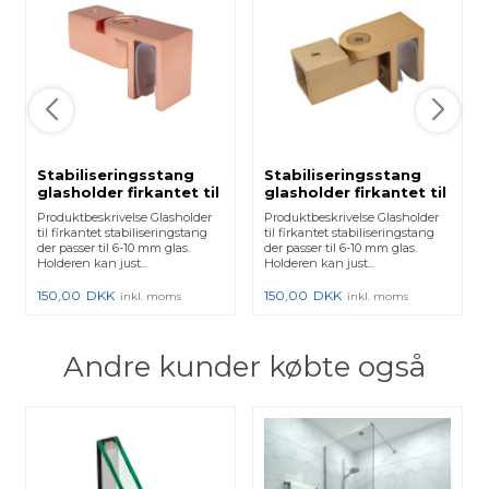
Stabiliseringsstang
Stabiliseringsstang
glasholder firkantet til
glasholder firkantet til
6-10 mm glas - Kobber
6-10 mm glas - Mat
Produktbeskrivelse Glasholder
Produktbeskrivelse Glasholder
Messing
til firkantet stabiliseringstang
til firkantet stabiliseringstang
der passer til 6-10 mm glas.
der passer til 6-10 mm glas.
Holderen kan just...
Holderen kan just...
150,00
DKK
150,00
DKK
inkl. moms
inkl. moms
Andre kunder købte også