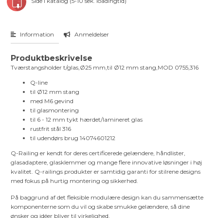
Side i katalog (5-10 sek. loadingtid)
Information
Anmeldelser
Produktbeskrivelse
Tværstangsholder t/glas,Ø25 mm,til Ø12 mm stang,MOD 0755,316
Q-line
til Ø12 mm stang
med M6 gevind
til glasmontering
til 6 - 12 mm tykt hærdet/lamineret glas
rustfrit stål 316
til udendørs brug 14074601212
Q-Railing er kendt for deres certificerede gelændere, håndlister,
glasadaptere, glasklemmer og mange flere innovative løsninger i høj
kvalitet. Q-railings produkter er samtidig garanti for stilrene designs
med fokus på hurtig montering og sikkerhed.
På baggrund af det fleksible modulære design kan du sammensætte
komponenterne som du vil og skabe smukke gelændere, så dine
ønsker og idéer bliver til virkelighed.