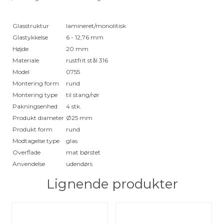
Glasstruktur
lamineret/monolitisk
Glastykkelse
6 - 12,76 mm
Højde
20 mm
Materiale
rustfrit stål 316
Model
0755
Montering form
rund
Montering type
til stang/rør
Pakningsenhed
4 stk.
Produkt diameter
Ø25 mm
Produkt form
rund
Modtagelse type
glas
Overflade
mat børstet
Anvendelse
udendørs
Lignende produkter