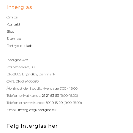
Interglas
Om os
Kontakt
Blog
Sitemap
Fortryd dit køb
Interglas ApS
Kornmarksvej 10
DK-2605 Brøndby, Danmark
CVR: DK-34468893
Åbningstider i butik: Hverdage 7.00 - 16.00
Telefon privatkunde:
21 21 63 63
(9.00-15.00)
Telefon erhvervskunde:
50 10 15 20
(9.00-15.00)
Email:
interglas@interglas.dk
Følg Interglas her