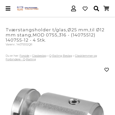
Tværstangsholder t/glas,Ø25 mm,til Ø12
mm stang,MOD 0755,316 - (14075512)
140755-12 - 4 Stk.
Varenr.:
14075512QR
Du er her:
Forside
»
Glasbeslag
»
Q-Railing Beslag
»
Glasklemmer og
Forbindere - Q-Railing