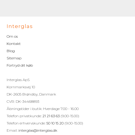
Interglas
Om os
Kontakt
Blog
Sitemap
Fortryd dit køb
Interglas ApS
Kornmarksvej 10
DK-2605 Brøndby, Danmark
CVR: DK-34468893
Åbningstider i butik: Hverdage 7.00 - 16.00
Telefon privatkunde:
21 21 63 63
(9.00-15.00)
Telefon erhvervskunde:
50 10 15 20
(9.00-15.00)
Email:
interglas@interglas.dk