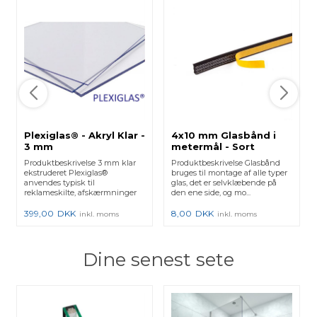
Plexiglas® - Akryl Klar -
4x10 mm Glasbånd i
3 mm
metermål - Sort
Produktbeskrivelse 3 mm klar
Produktbeskrivelse Glasbånd
ekstruderet Plexiglas®
bruges til montage af alle typer
anvendes typisk til
glas, det er selvklæbende på
reklameskilte, afskærmninger
den ene side, og mo...
etc. Ple...
399,00
DKK
8,00
DKK
inkl. moms
inkl. moms
Dine senest sete