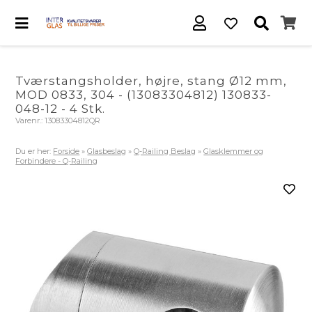
Tværstangsholder, højre, stang Ø12 mm,
MOD 0833, 304 - (13083304812) 130833-
048-12 - 4 Stk.
Varenr.:
13083304812QR
Du er her:
Forside
»
Glasbeslag
»
Q-Railing Beslag
»
Glasklemmer og
Forbindere - Q-Railing