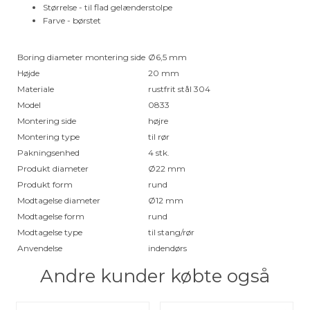
Størrelse - til flad gelænderstolpe
Farve - børstet
Boring diameter montering side
Ø6,5 mm
Højde
20 mm
Materiale
rustfrit stål 304
Model
0833
Montering side
højre
Montering type
til rør
Pakningsenhed
4 stk.
Produkt diameter
Ø22 mm
Produkt form
rund
Modtagelse diameter
Ø12 mm
Modtagelse form
rund
Modtagelse type
til stang/rør
Anvendelse
indendørs
Andre kunder købte også