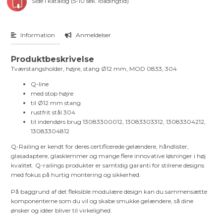
Side i katalog (5-10 sek. loadingtid)
Information
Anmeldelser
Produktbeskrivelse
Tværstangsholder, højre, stang Ø12 mm, MOD 0833, 304
Q-line
med stop højre
til Ø12 mm stang
rustfrit stål 304
til indendørs brug 13083300012, 13083303312, 13083304212,
13083304812
Q-Railing er kendt for deres certificerede gelændere, håndlister,
glasadaptere, glasklemmer og mange flere innovative løsninger i høj
kvalitet. Q-railings produkter er samtidig garanti for stilrene designs
med fokus på hurtig montering og sikkerhed.
På baggrund af det fleksible modulære design kan du sammensætte
komponenterne som du vil og skabe smukke gelændere, så dine
ønsker og idéer bliver til virkelighed.