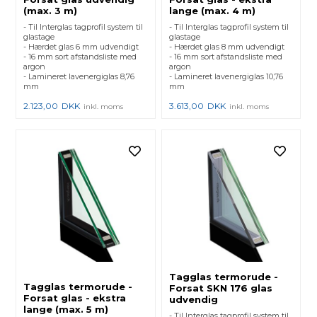
(max. 3 m)
lange (max. 4 m)
- Til Interglas tagprofil system til
- Til Interglas tagprofil system til
glastage
glastage
- Hærdet glas 6 mm udvendigt
- Hærdet glas 8 mm udvendigt
- 16 mm sort afstandsliste med
- 16 mm sort afstandsliste med
argon
argon
- Lamineret lavenergiglas 8,76
- Lamineret lavenergiglas 10,76
mm
mm
2.123,00
DKK
3.613,00
DKK
inkl. moms
inkl. moms
Tagglas termorude -
Tagglas termorude -
Forsat SKN 176 glas
Forsat glas - ekstra
udvendig
lange (max. 5 m)
- Til Interglas tagprofil system til