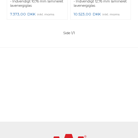
- Indvendigt 10,76 mm lamineret
- Indvendigt 12,76 mm lamineret
lavenergiglas
lavenergiglas
7.373,00
DKK
10.523,00
DKK
inkl. moms
inkl. moms
Side 1/1