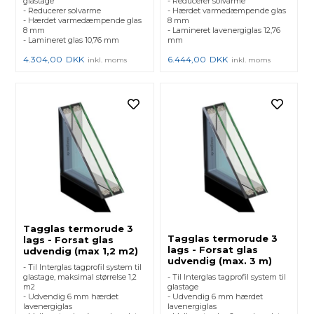
glastage
- Reducerer solvarme
- Reducerer solvarme
- Hærdet varmedæmpende glas
- Hærdet varmedæmpende glas
8 mm
8 mm
- Lamineret lavenergiglas 12,76
- Lamineret glas 10,76 mm
mm
4.304,00
DKK
6.444,00
DKK
inkl. moms
inkl. moms
Tagglas termorude 3
Tagglas termorude 3
lags - Forsat glas
lags - Forsat glas
udvendig (max 1,2 m2)
udvendig (max. 3 m)
- Til Interglas tagprofil system til
glastage, maksimal størrelse 1,2
- Til Interglas tagprofil system til
m2
glastage
- Udvendig 6 mm hærdet
- Udvendig 6 mm hærdet
lavenergiglas
lavenergiglas