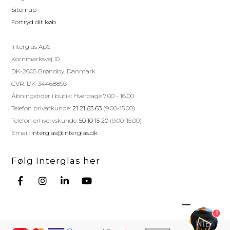
Sitemap
Fortryd dit køb
Interglas ApS
Kornmarksvej 10
DK-2605 Brøndby, Danmark
CVR: DK-34468893
Åbningstider i butik: Hverdage 7.00 - 16.00
Telefon privatkunde:
21 21 63 63
(9.00-15.00)
Telefon erhvervskunde:
50 10 15 20
(9.00-15.00)
Email:
interglas@interglas.dk
Følg Interglas her
1