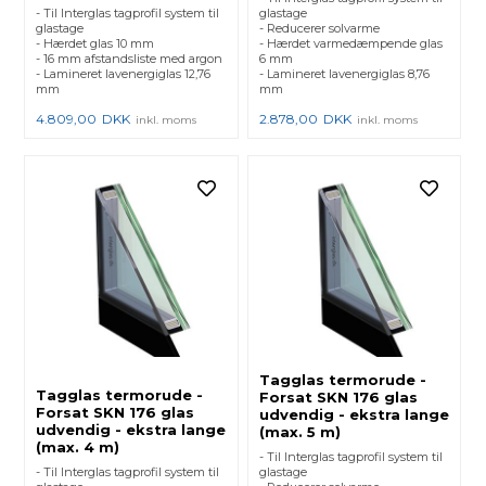
- Til Interglas tagprofil system til
glastage
glastage
- Reducerer solvarme
- Hærdet glas 10 mm
- Hærdet varmedæmpende glas
- 16 mm afstandsliste med argon
6 mm
- Lamineret lavenergiglas 12,76
- Lamineret lavenergiglas 8,76
mm
mm
4.809,00
DKK
2.878,00
DKK
inkl. moms
inkl. moms
Tagglas termorude -
Tagglas termorude -
Forsat SKN 176 glas
Forsat SKN 176 glas
udvendig - ekstra lange
udvendig - ekstra lange
(max. 5 m)
(max. 4 m)
- Til Interglas tagprofil system til
- Til Interglas tagprofil system til
glastage