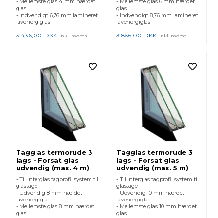
- Mellemste glas 4 mm hærdet
- Mellemste glas 6 mm hærdet
glas
glas
- Indvendigt 6,76 mm lamineret
- Indvendigt 8,76 mm lamineret
lavenergiglas
lavenergiglas
3.436,00
DKK
3.856,00
DKK
inkl. moms
inkl. moms
Tagglas termorude 3
Tagglas termorude 3
lags - Forsat glas
lags - Forsat glas
udvendig (max. 4 m)
udvendig (max. 5 m)
- Til Interglas tagprofil system til
- Til Interglas tagprofil system til
glastage
glastage
- Udvendig 8 mm hærdet
- Udvendig 10 mm hærdet
lavenergiglas
lavenergiglas
- Mellemste glas 8 mm hærdet
- Mellemste glas 10 mm hærdet
glas
glas