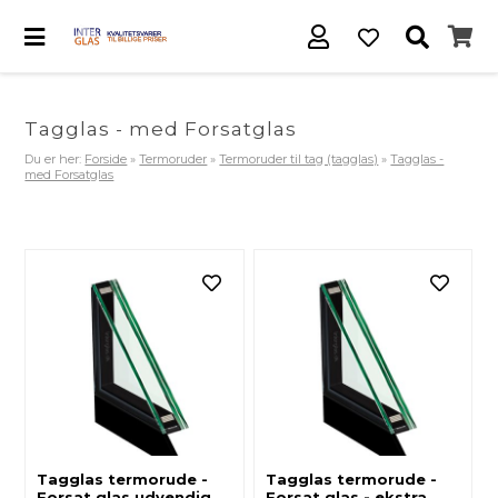
Tagglas - med Forsatglas
Du er her:
Forside
»
Termoruder
»
Termoruder til tag (tagglas)
»
Tagglas -
med Forsatglas
Tagglas termorude -
Tagglas termorude -
Forsat glas udvendig
Forsat glas - ekstra