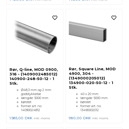
Rør, Square Line, MOD
Rør, Q-line, MOD 0900,
4900, 304 -
316 - (1409002485012)
(1349000205012)
140900-248-50-12 - 1
134900-020-50-12 - 1
Stk.
Stk.
Ø48,3 mm og 2 mm
godstykkelse
40 x 20 mm
længde: 5000 mm
længde: 5000 mm
børstet
børstet
former art. no.
former art. no.
14090024812
13490002012
1.585,00
DKK
980,00
DKK
inkl. moms
inkl. moms