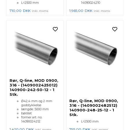
L=2500 mm
14090024210
710,00
DKK
1.965,00
DKK
inkl. moms
inkl. moms
Rør, Q-line, MOD 0900,
316 - (1409002425012)
140900-242-50-12 - 1
Stk.
Rør, Q-line, MOD 0900,
Ø42,4 mm og 2 mm
godstykkelse
316 - (1409002482512)
længde: 5000 mm
140900-248-25-12 - 1
børstet
Stk.
former art. no.
14090024212
L=2500 mm
1.420,00
DKK
795,00
DKK
inkl. moms
inkl. moms