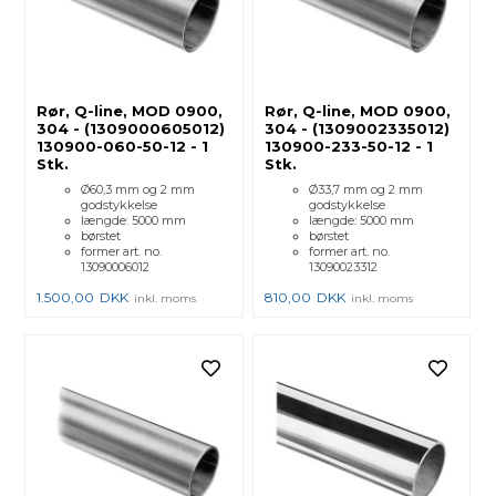
Rør, Q-line, MOD 0900,
Rør, Q-line, MOD 0900,
304 - (1309000605012)
304 - (1309002335012)
130900-060-50-12 - 1
130900-233-50-12 - 1
Stk.
Stk.
Ø60,3 mm og 2 mm
Ø33,7 mm og 2 mm
godstykkelse
godstykkelse
længde: 5000 mm
længde: 5000 mm
børstet
børstet
former art. no.
former art. no.
13090006012
13090023312
1.500,00
DKK
810,00
DKK
inkl. moms
inkl. moms