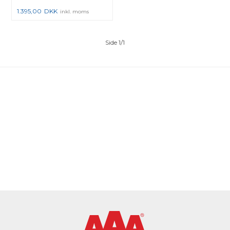
1.395,00
DKK
inkl. moms
Side 1/1