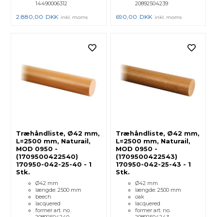
14490006312
20892504239
2.880,00
DKK
690,00
DKK
inkl. moms
inkl. moms
Træhåndliste, Ø42 mm,
Træhåndliste, Ø42 mm,
L=2500 mm, Naturail,
L=2500 mm, Naturail,
MOD 0950 -
MOD 0950 -
(1709500422540)
(1709500422543)
170950-042-25-40 - 1
170950-042-25-43 - 1
Stk.
Stk.
Ø42 mm
Ø42 mm
længde: 2500 mm
længde: 2500 mm
beech
oak
lacquered
lacquered
former art. no.
former art. no.