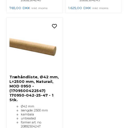
20892504240
20892504243
765,00
DKK
1.625,00
DKK
inkl. moms
inkl. moms
Træhåndliste, Ø42 mm,
L=2500 mm, Naturail,
MOD 0950 -
(1709500422547)
170950-042-25-47 - 1
Stk.
Ø42 mm
længde: 2500 mm
kambala
untreated
former art. no.
20892504247