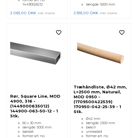
14490026212
længde: 5000 mm
2.065,00
DKK
2.555,00
DKK
inkl. moms
inkl. moms
Træhåndliste, Ø42 mm,
L=2500 mm, Naturail,
Rør, Square Line, MOD
MOD 0950 -
4900, 316 -
(1709500422539)
(1449000635012)
170950-042-25-39 - 1
144900-063-50-12 - 1
Stk.
Stk.
Ø42 mm
60 x 30 mm
længde: 2500 mm
længde: 5000 mm
beech
børstet
untreated
former art. no.
former art. no.