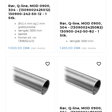
Rør, Q-line, MOD 0900,
304 - (1309002425012)
130900-242-50-12 - 1
Stk.
Rør, Q-line, MOD 0900,
Ø42,4 mm og 2 mm
godstykkelse
304 - (1309002425082)
længde: 5000 mm
130900-242-50-82 - 1
børstet
Stk.
former art. no.
13090024212
længde: 5000 mm
1.000,00
DKK
1.490,00
DKK
inkl. moms
inkl. moms
Rør, Q-line, MOD 0900,
304 - (1309002485012)