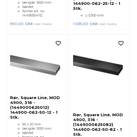
længde: 5000 mm
144900-062-25-12 - 1
børstet
Stk.
former art. no.
14490004112
L=2500 mm
990,00
DKK
1.035,00
DKK
inkl. moms
inkl. moms
Rør, Square Line, MOD
4900, 316 -
(1449000625012)
144900-062-50-12 - 1
Rør, Square Line, MOD
Stk.
4900, 316 -
60 x 20 mm
(1449000625082)
længde: 5000 mm
144900-062-50-82 - 1
børstet
Stk.
former art. no.