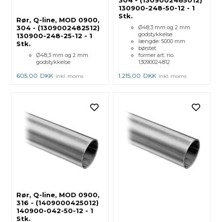
130900-248-50-12 - 1
Stk.
Rør, Q-line, MOD 0900,
304 - (1309002482512)
Ø48,3 mm og 2 mm
godstykkelse
130900-248-25-12 - 1
længde: 5000 mm
Stk.
børstet
Ø48,3 mm og 2 mm
former art. no.
godstykkelse
13090024812
605,00
DKK
1.215,00
DKK
inkl. moms
inkl. moms
Rør, Q-line, MOD 0900,
316 - (1409000425012)
140900-042-50-12 - 1
Stk.