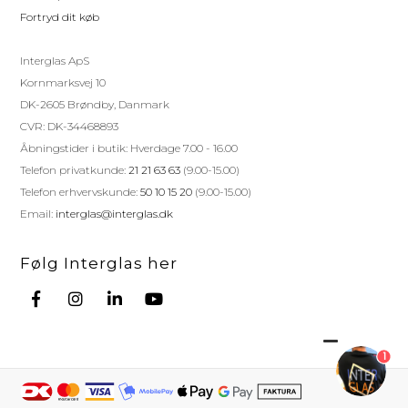
Fortryd dit køb
Interglas ApS
Kornmarksvej 10
DK-2605 Brøndby, Danmark
CVR: DK-34468893
Åbningstider i butik: Hverdage 7.00 - 16.00
Telefon privatkunde:
21 21 63 63
(9.00-15.00)
Telefon erhvervskunde:
50 10 15 20
(9.00-15.00)
Email:
interglas@interglas.dk
Følg Interglas her
1