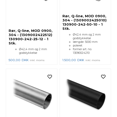
Rør, Q-line, MOD 0900,
304 - (1309002425010)
130900-242-50-10 - 1
Stk.
Rør, Q-line, MOD 0900,
304 - (1309002422512)
Ø42,4 mm og 2 mm
godstykkelse
130900-242-25-12 - 1
længde: 5000 mm
Stk.
poleret
Ø42,4 mm og 2 mm
former art. no.
godstykkelse
13090024210
500,00
DKK
1.500,00
DKK
inkl. moms
inkl. moms