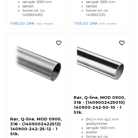
længde: 5000 mm
længde: 5000 mm
børstet
børstet
former art. no.
former art. no.
14090004812
14090023312
1.965,00
DKK
1.105,00
DKK
inkl. moms
inkl. moms
Rør, Q-line, MOD 0900,
316 - (1409002425010)
140900-242-50-10 - 1
Stk.
Rør, Q-line, MOD 0900,
Ø42,4 mm og 2 mm
316 - (1409002422512)
godstykkelse
længde: 5000 mm
140900-242-25-12 - 1
poleret
Stk.
former art. no.