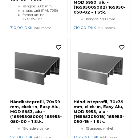
MOD 5950, alu -
længde: 5000 mm
(16595005082) 165950-
antrasitgrå (RAL 7016)
050-82 - 1 Stk.
former art. no.
16595057033
længde: 5000 mm
710,00
DKK
710,00
DKK
inkl. moms
inkl. moms
Håndlisteprofil, 70x39
Håndlisteprofil, 70x39
mm, click-in, Easy Alu,
mm, click-in, Easy Alu,
MOD 5953, alu -
MOD 5953, alu -
(16595305000) 165953-
(16595305018) 165953-
050-00 - 1 Stk.
050-18 - 1 Stk.
15 graders vinkel
15 graders vinkel
925,00
DKK
1.025,00
DKK
inkl. moms
inkl. moms