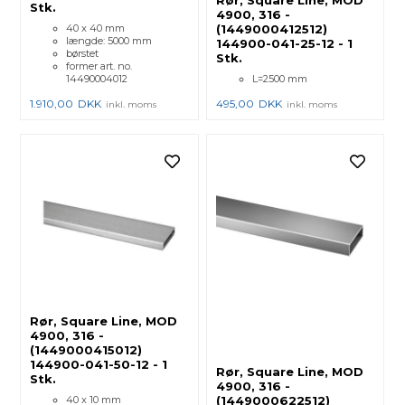
Stk.
4900, 316 -
40 x 40 mm
(1449000412512)
længde: 5000 mm
144900-041-25-12 - 1
børstet
Stk.
former art. no.
14490004012
L=2500 mm
1.910,00
DKK
495,00
DKK
inkl. moms
inkl. moms
Rør, Square Line, MOD
4900, 316 -
(1449000415012)
144900-041-50-12 - 1
Rør, Square Line, MOD
Stk.
4900, 316 -
40 x 10 mm
(1449000622512)