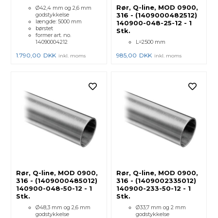
Rør, Q-line, MOD 0900,
Ø42,4 mm og 2,6 mm
godstykkelse
316 - (1409000482512)
længde: 5000 mm
140900-048-25-12 - 1
børstet
Stk.
former art. no.
14090004212
L=2500 mm
1.790,00
DKK
985,00
DKK
inkl. moms
inkl. moms
Rør, Q-line, MOD 0900,
Rør, Q-line, MOD 0900,
316 - (1409000485012)
316 - (1409002335012)
140900-048-50-12 - 1
140900-233-50-12 - 1
Stk.
Stk.
Ø48,3 mm og 2,6 mm
Ø33,7 mm og 2 mm
godstykkelse
godstykkelse