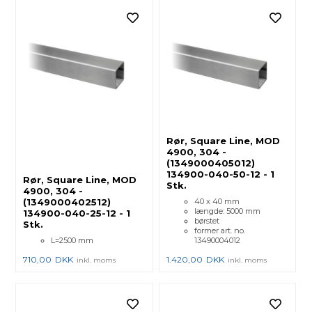
Rør, Square Line, MOD
4900, 304 -
(1349000405012)
134900-040-50-12 - 1
Rør, Square Line, MOD
Stk.
4900, 304 -
(1349000402512)
40 x 40 mm
længde: 5000 mm
134900-040-25-12 - 1
børstet
Stk.
former art. no.
L=2500 mm
13490004012
710,00
DKK
1.420,00
DKK
inkl. moms
inkl. moms