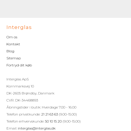
Interglas
Om os
Kontakt
Blog
Sitemap
Fortryd dit køb
Interglas ApS
Kornmarksvej 10
DK-2605 Brøndby, Danmark
CVR: DK-34468893
Åbningstider i butik: Hverdage 7.00 - 16.00
Telefon privatkunde:
21 21 63 63
(9.00-15.00)
Telefon erhvervskunde:
50 10 15 20
(9.00-15.00)
Email:
interglas@interglas.dk