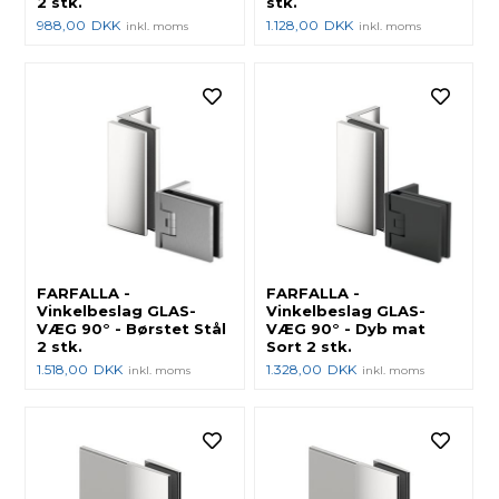
2 stk.
stk.
988,00
DKK
1.128,00
DKK
inkl. moms
inkl. moms
FARFALLA -
FARFALLA -
Vinkelbeslag GLAS-
Vinkelbeslag GLAS-
VÆG 90° - Børstet Stål
VÆG 90° - Dyb mat
2 stk.
Sort 2 stk.
1.518,00
DKK
1.328,00
DKK
inkl. moms
inkl. moms