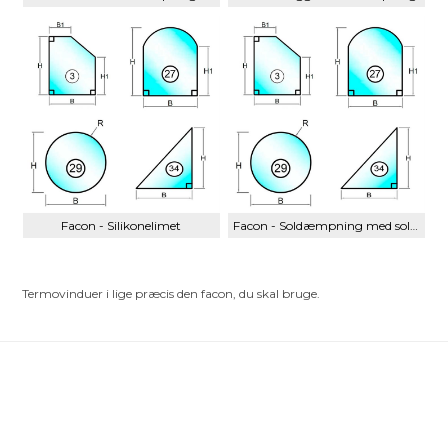
Facon - Silikonelimet
Facon - Soldæmpning med solfilter
Termovinduer i lige præcis den facon, du skal bruge.