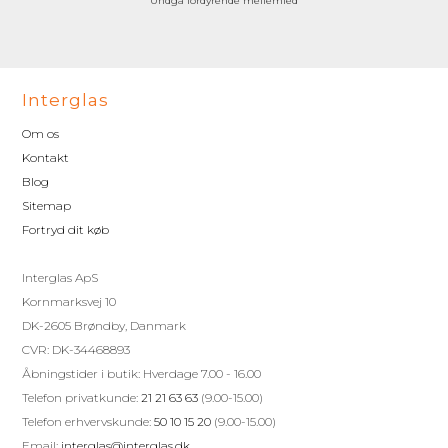
Undgå fordyrende mellemled
Interglas
Om os
Kontakt
Blog
Sitemap
Fortryd dit køb
Interglas ApS
Kornmarksvej 10
DK-2605 Brøndby, Danmark
CVR: DK-34468893
Åbningstider i butik: Hverdage 7.00 - 16.00
Telefon privatkunde:
21 21 63 63
(9.00-15.00)
Telefon erhvervskunde:
50 10 15 20
(9.00-15.00)
Email:
interglas@interglas.dk