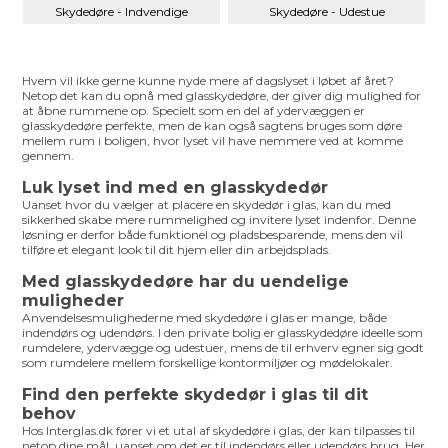
Skydedøre - Indvendige
Skydedøre - Udestue
Hvem vil ikke gerne kunne nyde mere af dagslyset i løbet af året?
Netop det kan du opnå med glasskydedøre, der giver dig mulighed for
at åbne rummene op. Specielt som en del af ydervæggen er
glasskydedøre perfekte, men de kan også sagtens bruges som døre
mellem rum i boligen, hvor lyset vil have nemmere ved at komme
gennem.
Luk lyset ind med en glasskydedør
Uanset hvor du vælger at placere en skydedør i glas, kan du med
sikkerhed skabe mere rummelighed og invitere lyset indenfor. Denne
løsning er derfor både funktionel og pladsbesparende, mens den vil
tilføre et elegant look til dit hjem eller din arbejdsplads.
Med glasskydedøre har du uendelige
muligheder
Anvendelsesmulighederne med skydedøre i glas er mange, både
indendørs og udendørs. I den private bolig er glasskydedøre ideelle som
rumdelere, ydervægge og udestuer, mens de til erhverv egner sig godt
som rumdelere mellem forskellige kontormiljøer og mødelokaler.
Find den perfekte skydedør i glas til dit
behov
Hos Interglas.dk fører vi et utal af skydedøre i glas, der kan tilpasses til
netop dine mål, uanset om det er til indendørs eller udendørs brug. Her