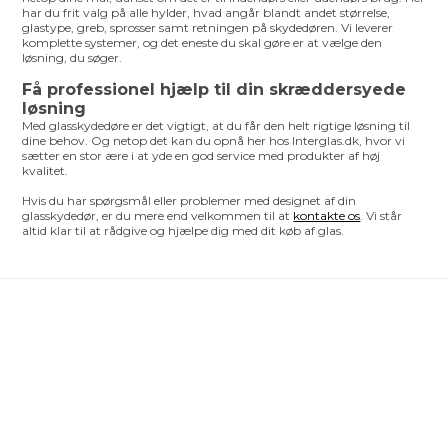
har du frit valg på alle hylder, hvad angår blandt andet størrelse,
glastype, greb, sprosser samt retningen på skydedøren. Vi leverer
komplette systemer, og det eneste du skal gøre er at vælge den
løsning, du søger.
Få professionel hjælp til din skræddersyede
løsning
Med glasskydedøre er det vigtigt, at du får den helt rigtige løsning til
dine behov. Og netop det kan du opnå her hos Interglas.dk, hvor vi
sætter en stor ære i at yde en god service med produkter af høj
kvalitet.
Hvis du har spørgsmål eller problemer med designet af din
glasskydedør, er du mere end velkommen til at
kontakte os
. Vi står
altid klar til at rådgive og hjælpe dig med dit køb af glas.