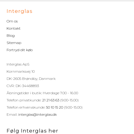
Interglas
Om os
Kontakt
Blog
Sitemap
Fortryd dit køb
Interglas ApS
Kornmarksvej 10
DK-2605 Brøndby, Danmark
CVR: DK-34468893
Åbningstider i butik: Hverdage 7.00 - 16.00
Telefon privatkunde:
21 21 63 63
(9.00-15.00)
Telefon erhvervskunde:
50 10 15 20
(9.00-15.00)
Email:
interglas@interglas.dk
Følg Interglas her