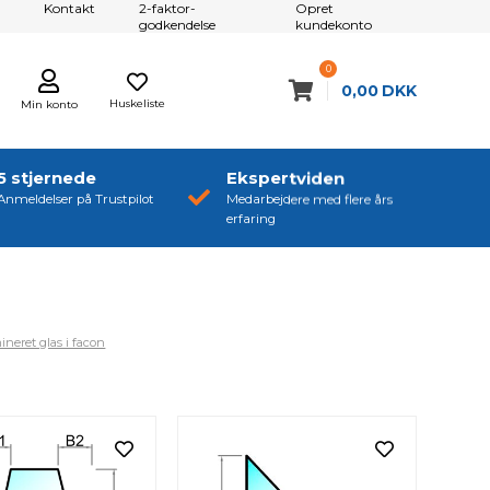
Kontakt
2-faktor-
Opret
godkendelse
kundekonto
0
0,00
DKK
Huskeliste
Min konto
5 stjernede
Ekspertviden
Anmeldelser på Trustpilot
Medarbejdere med flere års
erfaring
neret glas i facon