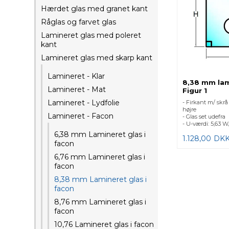
Hærdet glas med granet kant
Råglas og farvet glas
Lamineret glas med poleret
kant
Lamineret glas med skarp kant
Lamineret - Klar
8,38 mm lam
Lamineret - Mat
Figur 1
Lamineret - Lydfolie
- Firkant m/ skr
højre
Lamineret - Facon
- Glas set udefra
- U-værdi: 5,63 
6,38 mm Lamineret glas i
1.128,00
DK
facon
6,76 mm Lamineret glas i
facon
8,38 mm Lamineret glas i
facon
8,76 mm Lamineret glas i
facon
10,76 Lamineret glas i facon