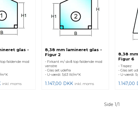
ineret glas -
8,38 mm lamineret glas -
8,38 mm 
Figur 2
Figur 6
å top faldende mod
- Firkant m/ skrå top faldende mod
venstre
- Trapez
- Glas set udefra
- Glas set ud
W/m²K
- U-værdi: 5,63 W/m²K
- U-værdi: 
K
1.147,00
DKK
1.147,00
inkl. moms
inkl. moms
Side 1/1