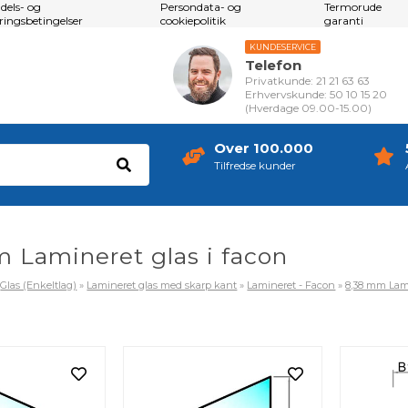
dels- og
Persondata- og
Termorude
eringsbetingelser
cookiepolitik
garanti
KUNDESERVICE
Telefon
Privatkunde: 21 21 63 63
Erhvervskunde: 50 10 15 20
(Hverdage 09.00-15.00)
Over 100.000
Tilfredse kunder
 Lamineret glas i facon
»
Glas (Enkeltlag)
»
Lamineret glas med skarp kant
»
Lamineret - Facon
»
8,38 mm Lami