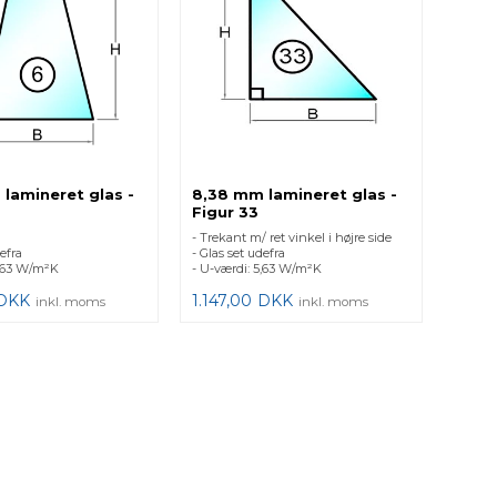
lamineret glas -
8,38 mm lamineret glas -
Figur 33
- Trekant m/ ret vinkel i højre side
efra
- Glas set udefra
5,63 W/m²K
- U-værdi: 5,63 W/m²K
DKK
1.147,00
DKK
inkl. moms
inkl. moms