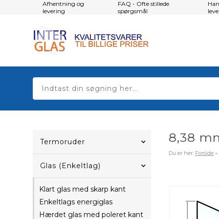
Afhentning og
FAQ - Ofte stillede
Han
levering
spørgsmål
lev
8,38 mm
Termoruder
Du er her:
Forside
Glas (Enkeltlag)
Klart glas med skarp kant
Enkeltlags energiglas
Hærdet glas med poleret kant