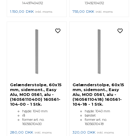
14497404012
13492104012
1.150,00
DKK
755,00
DKK
inkl. moms
inkl. moms
Gelænderstolpe, 60x15
Gelænderstolpe, 60x15
mm, sidemont., Easy
mm, sidemont., Easy
Alu, MOD 0561, alu -
Alu, MOD 0561, alu -
(16056110400) 160561-
(16056110418) 160561-
104-00 - 1 Stk.
104-18 - 1 Stk.
højde: 1040 mm
højde: 1040 mm
rå
børstet
former art. no.
former art. no.
16056010400
16056010418
280,00
DKK
320,00
DKK
inkl. moms
inkl. moms