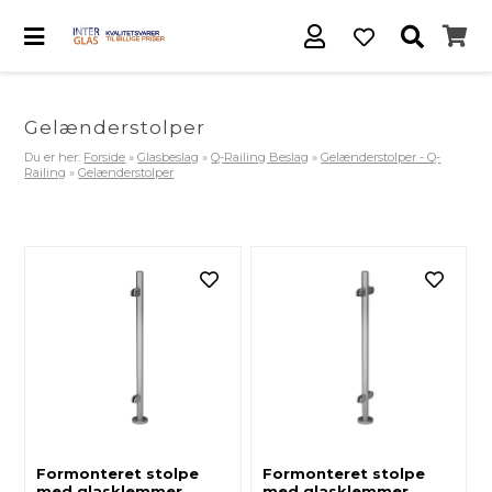
Gelænderstolper
Du er her:
Forside
»
Glasbeslag
»
Q-Railing Beslag
»
Gelænderstolper - Q-
Railing
»
Gelænderstolper
Formonteret stolpe
Formonteret stolpe
med glasklemmer,
med glasklemmer,