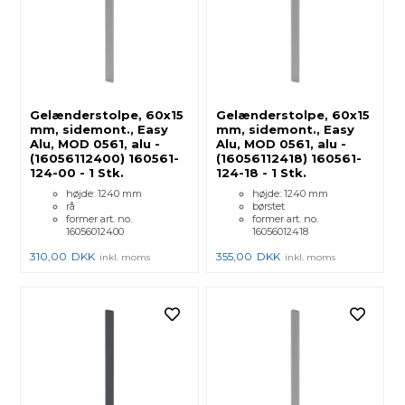
Gelænderstolpe, 60x15
Gelænderstolpe, 60x15
mm, sidemont., Easy
mm, sidemont., Easy
Alu, MOD 0561, alu -
Alu, MOD 0561, alu -
(16056112400) 160561-
(16056112418) 160561-
124-00 - 1 Stk.
124-18 - 1 Stk.
højde: 1240 mm
højde: 1240 mm
rå
børstet
former art. no.
former art. no.
16056012400
16056012418
310,00
DKK
355,00
DKK
inkl. moms
inkl. moms