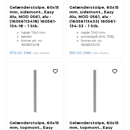
Gelænderstolpe, 60x15
Gelænderstolpe, 60x15
mm, sidemont., Easy
mm, sidemont., Easy
Alu, MOD 0561, alu -
Alu, MOD 0561, alu -
(16056113418) 160561-
(16056113433) 160561-
134-18 - 1 Stk.
134-33 - 1 Stk.
højde: 1340 mm
højde: 1340 mm
børstet
antrasitgrå (RAL 7016)
former art. no.
former art. no.
16056013418
16056013433
370,00
DKK
350,00
DKK
inkl. moms
inkl. moms
Gelænderstolpe, 60x15
Gelænderstolpe, 60x15
mm, topmont., Easy
mm, topmont., Easy