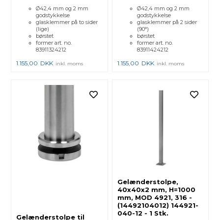
Ø42,4 mm og 2 mm
Ø42,4 mm og 2 mm
godstykkelse
godstykkelse
glasklemmer på to sider
glasklemmer på 2 sider
(lige)
(90°)
børstet
børstet
former art. no.
former art. no.
83911324212
83911424212
1.155,00
DKK
1.155,00
DKK
inkl. moms
inkl. moms
Gelænderstolpe,
40x40x2 mm, H=1000
mm, MOD 4921, 316 -
(14492104012) 144921-
040-12 - 1 Stk.
Gelænderstolpe til