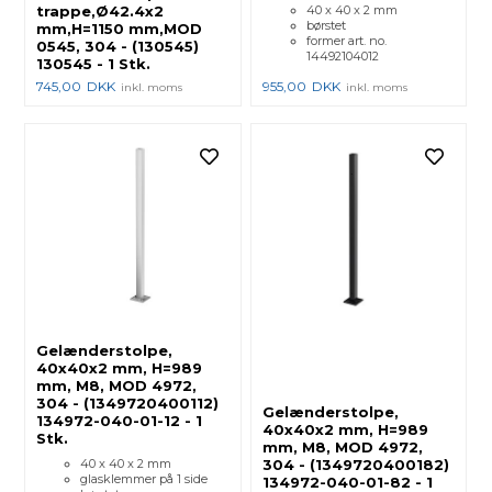
trappe,Ø42.4x2
40 x 40 x 2 mm
børstet
mm,H=1150 mm,MOD
former art. no.
0545, 304 - (130545)
14492104012
130545 - 1 Stk.
745,00
DKK
955,00
DKK
inkl. moms
inkl. moms
Gelænderstolpe,
40x40x2 mm, H=989
mm, M8, MOD 4972,
304 - (1349720400112)
Gelænderstolpe,
134972-040-01-12 - 1
40x40x2 mm, H=989
Stk.
mm, M8, MOD 4972,
40 x 40 x 2 mm
304 - (1349720400182)
glasklemmer på 1 side
134972-040-01-82 - 1