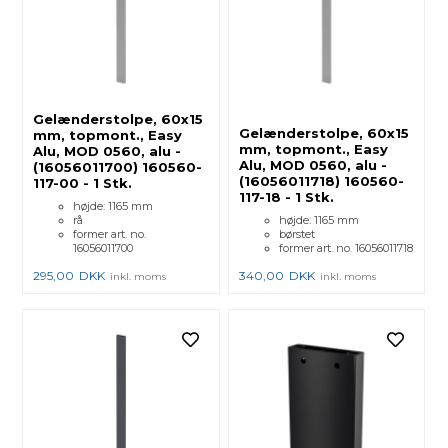
Gelænderstolpe, 60x15
Gelænderstolpe, 60x15
mm, topmont., Easy
mm, topmont., Easy
Alu, MOD 0560, alu -
Alu, MOD 0560, alu -
(16056011700) 160560-
(16056011718) 160560-
117-00 - 1 Stk.
117-18 - 1 Stk.
højde: 1165 mm
rå
højde: 1165 mm
former art. no.
børstet
16056011700
former art. no. 16056011718
295,00
DKK
340,00
DKK
inkl. moms
inkl. moms