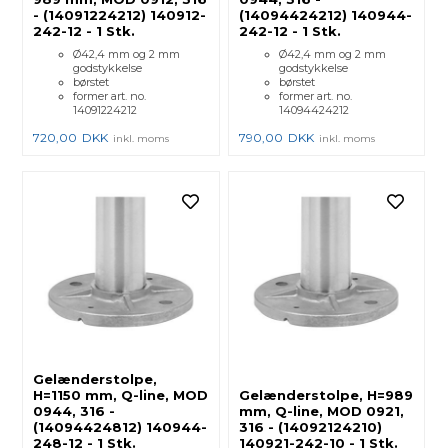
- (14091224212) 140912-
(14094424212) 140944-
242-12 - 1 Stk.
242-12 - 1 Stk.
Ø42,4 mm og 2 mm
Ø42,4 mm og 2 mm
godstykkelse
godstykkelse
børstet
børstet
former art. no.
former art. no.
14091224212
14094424212
720,00
DKK
790,00
DKK
inkl. moms
inkl. moms
Gelænderstolpe,
H=1150 mm, Q-line, MOD
Gelænderstolpe, H=989
0944, 316 -
mm, Q-line, MOD 0921,
(14094424812) 140944-
316 - (14092124210)
248-12 - 1 Stk.
140921-242-10 - 1 Stk.