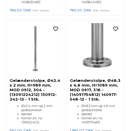
14096324812
14096424812
785,00
DKK
785,00
DKK
inkl. moms
inkl. moms
Gelænderstolpe, Ø42.4
Gelænderstolpe, Ø48.3
x 2 mm, H=989 mm,
x 4,6 mm, H=1089 mm,
MOD 0912, 304 -
MOD 0917, 316 -
(13091224212) 130912-
(14091754812) 140917-
242-12 - 1 Stk.
548-12 - 1 Stk.
Ø42,4 mm og 2 mm
Ø48,3 mm og 4.6 mm
godstykkelse
godstykkelse
børstet
børstet
former art. no.
former art. no.
13091224212
14091754812
560,00
DKK
1.385,00
DKK
inkl. moms
inkl. moms