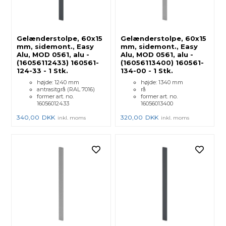
Gelænderstolpe, 60x15
Gelænderstolpe, 60x15
mm, sidemont., Easy
mm, sidemont., Easy
Alu, MOD 0561, alu -
Alu, MOD 0561, alu -
(16056112433) 160561-
(16056113400) 160561-
124-33 - 1 Stk.
134-00 - 1 Stk.
højde: 1240 mm
højde: 1340 mm
antrasitgrå (RAL 7016)
rå
former art. no.
former art. no.
16056012433
16056013400
340,00
DKK
320,00
DKK
inkl. moms
inkl. moms