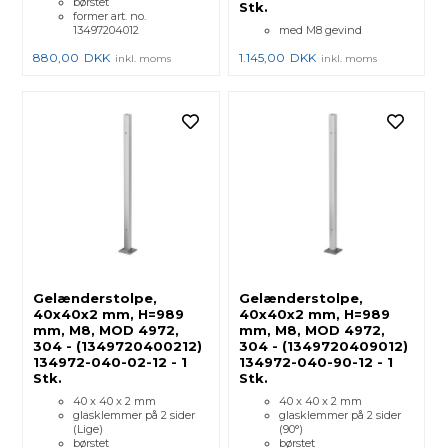
børstet
Stk.
former art. no.
13497204012
med M8 gevind
880,00
DKK
1.145,00
DKK
inkl. moms
inkl. moms
Gelænderstolpe,
Gelænderstolpe,
40x40x2 mm, H=989
40x40x2 mm, H=989
mm, M8, MOD 4972,
mm, M8, MOD 4972,
304 - (1349720400212)
304 - (1349720409012)
134972-040-02-12 - 1
134972-040-90-12 - 1
Stk.
Stk.
40 x 40 x 2 mm
40 x 40 x 2 mm
glasklemmer på 2 sider
glasklemmer på 2 sider
(Lige)
(90°)
børstet
børstet