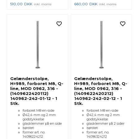
510,00
DKK
660,00
DKK
inkl. moms
inkl. moms
Gelænderstolpe,
Gelænderstolpe,
H=989, forboret M8, Q-
H=989, forboret M8, Q-
line, MOD 0962, 316 -
line, MOD 0962, 316 -
(1409622420112)
(1409622420212)
140962-242-01-12 - 1
140962-242-02-12 - 1
Stk.
Stk.
forboret M8 en-side
forboret M8 en-side
Ø42,4 mm og 2 mm
Ø42,4 mm og 2 mm
godstykkelse
godstykkelse
glasklemmer på en side
glasklemmer på 2 sider
børstet
børstet
former art. no.
former art. no.
14096224212
14096324212