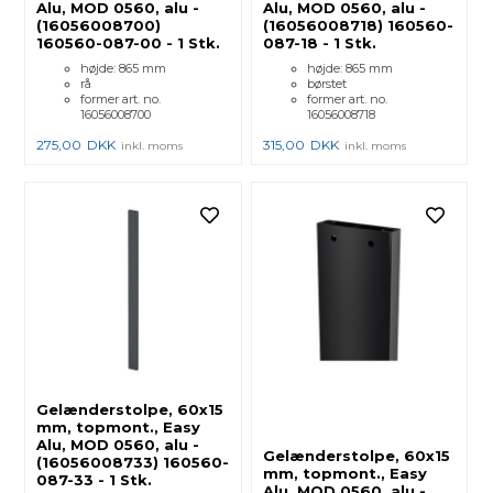
Alu, MOD 0560, alu -
Alu, MOD 0560, alu -
(16056008700)
(16056008718) 160560-
160560-087-00 - 1 Stk.
087-18 - 1 Stk.
højde: 865 mm
højde: 865 mm
rå
børstet
former art. no.
former art. no.
16056008700
16056008718
275,00
DKK
315,00
DKK
inkl. moms
inkl. moms
Gelænderstolpe, 60x15
mm, topmont., Easy
Alu, MOD 0560, alu -
Gelænderstolpe, 60x15
(16056008733) 160560-
mm, topmont., Easy
087-33 - 1 Stk.
Alu, MOD 0560, alu -