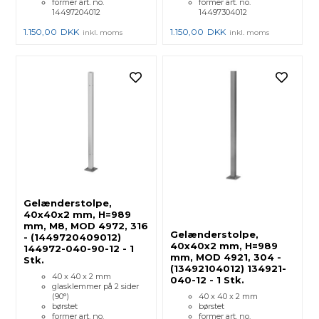
former art. no.
former art. no.
14497204012
14497304012
1.150,00
DKK
1.150,00
DKK
inkl. moms
inkl. moms
Gelænderstolpe,
40x40x2 mm, H=989
mm, M8, MOD 4972, 316
Gelænderstolpe,
- (1449720409012)
40x40x2 mm, H=989
144972-040-90-12 - 1
mm, MOD 4921, 304 -
Stk.
(13492104012) 134921-
40 x 40 x 2 mm
040-12 - 1 Stk.
glasklemmer på 2 sider
(90°)
40 x 40 x 2 mm
børstet
børstet
former art. no.
former art. no.