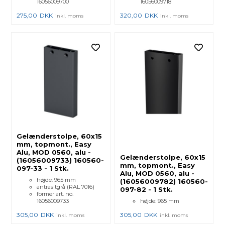
16056009700
16056009718
275,00
DKK
320,00
DKK
inkl. moms
inkl. moms
Gelænderstolpe, 60x15
mm, topmont., Easy
Alu, MOD 0560, alu -
Gelænderstolpe, 60x15
(16056009733) 160560-
mm, topmont., Easy
097-33 - 1 Stk.
Alu, MOD 0560, alu -
højde: 965 mm
(16056009782) 160560-
antrasitgrå (RAL 7016)
097-82 - 1 Stk.
former art. no.
16056009733
højde: 965 mm
305,00
DKK
305,00
DKK
inkl. moms
inkl. moms