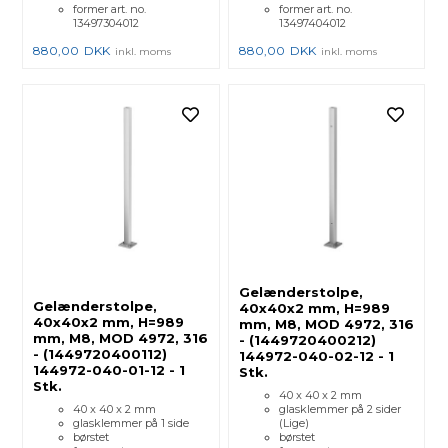
former art. no.
former art. no.
13497304012
13497404012
880,00
DKK
880,00
DKK
inkl. moms
inkl. moms
Gelænderstolpe,
Gelænderstolpe,
40x40x2 mm, H=989
40x40x2 mm, H=989
mm, M8, MOD 4972, 316
mm, M8, MOD 4972, 316
- (1449720400212)
- (1449720400112)
144972-040-02-12 - 1
144972-040-01-12 - 1
Stk.
Stk.
40 x 40 x 2 mm
40 x 40 x 2 mm
glasklemmer på 2 sider
glasklemmer på 1 side
(Lige)
børstet
børstet