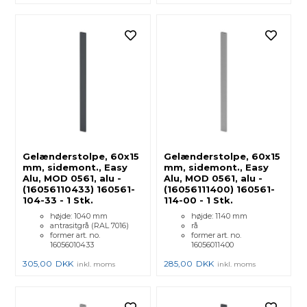
Gelænderstolpe, 60x15
Gelænderstolpe, 60x15
mm, sidemont., Easy
mm, sidemont., Easy
Alu, MOD 0561, alu -
Alu, MOD 0561, alu -
(16056110433) 160561-
(16056111400) 160561-
104-33 - 1 Stk.
114-00 - 1 Stk.
højde: 1040 mm
højde: 1140 mm
antrasitgrå (RAL 7016)
rå
former art. no.
former art. no.
16056010433
16056011400
305,00
DKK
285,00
DKK
inkl. moms
inkl. moms