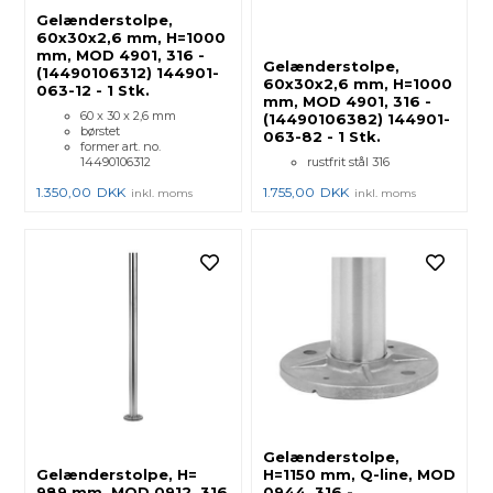
Gelænderstolpe,
60x30x2,6 mm, H=1000
mm, MOD 4901, 316 -
Gelænderstolpe,
(14490106312) 144901-
60x30x2,6 mm, H=1000
063-12 - 1 Stk.
mm, MOD 4901, 316 -
60 x 30 x 2,6 mm
(14490106382) 144901-
børstet
063-82 - 1 Stk.
former art. no.
14490106312
rustfrit stål 316
1.350,00
DKK
1.755,00
DKK
inkl. moms
inkl. moms
Gelænderstolpe,
Gelænderstolpe, H=
H=1150 mm, Q-line, MOD
989 mm, MOD 0912, 316
0944, 316 -