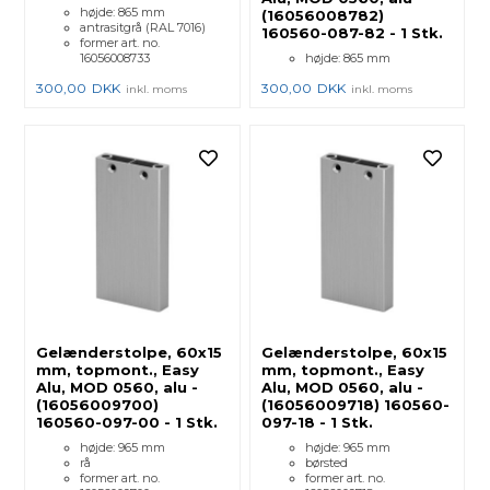
højde: 865 mm
(16056008782)
antrasitgrå (RAL 7016)
160560-087-82 - 1 Stk.
former art. no.
16056008733
højde: 865 mm
300,00
DKK
300,00
DKK
inkl. moms
inkl. moms
Gelænderstolpe, 60x15
Gelænderstolpe, 60x15
mm, topmont., Easy
mm, topmont., Easy
Alu, MOD 0560, alu -
Alu, MOD 0560, alu -
(16056009700)
(16056009718) 160560-
160560-097-00 - 1 Stk.
097-18 - 1 Stk.
højde: 965 mm
højde: 965 mm
rå
børsted
former art. no.
former art. no.