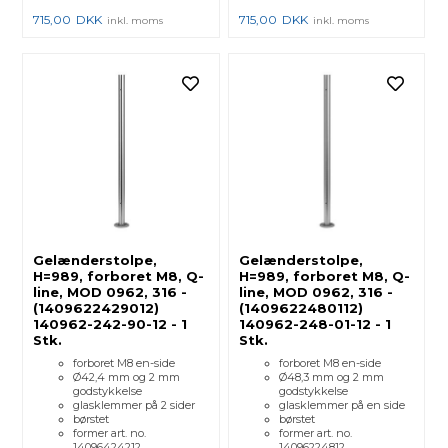
715,00
DKK
715,00
DKK
inkl. moms
inkl. moms
Gelænderstolpe,
Gelænderstolpe,
H=989, forboret M8, Q-
H=989, forboret M8, Q-
line, MOD 0962, 316 -
line, MOD 0962, 316 -
(1409622429012)
(1409622480112)
140962-242-90-12 - 1
140962-248-01-12 - 1
Stk.
Stk.
forboret M8 en-side
forboret M8 en-side
Ø42,4 mm og 2 mm
Ø48,3 mm og 2 mm
godstykkelse
godstykkelse
glasklemmer på 2 sider
glasklemmer på en side
børstet
børstet
former art. no.
former art. no.
14096424212
14096224812