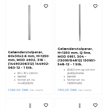
Gelænderstolperør,
Gelænderstolperør,
H=1250 mm, Q-line,
60x30x2.6 mm, H=1250
MOD 0951, 304 -
mm, MOD 4902, 316 -
(13095154812) 130951-
(14490206312) 144902-
548-12 - 1 Stk.
063-12 - 1 Stk.
Ø48,3 mm og 4.6 mm
60 x 30 x 2,6mm
godstykkelse
børstet
børstet
former art. no.
former art. no.
14490206312
13095154812
1.060,00
DKK
1.190,00
DKK
inkl. moms
inkl. moms