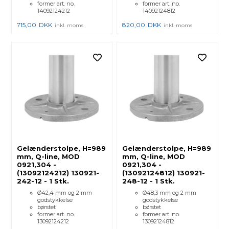
former art. no.
former art. no.
14092124212
14092124812
715,00
DKK
820,00
DKK
inkl. moms
inkl. moms
Gelænderstolpe, H=989
Gelænderstolpe, H=989
mm, Q-line, MOD
mm, Q-line, MOD
0921,304 -
0921,304 -
(13092124212) 130921-
(13092124812) 130921-
242-12 - 1 Stk.
248-12 - 1 Stk.
Ø42,4 mm og 2 mm
Ø48,3 mm og 2 mm
godstykkelse
godstykkelse
børstet
børstet
former art. no.
former art. no.
13092124212
13092124812