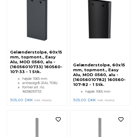
Gelænderstolpe, 60x15
mm, topmont., Easy
Alu, MOD 0560, alu -
Gelænderstolpe, 60x15
(16056010733) 160560-
mm, topmont., Easy
107-33 - 1 Stk.
Alu, MOD 0560, alu -
højde: 1065 mm
(16056010782) 160560-
antrasitgrå (RAL 7016)
107-82 - 1 Stk.
former art. no.
16056010733
højde: 1065 mm
305,00
DKK
305,00
DKK
inkl. moms
inkl. moms