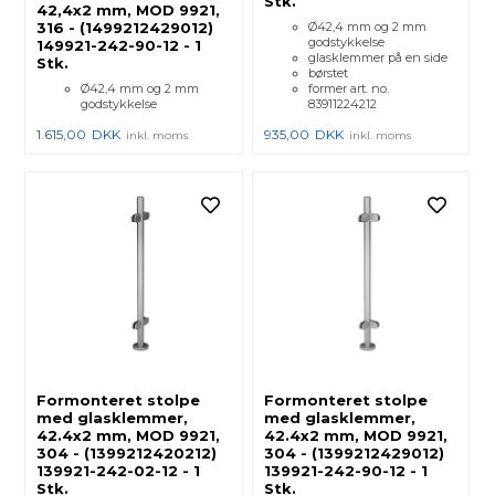
Stk.
42,4x2 mm, MOD 9921,
316 - (1499212429012)
Ø42,4 mm og 2 mm
godstykkelse
149921-242-90-12 - 1
glasklemmer på en side
Stk.
børstet
Ø42,4 mm og 2 mm
former art. no.
godstykkelse
83911224212
1.615,00
DKK
935,00
DKK
inkl. moms
inkl. moms
Formonteret stolpe
Formonteret stolpe
med glasklemmer,
med glasklemmer,
42.4x2 mm, MOD 9921,
42.4x2 mm, MOD 9921,
304 - (1399212420212)
304 - (1399212429012)
139921-242-02-12 - 1
139921-242-90-12 - 1
Stk.
Stk.