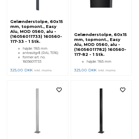
Gelænderstolpe, 60x15
mm, topmont., Easy
Alu, MOD 0560, alu -
Gelænderstolpe, 60x15
(16056011733) 160560-
mm, topmont., Easy
117-33 - 1 Stk.
Alu, MOD 0560, alu -
højde: 1165 mm
(16056011782) 160560-
antrasitgrå (RAL 7016)
117-82 - 1 Stk.
former art. no.
16056011733
højde: 1165 mm
325,00
DKK
325,00
DKK
inkl. moms
inkl. moms