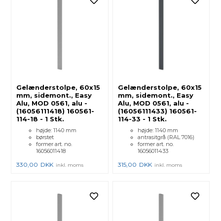
Gelænderstolpe, 60x15
Gelænderstolpe, 60x15
mm, sidemont., Easy
mm, sidemont., Easy
Alu, MOD 0561, alu -
Alu, MOD 0561, alu -
(16056111418) 160561-
(16056111433) 160561-
114-18 - 1 Stk.
114-33 - 1 Stk.
højde: 1140 mm
højde: 1140 mm
børstet
antrasitgrå (RAL 7016)
former art. no.
former art. no.
16056011418
16056011433
330,00
DKK
315,00
DKK
inkl. moms
inkl. moms