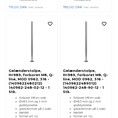
715,00
DKK
785,00
DKK
inkl. moms
inkl. moms
Gelænderstolpe,
Gelænderstolpe,
H=989, forboret M8, Q-
H=989, forboret M8, Q-
line, MOD 0962, 316 -
line, MOD 0962, 316 -
(1409622480212)
(1409622489012)
140962-248-02-12 - 1
140962-248-90-12 - 1
Stk.
Stk.
forboret M8 en-side
forboret M8 en-side
Ø48,3 mm og 2 mm
Ø48,3 mm og 2 mm
godstykkelse
godstykkelse
glasklemmer på 2 sider
glasklemmer på 2 sider
børstet
børstet
former art. no.
former art. no.