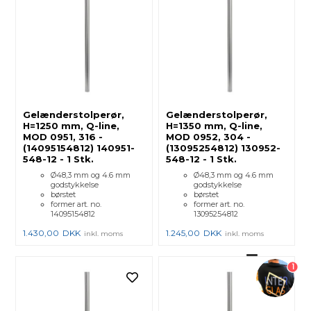
Gelænderstolperør,
Gelænderstolperør,
H=1250 mm, Q-line,
H=1350 mm, Q-line,
MOD 0951, 316 -
MOD 0952, 304 -
(14095154812) 140951-
(13095254812) 130952-
548-12 - 1 Stk.
548-12 - 1 Stk.
Ø48,3 mm og 4.6 mm
Ø48,3 mm og 4.6 mm
godstykkelse
godstykkelse
børstet
børstet
former art. no.
former art. no.
14095154812
13095254812
1.430,00
DKK
1.245,00
DKK
inkl. moms
inkl. moms
1