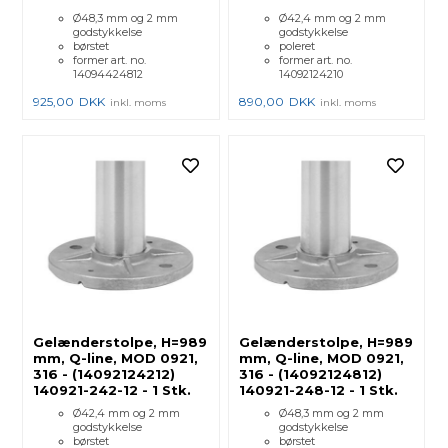
Ø48,3 mm og 2 mm
Ø42,4 mm og 2 mm
godstykkelse
godstykkelse
børstet
poleret
former art. no.
former art. no.
14094424812
14092124210
925,00
DKK
890,00
DKK
inkl. moms
inkl. moms
Gelænderstolpe, H=989
Gelænderstolpe, H=989
mm, Q-line, MOD 0921,
mm, Q-line, MOD 0921,
316 - (14092124212)
316 - (14092124812)
140921-242-12 - 1 Stk.
140921-248-12 - 1 Stk.
Ø42,4 mm og 2 mm
Ø48,3 mm og 2 mm
godstykkelse
godstykkelse
børstet
børstet