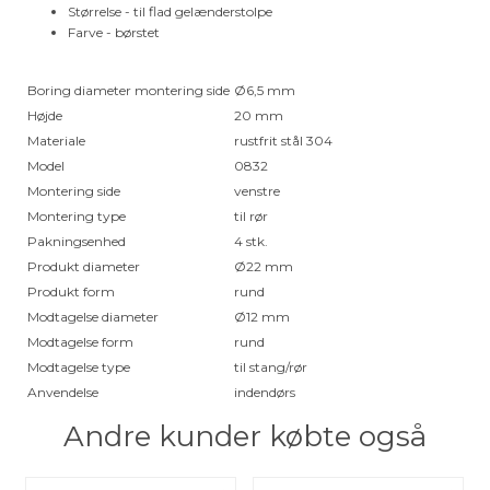
Størrelse - til flad gelænderstolpe
Farve - børstet
Boring diameter montering side
Ø6,5 mm
Højde
20 mm
Materiale
rustfrit stål 304
Model
0832
Montering side
venstre
Montering type
til rør
Pakningsenhed
4 stk.
Produkt diameter
Ø22 mm
Produkt form
rund
Modtagelse diameter
Ø12 mm
Modtagelse form
rund
Modtagelse type
til stang/rør
Anvendelse
indendørs
Andre kunder købte også