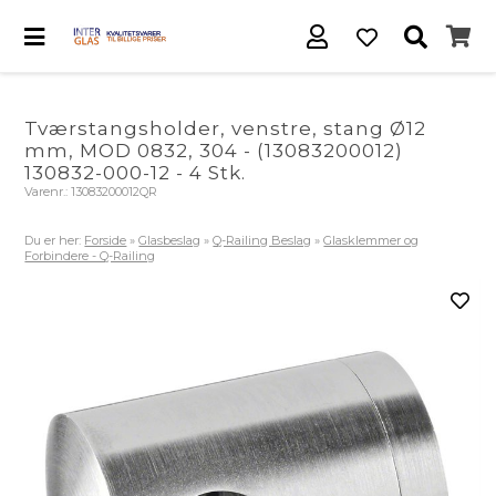
Tværstangsholder, venstre, stang Ø12
mm, MOD 0832, 304 - (13083200012)
130832-000-12 - 4 Stk.
Varenr.:
13083200012QR
Du er her:
Forside
»
Glasbeslag
»
Q-Railing Beslag
»
Glasklemmer og
Forbindere - Q-Railing