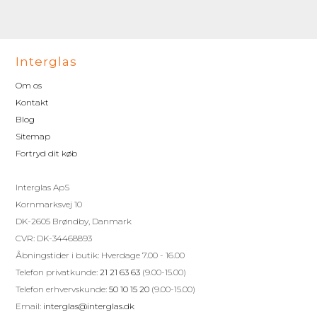
Interglas
Om os
Kontakt
Blog
Sitemap
Fortryd dit køb
Interglas ApS
Kornmarksvej 10
DK-2605 Brøndby, Danmark
CVR: DK-34468893
Åbningstider i butik: Hverdage 7.00 - 16.00
Telefon privatkunde:
21 21 63 63
(9.00-15.00)
Telefon erhvervskunde:
50 10 15 20
(9.00-15.00)
Email:
interglas@interglas.dk