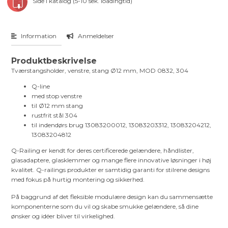
Side i katalog (5-10 sek. loadingtid)
Information
Anmeldelser
Produktbeskrivelse
Tværstangsholder, venstre, stang Ø12 mm, MOD 0832, 304
Q-line
med stop venstre
til Ø12 mm stang
rustfrit stål 304
til indendørs brug 13083200012, 13083203312, 13083204212,
13083204812
Q-Railing er kendt for deres certificerede gelændere, håndlister,
glasadaptere, glasklemmer og mange flere innovative løsninger i høj
kvalitet. Q-railings produkter er samtidig garanti for stilrene designs
med fokus på hurtig montering og sikkerhed.
På baggrund af det fleksible modulære design kan du sammensætte
komponenterne som du vil og skabe smukke gelændere, så dine
ønsker og idéer bliver til virkelighed.