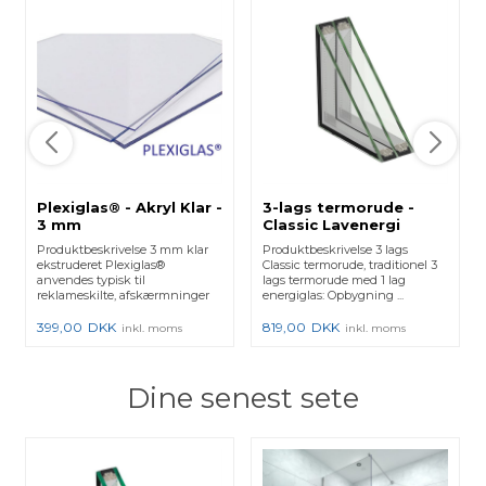
Plexiglas® - Akryl Klar -
3-lags termorude -
3 mm
Classic Lavenergi
Produktbeskrivelse 3 mm klar
Produktbeskrivelse 3 lags
ekstruderet Plexiglas®
Classic termorude, traditionel 3
anvendes typisk til
lags termorude med 1 lag
reklameskilte, afskærmninger
energiglas: Opbygning ...
etc. Ple...
399,00
DKK
819,00
DKK
inkl. moms
inkl. moms
Dine senest sete