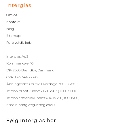
Interglas
Om os
Kontakt
Blog
Sitemap
Fortryd dit køb
Interglas ApS
Kornmarksvej 10
DK-2605 Brøndby, Danmark
CVR: DK-34468893
Åbningstider i butik: Hverdage 7.00 - 16.00
Telefon privatkunde:
21 21 63 63
(9.00-15.00)
Telefon erhvervskunde:
50 10 15 20
(9.00-15.00)
Email:
interglas@interglas.dk
Følg Interglas her