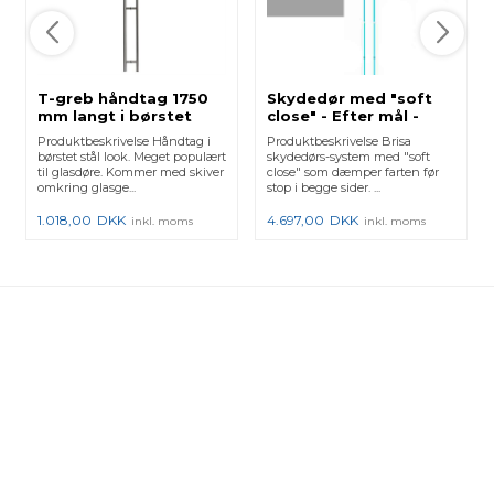
T-greb håndtag 1750
Skydedør med "soft
mm langt i børstet
close" - Efter mål -
stål 304
Loftmontage
Produktbeskrivelse Håndtag i
Produktbeskrivelse Brisa
børstet stål look. Meget populært
skydedørs-system med "soft
til glasdøre. Kommer med skiver
close" som dæmper farten før
omkring glasge...
stop i begge sider. ...
1.018,00
DKK
4.697,00
DKK
inkl. moms
inkl. moms