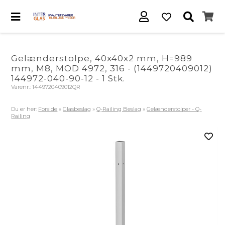
Gelænderstolpe, 40x40x2 mm, H=989
mm, M8, MOD 4972, 316 - (1449720409012)
144972-040-90-12 - 1 Stk.
Varenr.:
1449720409012QR
Du er her:
Forside
»
Glasbeslag
»
Q-Railing Beslag
»
Gelænderstolper - Q-
Railing