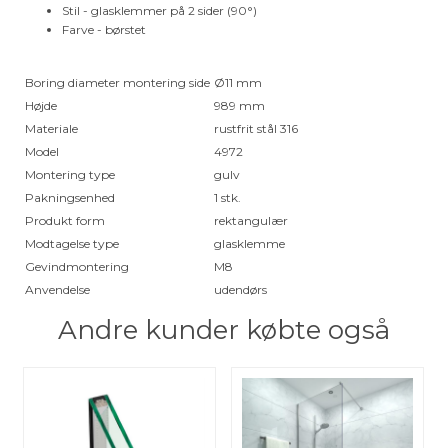
Stil - glasklemmer på 2 sider (90°)
Farve - børstet
Boring diameter montering side
Ø11 mm
Højde
989 mm
Materiale
rustfrit stål 316
Model
4972
Montering type
gulv
Pakningsenhed
1 stk.
Produkt form
rektangulær
Modtagelse type
glasklemme
Gevindmontering
M8
Anvendelse
udendørs
Andre kunder købte også