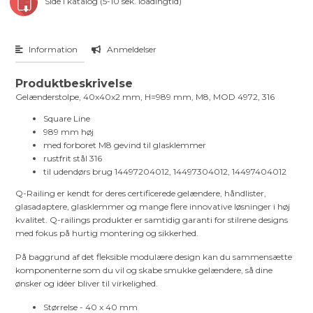
Side i katalog (5-10 sek. loadingtid)
Information
Anmeldelser
Produktbeskrivelse
Gelænderstolpe, 40x40x2 mm, H=989 mm, M8, MOD 4972, 316
Square Line
989 mm høj
med forboret M8 gevind til glasklemmer
rustfrit stål 316
til udendørs brug 14497204012, 14497304012, 14497404012
Q-Railing er kendt for deres certificerede gelændere, håndlister,
glasadaptere, glasklemmer og mange flere innovative løsninger i høj
kvalitet. Q-railings produkter er samtidig garanti for stilrene designs
med fokus på hurtig montering og sikkerhed.
På baggrund af det fleksible modulære design kan du sammensætte
komponenterne som du vil og skabe smukke gelændere, så dine
ønsker og idéer bliver til virkelighed.
Størrelse - 40 x 40 mm