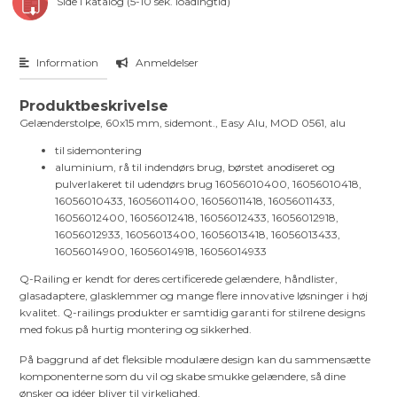
Side i katalog (5-10 sek. loadingtid)
Information
Anmeldelser
Produktbeskrivelse
Gelænderstolpe, 60x15 mm, sidemont., Easy Alu, MOD 0561, alu
til sidemontering
aluminium, rå til indendørs brug, børstet anodiseret og
pulverlakeret til udendørs brug 16056010400, 16056010418,
16056010433, 16056011400, 16056011418, 16056011433,
16056012400, 16056012418, 16056012433, 16056012918,
16056012933, 16056013400, 16056013418, 16056013433,
16056014900, 16056014918, 16056014933
Q-Railing er kendt for deres certificerede gelændere, håndlister,
glasadaptere, glasklemmer og mange flere innovative løsninger i høj
kvalitet. Q-railings produkter er samtidig garanti for stilrene designs
med fokus på hurtig montering og sikkerhed.
På baggrund af det fleksible modulære design kan du sammensætte
komponenterne som du vil og skabe smukke gelændere, så dine
ønsker og idéer bliver til virkelighed.