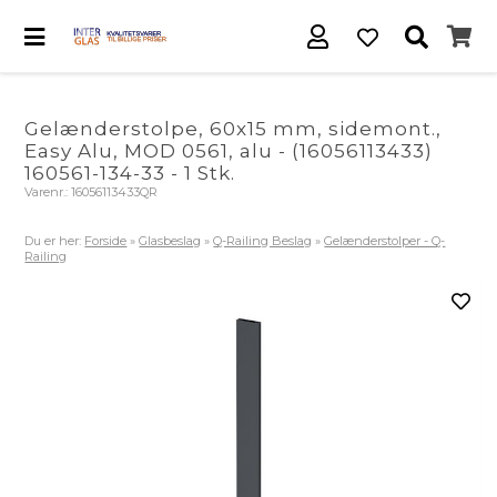
Gelænderstolpe, 60x15 mm, sidemont.,
Easy Alu, MOD 0561, alu - (16056113433)
160561-134-33 - 1 Stk.
Varenr.:
16056113433QR
Du er her:
Forside
»
Glasbeslag
»
Q-Railing Beslag
»
Gelænderstolper - Q-
Railing