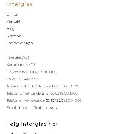
Interglas
Om os
Kontakt
Blog
Sitemap
Fortryd dit køb
Interglas ApS
Kornmarksvej 10
DK-2605 Brøndby, Danmark
CVR: DK-34468893
Åbningstider i butik: Hverdage 7.00 - 16.00
Telefon privatkunde:
21 21 63 63
(9.00-15.00)
Telefon erhvervskunde:
50 10 15 20
(9.00-15.00)
Email:
interglas@interglas.dk
Følg Interglas her