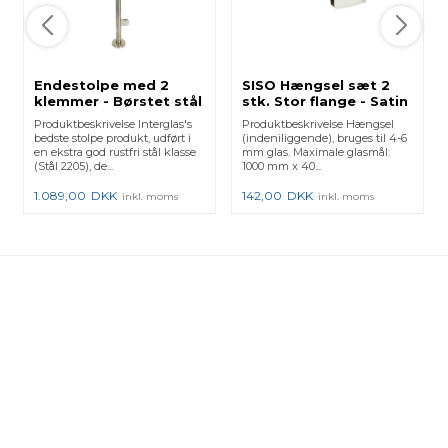
Endestolpe med 2
SISO Hængsel sæt 2
klemmer - Børstet stål
stk. Stor flange - Satin
- Rækværk med
Produktbeskrivelse Interglas's
Produktbeskrivelse Hængsel
håndliste
bedste stolpe produkt, udført i
(indeniliggende), bruges til 4-6
en ekstra god rustfri stål klasse
mm glas. Maximale glasmål:
(Stål 2205), de...
1000 mm x 40...
1.089,00
DKK
142,00
DKK
inkl. moms
inkl. moms