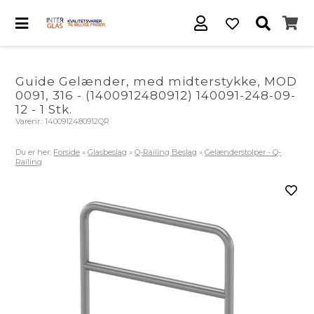
Guide Gelænder, med midterstykke, MOD
0091, 316 - (1400912480912) 140091-248-09-
12 - 1 Stk.
Varenr.:
1400912480912QR
Du er her:
Forside
»
Glasbeslag
»
Q-Railing Beslag
»
Gelænderstolper - Q-
Railing