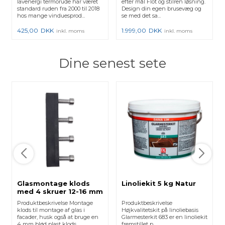
lavenergi termorude har været
efter mål Flot og stilren løsning.
standard ruden fra 2000 til 2018
Design din egen brusevæg og
hos mange vinduesprod...
se med det sa...
425,00
DKK
1.999,00
DKK
inkl. moms
inkl. moms
Dine senest sete
Glasmontage klods
Linoliekit 5 kg Natur
med 4 skruer 12-16 mm
glas
Produktbeskrivelse Montage
Produktbeskrivelse
klods til montage af glas i
Højkvalitetskit på linoliebasis
facader, husk også at bruge en
Glarmesterkit 683 er en linoliekit
4 mm blød plast klods.
fremstillet p...