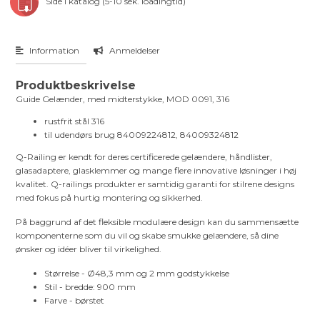
Side i katalog (5-10 sek. loadingtid)
Information
Anmeldelser
Produktbeskrivelse
Guide Gelænder, med midterstykke, MOD 0091, 316
rustfrit stål 316
til udendørs brug 84009224812, 84009324812
Q-Railing er kendt for deres certificerede gelændere, håndlister,
glasadaptere, glasklemmer og mange flere innovative løsninger i høj
kvalitet. Q-railings produkter er samtidig garanti for stilrene designs
med fokus på hurtig montering og sikkerhed.
På baggrund af det fleksible modulære design kan du sammensætte
komponenterne som du vil og skabe smukke gelændere, så dine
ønsker og idéer bliver til virkelighed.
Størrelse - Ø48,3 mm og 2 mm godstykkelse
Stil - bredde: 900 mm
Farve - børstet