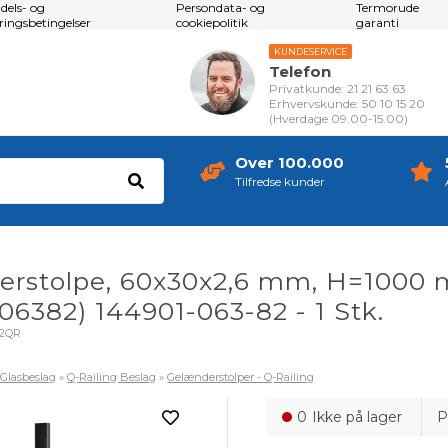
dels- og
Persondata- og
Termorude
eringsbetingelser
cookiepolitik
garanti
KUNDESERVICE
Telefon
Privatkunde: 21 21 63 63
Erhvervskunde: 50 10 15 20
(Hverdage 09.00-15.00)
Over 100.000
Tilfredse kunder
rstolpe, 60x30x2,6 mm, H=1000 
06382) 144901-063-82 - 1 Stk.
82QR
»
Glasbeslag
»
Q-Railing Beslag
»
Gelænderstolper - Q-Railing
0
Ikke på lager
P