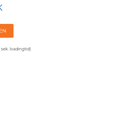
K
 sek. loadingtid)