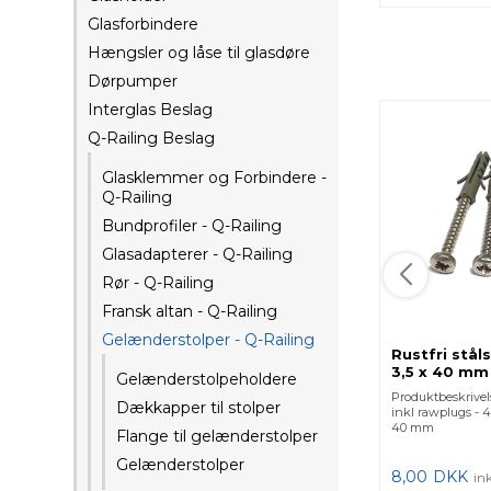
Glasforbindere
Hængsler og låse til glasdøre
Dørpumper
Interglas Beslag
Q-Railing Beslag
Glasklemmer og Forbindere -
Q-Railing
Bundprofiler - Q-Railing
Glasadapterer - Q-Railing
Rør - Q-Railing
Fransk altan - Q-Railing
Gelænderstolper - Q-Railing
Rustfri stål
3,5 x 40 mm
Gelænderstolpeholdere
Produktbeskrivels
Dækkapper til stolper
inkl rawplugs - 4
40 mm
Flange til gelænderstolper
Gelænderstolper
8,00
DKK
in