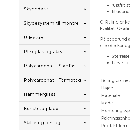
rustfrit s
Skydedøre
til uden
Q-Railing er k
Skydesystem til montre
kvalitet. Q-ra
Udestue
På baggrund a
dine ønsker og 
Plexiglas og akryl
Størrels
Farve - b
Polycarbonat - Slagfast
Polycarbonat - Termotag
Boring diamet
Højde
Hammerglass
Materiale
Model
Kunststofplader
Montering ty
Pakningsenh
Skilte og beslag
Produkt form