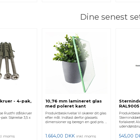
Dine senest se
skruer - 4-pak,
10,76 mm lamineret glas
Sternind
med poleret kant
RAL9005
e Rustfri stålskruer
Produktbeskrivelse Vi skærer dit glas
Produktbesk
-pak Størrelse 3,5 x
efter mål. Indtast derfor glassets
Sterninddæ
dimensioner og beregn en god pris. ...
forlakeret A
udendørsbru
1.664,00
DKK
545,00
D
kl. moms
inkl. moms