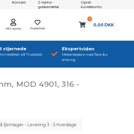
Kontakt
2-faktor-
Opret
godkendelse
kundekonto
0
0,00
DKK
Huskeliste
Min konto
5 stjernede
Ekspertviden
Anmeldelser på Trustpilot
Medarbejdere med flere års
erfaring
mm, MOD 4901, 316 -
å fjernlager - Levering 3 - 5 hverdage