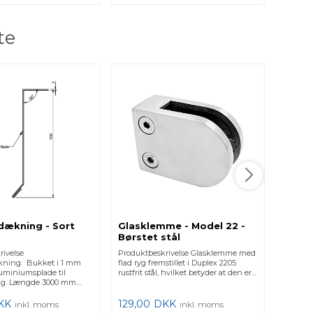
te
Gummi
glas
Produkt
gummiin
glaskle
montage 
7,00
dækning - Sort
Glasklemme - Model 22 -
Børstet stål
rivelse
Produktbeskrivelse Glasklemme med
kning. Bukket i 1 mm
flad ryg fremstillet i Duplex 2205
luminiumsplade til
rustfrit stål, hvilket betyder at den er...
g. Længde 3000 mm....
KK
129,00
DKK
inkl. moms
inkl. moms