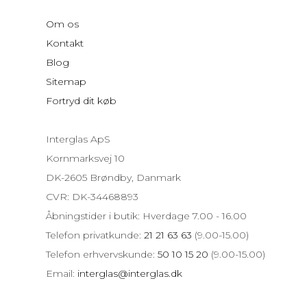
Om os
Kontakt
Blog
Sitemap
Fortryd dit køb
Interglas ApS
Kornmarksvej 10
DK-2605 Brøndby, Danmark
CVR: DK-34468893
Åbningstider i butik: Hverdage 7.00 - 16.00
Telefon privatkunde:
21 21 63 63
(9.00-15.00)
Telefon erhvervskunde:
50 10 15 20
(9.00-15.00)
Email:
interglas@interglas.dk