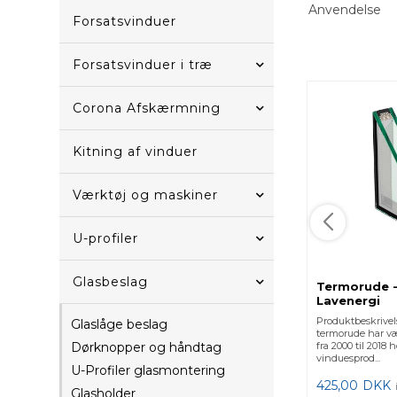
Anvendelse
Forsatsvinduer
Forsatsvinduer i træ
Corona Afskærmning
Kitning af vinduer
Værktøj og maskiner
U-profiler
Glasbeslag
Termorude -
Lavenergi
Produktbeskrivel
Glaslåge beslag
termorude har v
Dørknopper og håndtag
fra 2000 til 2018
vinduesprod...
U-Profiler glasmontering
425,00
DKK
Glasholder