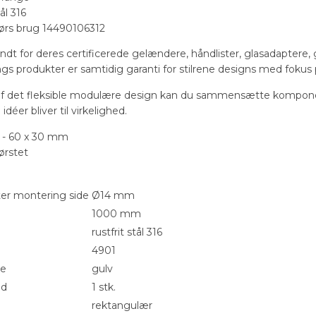
tål 316
dørs brug 14490106312
endt for deres certificerede gelændere, håndlister, glasadaptere
ilings produkter er samtidig garanti for stilrene designs med foku
f det fleksible modulære design kan du sammensætte kompone
idéer bliver til virkelighed.
e - 60 x 30 mm
ørstet
er montering side
Ø14 mm
1000 mm
rustfrit stål 316
4901
pe
gulv
ed
1 stk.
rektangulær