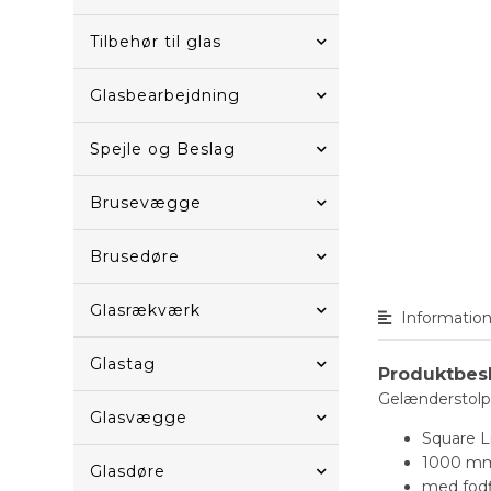
Tilbehør til glas
Glasbearbejdning
Spejle og Beslag
Brusevægge
Brusedøre
Glasrækværk
Informatio
Glastag
Produktbes
Gelænderstol
Glasvægge
Square L
1000 mm
Glasdøre
med fod