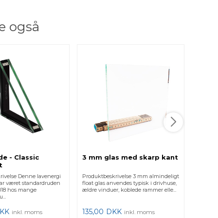
e også
e - Classic
3 mm glas med skarp kant
2 lag
t
Retvi
rivelse Denne lavenergi
Produktbeskrivelse 3 mm almindeligt
Produkt
ar været standardruden
float glas anvendes typisk i drivhuse,
Firkant.
 2018 hos mange
ældre vinduer, koblede rammer elle...
vigtigt,
...
for at få 
KK
135,00
DKK
425,0
inkl. moms
inkl. moms