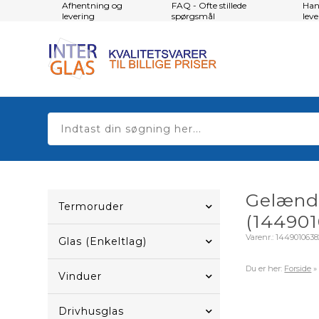
Afhentning og
FAQ - Ofte stillede
Han
levering
spørgsmål
lev
Gelænde
Termoruder
(144901
Varenr.:
144901063
Glas (Enkeltlag)
Du er her:
Forside
Vinduer
Drivhusglas