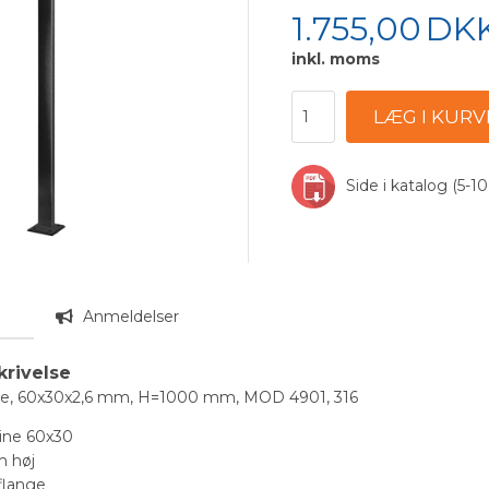
1.755,00
DK
inkl. moms
Side i katalog (5-10
n
Anmeldelser
krivelse
pe, 60x30x2,6 mm, H=1000 mm, MOD 4901, 316
ine 60x30
 høj
flange