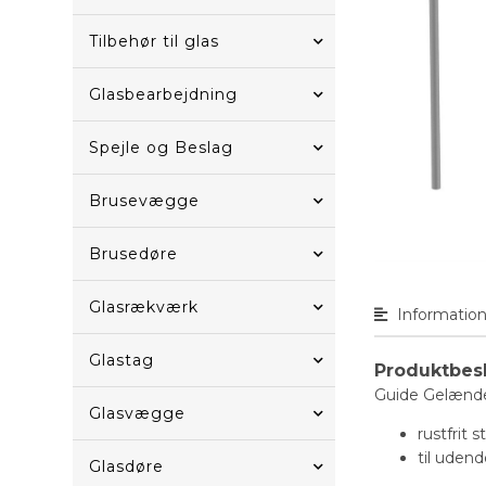
Tilbehør til glas
Glasbearbejdning
Spejle og Beslag
Brusevægge
Brusedøre
Glasrækværk
Informatio
Glastag
Produktbes
Guide Gelænd
Glasvægge
rustfrit s
til uden
Glasdøre