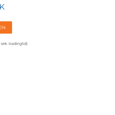
K
 sek. loadingtid)