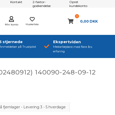
Kontakt
2-faktor-
Opret
godkendelse
kundekonto
0
0,00
DKK
Huskeliste
Min konto
5 stjernede
Ekspertviden
Anmeldelser på Trustpilot
Medarbejdere med flere års
erfaring
02480912) 140090-248-09-12
å fjernlager - Levering 3 - 5 hverdage