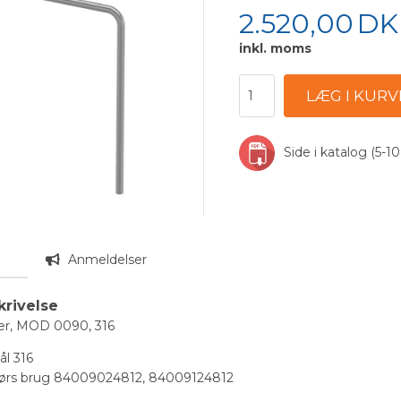
2.520,00
DK
inkl. moms
Side i katalog (5-10
n
Anmeldelser
krivelse
er, MOD 0090, 316
tål 316
dørs brug 84009024812, 84009124812