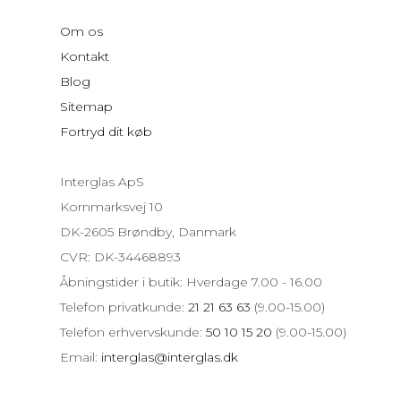
Om os
Kontakt
Blog
Sitemap
Fortryd dit køb
Interglas ApS
Kornmarksvej 10
DK-2605 Brøndby, Danmark
CVR: DK-34468893
Åbningstider i butik: Hverdage 7.00 - 16.00
Telefon privatkunde:
21 21 63 63
(9.00-15.00)
Telefon erhvervskunde:
50 10 15 20
(9.00-15.00)
Email:
interglas@interglas.dk