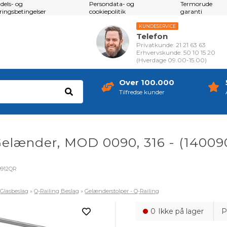
dels- og
Persondata- og
Termorude
eringsbetingelser
cookiepolitik
garanti
KUNDESERVICE
Telefon
Privatkunde: 21 21 63 63
Erhvervskunde: 50 10 15 20
(Hverdage 09.00-15.00)
Over 100.000
Tilfredse kunder
elænder, MOD 0090, 316 - (14009
0912QR
»
Glasbeslag
»
Q-Railing Beslag
»
Gelænderstolper - Q-Railing
0
Ikke på lager
P