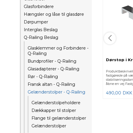
Glasforbindere
Hængsler og låse til glasdøre
Dørpumper
Interglas Beslag
Q-Railing Beslag
Glasklemmer og Forbindere -
Q-Railing
Dørstop i 
Bundprofiler - Q-Railing
Glasadapterer - Q-Railing
Produktbeskrivels
fastgøresle på væ
Rør - Q-Railing
stabiliseringsst
åbne en vej Fastg.
Fransk altan - Q-Railing
Gelænderstolper - Q-Railing
490,00
DKK
Gelænderstolpeholdere
Dækkapper til stolper
Flange til gelænderstolper
Gelænderstolper