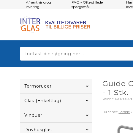
Afhentning og
FAQ - Ofte stillede
Han
levering
spørgsmål
lev
Guide G
Termoruder
- 1 Stk.
Varenr.:
140090248
Glas (Enkeltlag)
Du er her:
Forside
Vinduer
Drivhusglas