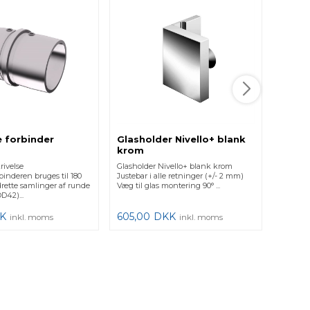
U prof
- 366
Produktb
Krom til
alumin
overflad
443,0
e forbinder
Glasholder Nivello+ blank
krom
rivelse
Glasholder Nivello+ blank krom
binderen bruges til 180
Justebar i alle retninger (+/- 2 mm)
rette samlinger af runde
Væg til glas montering 90° ...
D42)...
K
605,00
DKK
inkl. moms
inkl. moms