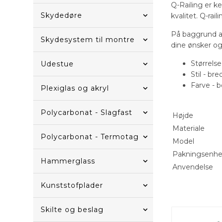
Q-Railing er k
Skydedøre
kvalitet. Q-ra
På baggrund a
Skydesystem til montre
dine ønsker og 
Størrels
Udestue
Stil - b
Farve - b
Plexiglas og akryl
Polycarbonat - Slagfast
Højde
Materiale
Polycarbonat - Termotag
Model
Pakningsenh
Hammerglass
Anvendelse
Kunststofplader
Skilte og beslag