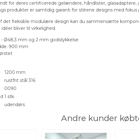
endt for deres certificerede gelændere, håndlister, glasadaptere
ilings produkter er samtidig garanti for stilrene designs med foku
f det fleksible modulære design kan du sammensætte kompone
idéer bliver til virkelighed.
e - Ø48,3 mm og 2 mm godstykkelse
redde: 900 mm
ørstet
1200 mm
rustfrit stål 316
0090
ed
1 stk.
udendørs
Andre kunder købt