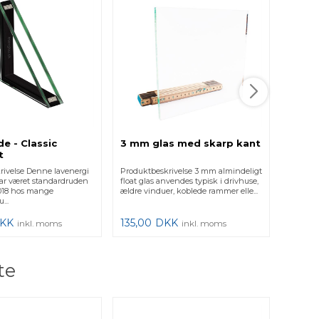
e - Classic
3 mm glas med skarp kant
2 lag
t
Retvi
rivelse Denne lavenergi
Produktbeskrivelse 3 mm almindeligt
Produkt
ar været standardruden
float glas anvendes typisk i drivhuse,
Firkant.
 2018 hos mange
ældre vinduer, koblede rammer elle...
vigtigt,
...
for at få 
KK
135,00
DKK
425,0
inkl. moms
inkl. moms
te