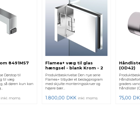
Krom 8491MS7
Flamea+ væg til glas
Håndlist
hængsel - blank Krom - 2
(OD42)
flanger - 2 stk.
e Dørstop til
Produktbeskrivelse Den nye serie
Produktbesk
g til væg
Flamea+ tilbyder et beslagprogram
Håndlistefor
ang, så døren kun kan
med skjulte monteringsskruer og
graders vand
..
højere bær...
håndlister (O
1.800,00
DKK
75,00
DK
inkl. moms
inkl. moms