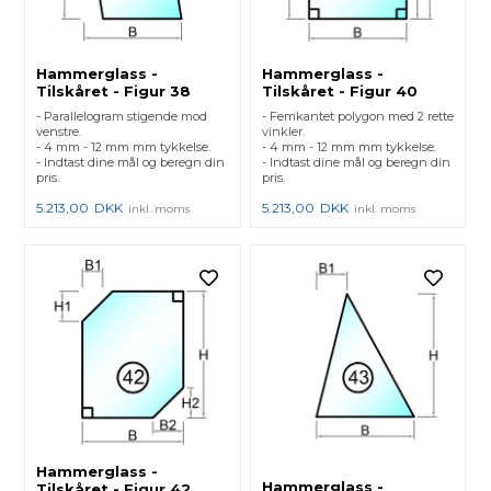
Hammerglass -
Hammerglass -
Tilskåret - Figur 38
Tilskåret - Figur 40
- Parallelogram stigende mod
- Femkantet polygon med 2 rette
venstre.
vinkler.
- 4 mm - 12 mm mm tykkelse.
- 4 mm - 12 mm mm tykkelse.
- Indtast dine mål og beregn din
- Indtast dine mål og beregn din
pris.
pris.
5.213,00
DKK
5.213,00
DKK
inkl. moms
inkl. moms
Hammerglass -
Hammerglass -
Tilskåret - Figur 42