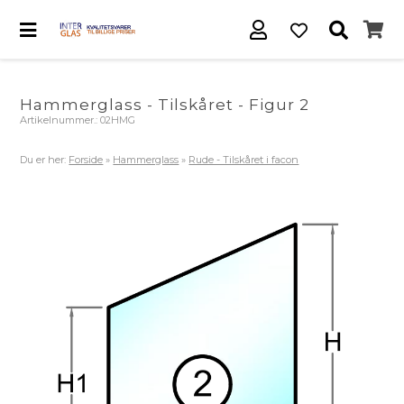
Hammerglass - Tilskåret - Figur 2
Artikelnummer.:
02HMG
Du er her:
Forside
»
Hammerglass
»
Rude - Tilskåret i facon