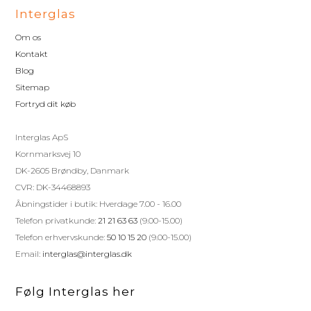
Interglas
Om os
Kontakt
Blog
Sitemap
Fortryd dit køb
Interglas ApS
Kornmarksvej 10
DK-2605 Brøndby, Danmark
CVR: DK-34468893
Åbningstider i butik: Hverdage 7.00 - 16.00
Telefon privatkunde:
21 21 63 63
(9.00-15.00)
Telefon erhvervskunde:
50 10 15 20
(9.00-15.00)
Email:
interglas@interglas.dk
Følg Interglas her