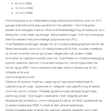
8 mm P8B.
10 mm P8B.
12 mm P8B.
Hammerglass er en aldersbestandig polykarbonatskive, som er 300
gange stærkere end glas og ekstrem brudsikker. Hammerglass-
pladerne er belagte med en hård overfladebelægning af kiseloxid, som
beskytter mod ridser og slitage. Ved projekteringen må Hammerglass
ikke forveksles med almindeligt polykarbonat (PC).
Overfladebehandlingen sørger for en modstandsdygtighed overfor de
fleste kemikalier samt en UV-beskyttelse på 99,96%, hvilket medfører,
at skiven hverken bliver grumset, bleget eller på anden måde
forandrer sin optiske kvalitet over tid. Overfladen er modstandsdygtig
overfor acetone, benzin, mineralsk terpentin, rensningsmidler for
farver og graffiti. Hammerglass bidrager ikke til spredning af ild i
tilfælde af brand.
Hammerglass Enkel:
Dette er et system med lav vægt og en høj sikkerhedsklasse til
udskiftning af ruder. Systemet er velegnet ved udskiftning af ældre
rammer samt vinduer i fredede og bevaringsværdige bygninger,
slotte og kirker. Montagen indebærer intet indgreb på den
eksisterende arkitektur. Hammerglass Enkel er af SBSC godkendt op
til sikkerhedsklasse P8B, hvilket er den sikkerhedsklasse,
forsikringsselskaber kræver for særligt udsatte objekter som f.eks.