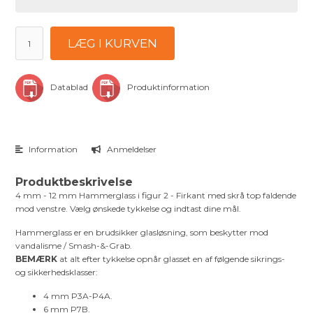
LÆG I KURVEN
Datablad
Produktinformation
Information
Anmeldelser
Produktbeskrivelse
4 mm - 12 mm Hammerglass i figur 2 - Firkant med skrå top faldende
mod venstre. Vælg ønskede tykkelse og indtast dine mål.
Hammerglass er en brudsikker glasløsning, som beskytter mod
vandalisme / Smash-&-Grab.
BEMÆRK
at alt efter tykkelse opnår glasset en af følgende sikrings-
og sikkerhedsklasser:
4 mm P3A-P4A.
6 mm P7B.