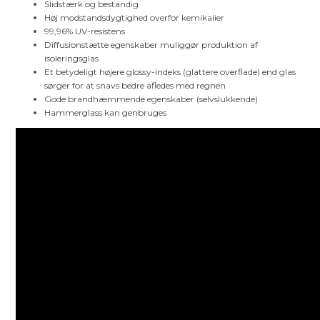
Slidstærk og bestandig
Høj modstandsdygtighed overfor kemikalier
99,96% UV-resistens
Diffusionstætte egenskaber muliggør produktion af
isoleringsglas
Et betydeligt højere glossy-indeks (glattere overflade) end glas
sørger for at snavs bedre afledes med regnen
Gode brandhæmmende egenskaber (selvslukkende)
Hammerglass kan genbruges