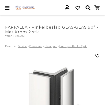
FARFALLA - Vinkelbeslag GLAS-GLAS 90° -
Mat Krom 2 stk.
Varenr.:
8109ZN1
Du er her:
Forside
»
Brusedøre
»
Hængsler
»
Hængsler Pauli - Tysk