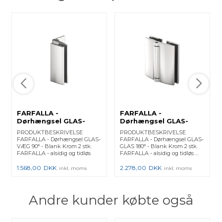
FARFALLA -
FARFALLA -
Dørhængsel GLAS-
Dørhængsel GLAS-
VÆG 90° - Blank Krom
GLAS 180° - Blank
PRODUKTBESKRIVELSE
PRODUKTBESKRIVELSE
2 stk.
Krom 2 stk.
FARFALLA - Dørhængsel GLAS-
FARFALLA - Dørhængsel GLAS-
VÆG 90° - Blank Krom 2 stk.
GLAS 180° - Blank Krom 2 stk.
FARFALLA - alsidig og tidløs
FARFALLA - alsidig og tidløs ...
De...
1.568,00
DKK
2.278,00
DKK
inkl. moms
inkl. moms
Andre kunder købte også