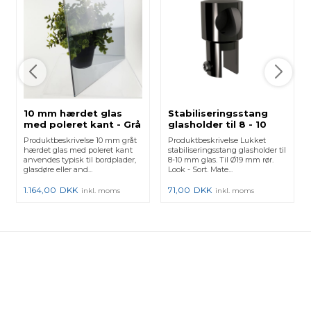
10 mm hærdet glas
Stabiliseringsstang
med poleret kant - Grå
glasholder til 8 - 10
mm glas - Sort
Produktbeskrivelse 10 mm gråt
Produktbeskrivelse Lukket
hærdet glas med poleret kant
stabiliseringsstang glasholder til
anvendes typisk til bordplader,
8-10 mm glas. Til Ø19 mm rør.
glasdøre eller and...
Look - Sort. Mate...
1.164,00
DKK
71,00
DKK
inkl. moms
inkl. moms