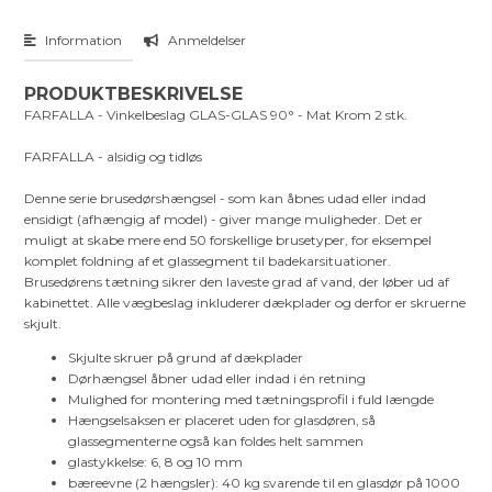
Information
Anmeldelser
PRODUKTBESKRIVELSE
FARFALLA - Vinkelbeslag GLAS-GLAS 90° - Mat Krom 2 stk.
FARFALLA - alsidig og tidløs
Denne serie brusedørshængsel - som kan åbnes udad eller indad
ensidigt (afhængig af model) - giver mange muligheder. Det er
muligt at skabe mere end 50 forskellige brusetyper, for eksempel
komplet foldning af et glassegment til badekarsituationer.
Brusedørens tætning sikrer den laveste grad af vand, der løber ud af
kabinettet. Alle vægbeslag inkluderer dækplader og derfor er skruerne
skjult.
Skjulte skruer på grund af dækplader
Dørhængsel åbner udad eller indad i én retning
Mulighed for montering med tætningsprofil i fuld længde
Hængselsaksen er placeret uden for glasdøren, så
glassegmenterne også kan foldes helt sammen
glastykkelse: 6, 8 og 10 mm
bæreevne (2 hængsler): 40 kg svarende til en glasdør på 1000