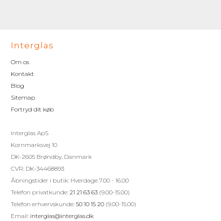
Interglas
Om os
Kontakt
Blog
Sitemap
Fortryd dit køb
Interglas ApS
Kornmarksvej 10
DK-2605 Brøndby, Danmark
CVR: DK-34468893
Åbningstider i butik: Hverdage 7.00 - 16.00
Telefon privatkunde:
21 21 63 63
(9.00-15.00)
Telefon erhvervskunde:
50 10 15 20
(9.00-15.00)
Email:
interglas@interglas.dk