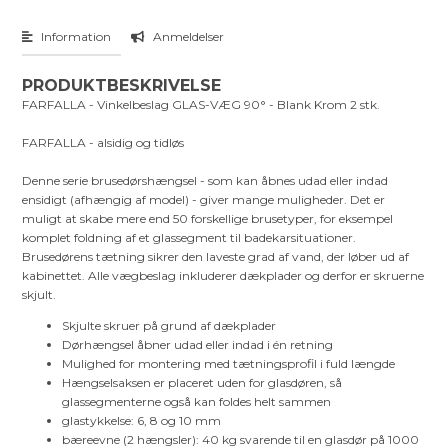
Information
Anmeldelser
PRODUKTBESKRIVELSE
FARFALLA - Vinkelbeslag GLAS-VÆG 90° - Blank Krom 2 stk.
FARFALLA - alsidig og tidløs
Denne serie brusedørshængsel - som kan åbnes udad eller indad
ensidigt (afhængig af model) - giver mange muligheder. Det er
muligt at skabe mere end 50 forskellige brusetyper, for eksempel
komplet foldning af et glassegment til badekarsituationer.
Brusedørens tætning sikrer den laveste grad af vand, der løber ud af
kabinettet. Alle vægbeslag inkluderer dækplader og derfor er skruerne
skjult.
Skjulte skruer på grund af dækplader
Dørhængsel åbner udad eller indad i én retning
Mulighed for montering med tætningsprofil i fuld længde
Hængselsaksen er placeret uden for glasdøren, så
glassegmenterne også kan foldes helt sammen
glastykkelse: 6, 8 og 10 mm
bæreevne (2 hængsler): 40 kg svarende til en glasdør på 1000