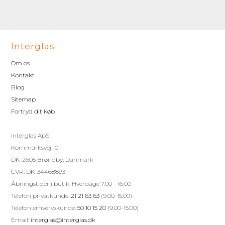
Interglas
Om os
Kontakt
Blog
Sitemap
Fortryd dit køb
Interglas ApS
Kornmarksvej 10
DK-2605 Brøndby, Danmark
CVR: DK-34468893
Åbningstider i butik: Hverdage 7.00 - 16.00
Telefon privatkunde:
21 21 63 63
(9.00-15.00)
Telefon erhvervskunde:
50 10 15 20
(9.00-15.00)
Email:
interglas@interglas.dk