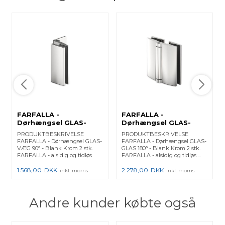
FARFALLA -
FARFALLA -
Dørhængsel GLAS-
Dørhængsel GLAS-
VÆG 90° - Blank Krom
GLAS 180° - Blank
PRODUKTBESKRIVELSE
PRODUKTBESKRIVELSE
2 stk.
Krom 2 stk.
FARFALLA - Dørhængsel GLAS-
FARFALLA - Dørhængsel GLAS-
VÆG 90° - Blank Krom 2 stk.
GLAS 180° - Blank Krom 2 stk.
FARFALLA - alsidig og tidløs
FARFALLA - alsidig og tidløs ...
De...
1.568,00
DKK
2.278,00
DKK
inkl. moms
inkl. moms
Andre kunder købte også