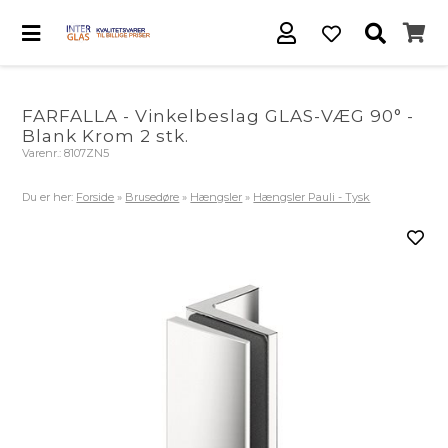
FARFALLA - Vinkelbeslag GLAS-VÆG 90° -
Blank Krom 2 stk.
Varenr.:
8107ZN5
Du er her:
Forside
»
Brusedøre
»
Hængsler
»
Hængsler Pauli - Tysk