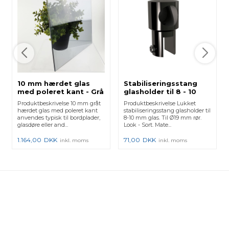
10 mm hærdet glas
Stabiliseringsstang
med poleret kant - Grå
glasholder til 8 - 10
mm glas - Sort
Produktbeskrivelse 10 mm gråt
Produktbeskrivelse Lukket
hærdet glas med poleret kant
stabiliseringsstang glasholder til
anvendes typisk til bordplader,
8-10 mm glas. Til Ø19 mm rør.
glasdøre eller and...
Look - Sort. Mate...
1.164,00
DKK
71,00
DKK
inkl. moms
inkl. moms