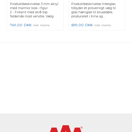
Messing - 1 stk.
Produktbeskrivelse 3 mm akryl
Produktbeskrivelse Interglas
med marmor look i figur
tilbyder et prisvenligt væg til
2 - Firkant med skrå top
glas hængsel til brusedøre,
faldende mod venstre. Vælg
produceret i Kina og...
øns...
749,00
DKK
699,00
DKK
inkl. moms
inkl. moms