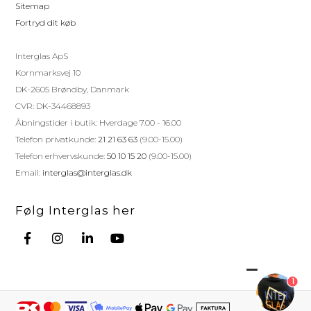
Sitemap
Fortryd dit køb
Interglas ApS
Kornmarksvej 10
DK-2605 Brøndby, Danmark
CVR: DK-34468893
Åbningstider i butik: Hverdage 7.00 - 16.00
Telefon privatkunde:
21 21 63 63
(9.00-15.00)
Telefon erhvervskunde:
50 10 15 20
(9.00-15.00)
Email:
interglas@interglas.dk
Følg Interglas her
1