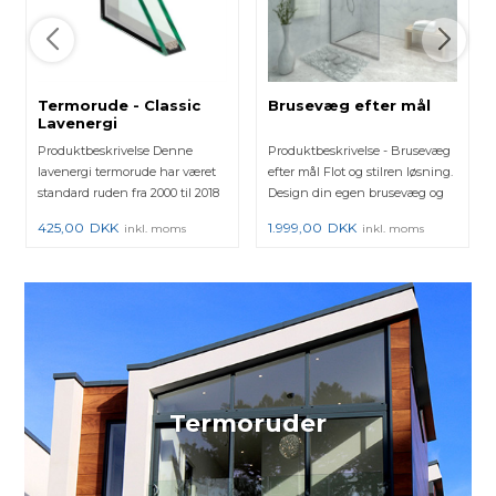
Termorude - Classic
Brusevæg efter mål
Lavenergi
Produktbeskrivelse Denne
Produktbeskrivelse - Brusevæg
lavenergi termorude har været
efter mål Flot og stilren løsning.
standard ruden fra 2000 til 2018
Design din egen brusevæg og
hos mange vinduesprod...
se med det sa...
425,00
DKK
1.999,00
DKK
inkl. moms
inkl. moms
Termoruder