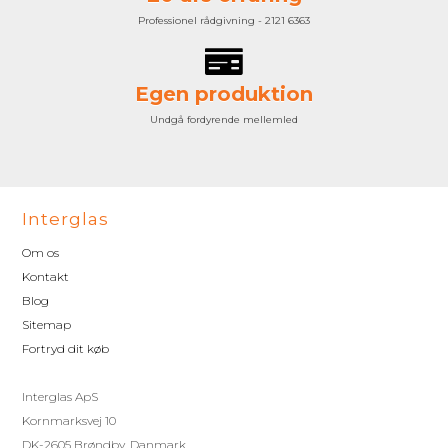
Professionel rådgivning - 2121 6363
Egen produktion
Undgå fordyrende mellemled
Interglas
Om os
Kontakt
Blog
Sitemap
Fortryd dit køb
Interglas ApS
Kornmarksvej 10
DK-2605 Brøndby, Danmark