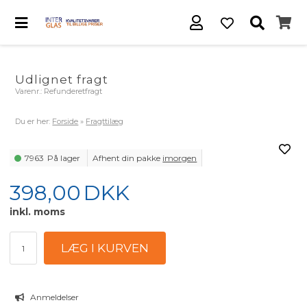
Udlignet fragt
Varenr.:
Refunderetfragt
Du er her:
Forside
»
Fragttilæg
7963
På lager
Afhent din pakke
imorgen
398,00
DKK
inkl. moms
Anmeldelser