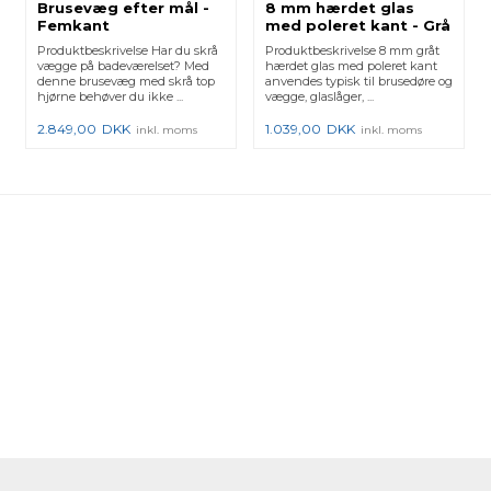
Brusevæg efter mål -
8 mm hærdet glas
Femkant
med poleret kant - Grå
Produktbeskrivelse Har du skrå
Produktbeskrivelse 8 mm gråt
vægge på badeværelset? Med
hærdet glas med poleret kant
denne brusevæg med skrå top
anvendes typisk til brusedøre og
hjørne behøver du ikke ...
vægge, glaslåger, ...
2.849,00
DKK
1.039,00
DKK
inkl. moms
inkl. moms