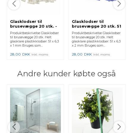
Glasklodser til
Glasklodser til
brusevægge 20 stk. -
brusevægge 20 stk. 51
51 x 6 x 1 mm
x 6 x 2 mm
Produktbeskrivelse Glasklodser
Produktbeskrivelse Glasklodser
til brusevægge 20 stk. Helt
til brusevægge 20 stk. Helt
glasklare plastikklodser: 51 x 6,3
glasklare plastikklodser: 51 x 6,3
x 1 mm Bruges som...
x 2 mm Bruges som...
28,00
DKK
28,00
DKK
inkl. moms
inkl. moms
Andre kunder købte også