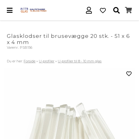
Glasklodser til brusevægge 20 stk. - 51 x 6
x 4 mm
Varenr.:
PSB156
Du er her:
Forside
»
U-profiler
»
U-profiler til 8 - 10 mm glas