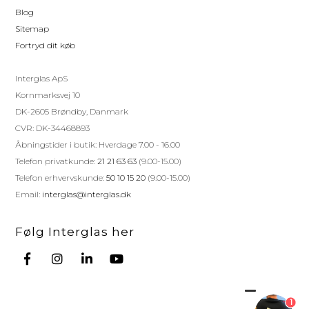
Blog
Sitemap
Fortryd dit køb
Interglas ApS
Kornmarksvej 10
DK-2605 Brøndby, Danmark
CVR: DK-34468893
Åbningstider i butik: Hverdage 7.00 - 16.00
Telefon privatkunde:
21 21 63 63
(9.00-15.00)
Telefon erhvervskunde:
50 10 15 20
(9.00-15.00)
Email:
interglas@interglas.dk
Følg Interglas her
1