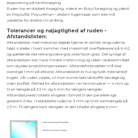
eksponering på kantforsegling.
Ruden har en dobbelt forsegling, inderst en Butyl forsegling og yderst
en Polysulfid, Polyurethan – ekstern fugemasse, som ikke må
udsættes for direkte UV-stråling.
Tolerancer og nøjagtighed af ruden -
Afstandslisten:
Afstandslister med mekanisk bøjede hjørner er samlet langs siderne,
højst 4 steder i hvert kammer med maksimalt overfladeareal på 6 m2,
og gældende ved rektangulære glas (ikke facon glas). Det synlige af
afstandslisten kan have mindre misfarvning og ridser i skæreområdet
som skyldes produktionsprocessen. Afstandsforbindelsen må ikke
overstige 1 mm på afstand. Afstandslisten er hul og fyldt med tørstof
kugler, når ruden vippes, vil man kunne høre tørstoffet bevæge sig
inde i profilet. Rethed for afstandslisten i en termorude er +- 4 mm op
til en længde på 3,5 m, og 6 mm for længere længder.
Afstandsstykkets tilladte afvigelse i forhold til den parallelle lige
glaskant (f.eks. i tredobbelte ruder) er 3 mm op til en kantlængde på
2,5 m. Til længere kant længder, er den tilladte afvigelse 6 mm.