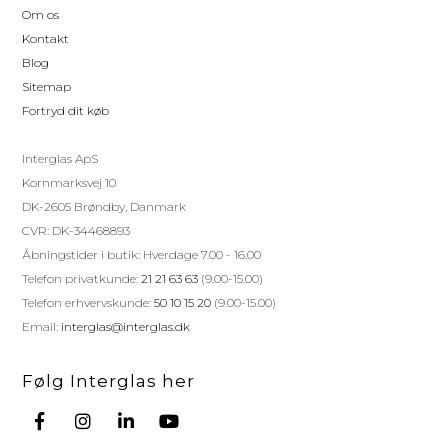
Om os
Kontakt
Blog
Sitemap
Fortryd dit køb
Interglas ApS
Kornmarksvej 10
DK-2605 Brøndby, Danmark
CVR: DK-34468893
Åbningstider i butik: Hverdage 7.00 - 16.00
Telefon privatkunde:
21 21 63 63
(9.00-15.00)
Telefon erhvervskunde:
50 10 15 20
(9.00-15.00)
Email:
interglas@interglas.dk
Følg Interglas her