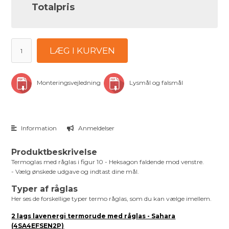
Totalpris
LÆG I KURVEN
Monteringsvejledning
Lysmål og falsmål
Information
Anmeldelser
Produktbeskrivelse
Termoglas med råglas i figur 10 - Heksagon faldende mod venstre.
- Vælg ønskede udgave og indtast dine mål.
Typer af råglas
Her ses de forskellige typer termo råglas, som du kan vælge imellem.
2 lags lavenergi termorude med råglas - Sahara
(4SA4EFSEN2P)