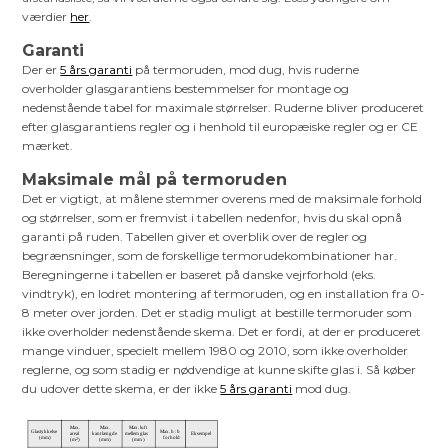
værdier
her
.
Garanti
Der er
5 års garanti
på termoruden, mod dug, hvis ruderne
overholder glasgarantiens bestemmelser for montage og
nedenstående tabel for maximale størrelser. Ruderne bliver produceret
efter glasgarantiens regler og i henhold til europæiske regler og er CE
mærket.
Maksimale mål på termoruden
Det er vigtigt, at målene stemmer overens med de maksimale forhold
og størrelser, som er fremvist i tabellen nedenfor, hvis du skal opnå
garanti på ruden. Tabellen giver et overblik over de regler og
begrænsninger, som de forskellige termorudekombinationer har.
Beregningerne i tabellen er baseret på danske vejrforhold (eks.
vindtryk), en lodret montering af termoruden, og en installation fra 0-
8 meter over jorden. Det er stadig muligt at bestille termoruder som
ikke overholder nedenstående skema. Det er fordi, at der er produceret
mange vinduer, specielt mellem 1980 og 2010, som ikke overholder
reglerne, og som stadig er nødvendige at kunne skifte glas i. Så køber
du udover dette skema, er der ikke
5 års garanti
mod dug.