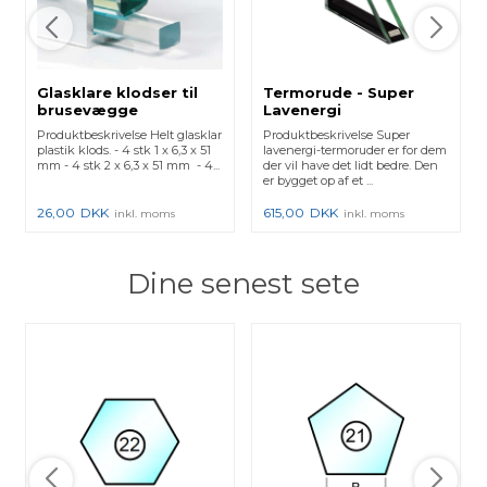
Glasklare klodser til
Termorude - Super
brusevægge
Lavenergi
Produktbeskrivelse Helt glasklar
Produktbeskrivelse Super
plastik klods. - 4 stk 1 x 6,3 x 51
lavenergi-termoruder er for dem
mm - 4 stk 2 x 6,3 x 51 mm - 4...
der vil have det lidt bedre. Den
er bygget op af et ...
26,00
DKK
615,00
DKK
inkl. moms
inkl. moms
Dine senest sete