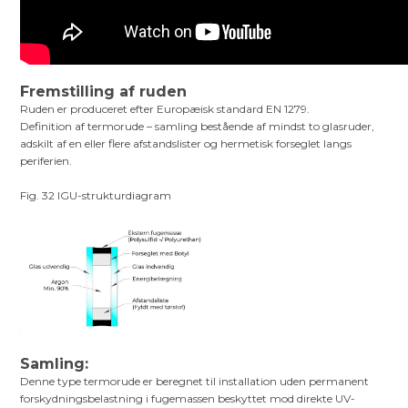
Fremstilling af ruden
Ruden er produceret efter Europæisk standard EN 1279.
Definition af termorude – samling bestående af mindst to glasruder,
adskilt af en eller flere afstandslister og hermetisk forseglet langs
periferien.
Fig. 32 IGU-strukturdiagram
Samling:
Denne type termorude er beregnet til installation uden permanent
forskydningsbelastning i fugemassen beskyttet mod direkte UV-