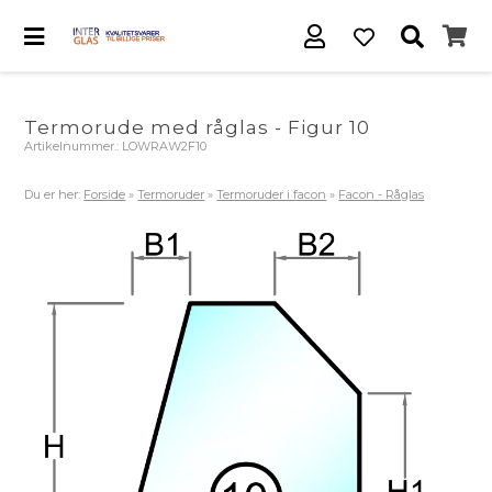
Termorude med råglas - Figur 10
Artikelnummer.:
LOWRAW2F10
Du er her:
Forside
»
Termoruder
»
Termoruder i facon
»
Facon - Råglas