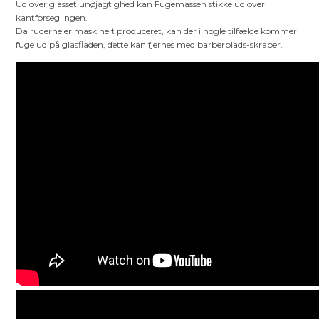
Ud over glasset unøjagtighed kan Fugemassen stikke ud over
kantforseglingen.
Da ruderne er maskinelt produceret, kan der i nogle tilfælde kommer
fuge ud på glasfladen, dette kan fjernes med barberblads-skraber.