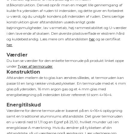
stålkonstruktion. Derved opnår man en meget lille gennemgang af
kulde fra ydersiden af ruden til indersiden, og dette giver en forbedret
u-værdi, og du undgår kondens på indersiden af ruden. Dens særlige
konstruktion giver afstandslisten usædvanligt gode
bøjningsmuligheder, lav varmetab, høj rammestabilitet og U-værdier
i den lave ende af skalaen. Den øverste plastoverflade er ekstrem hård
og kuldebestandig. Læs mere om afstandslisten
her
og se certifikat
her
.
Værdier
Du kan se værdier for den enkelte termorude på produkt linket oppe
under
Typer af termoruder
Konstruktion
Afstanden mellem de to glas kan ændres således, at termoruden kan
passe til en lang række vinduestykkelser. En termorude med et 4 mm
glas på ydersiden, 16 mm argon gas og et 4 mm glas med
energibelægning på indersiden bliver refereret til som 4+16+4.
Energitilskud
Værdierne for denne termorude er baseret på en 4+16+4 opbygning
samt en traditionel aluminiums afstandsliste. Det giver termoruden
en u-værdi ned til 1,11 og en Egref på 25,10, hvilket munder ud i en
energiklasse A mærkning. Hvis du ændrer på tykkelsen af din
afstandsliste, så vil værdierne også ændre sig. Læs yderligere om