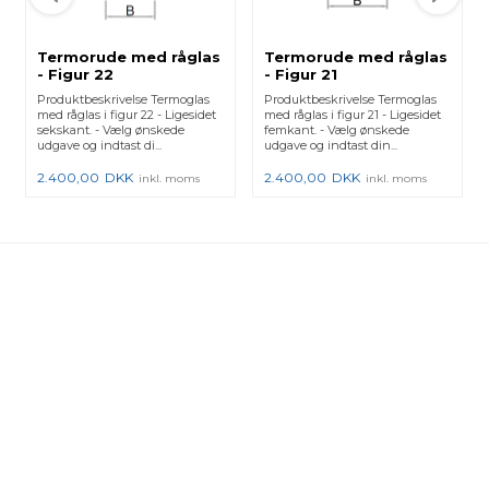
Termorude med råglas
Termorude med råglas
- Figur 22
- Figur 21
Produktbeskrivelse Termoglas
Produktbeskrivelse Termoglas
med råglas i figur 22 - Ligesidet
med råglas i figur 21 - Ligesidet
sekskant. - Vælg ønskede
femkant. - Vælg ønskede
udgave og indtast di...
udgave og indtast din...
2.400,00
DKK
2.400,00
DKK
inkl. moms
inkl. moms