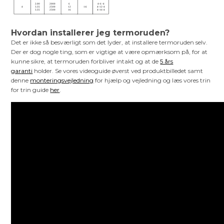
Hvordan installerer jeg termoruden?
Det er ikke så besværligt som det lyder, at installere termoruden selv.
Der er dog nogle ting, som er vigtige at være opmærksom på, for at
kunne sikre, at termoruden forbliver intakt og at de
5 års
garanti
holder. Se vores videoguide øverst ved produktbilledet samt
denne
monteringsvejledning
for hjælp og vejledning og læs vores trin
for trin guide
her
.