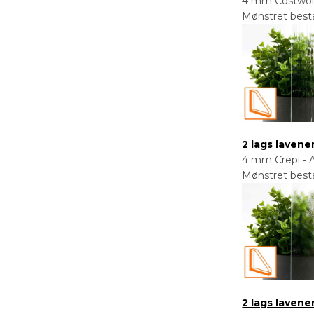
4 mm Costwold 
Mønstret består
2 lags laven
4 mm Crepi - A
Mønstret består
2 lags laven