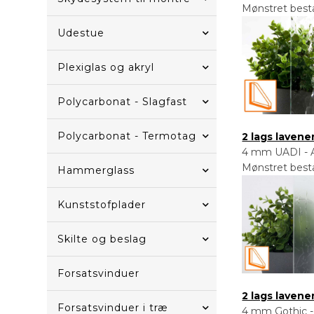
Mønstret bestå
Udestue
Plexiglas og akryl
Polycarbonat - Slagfast
Polycarbonat - Termotag
2 lags laven
4 mm UADI - Ar
Mønstret bestå
Hammerglass
Kunststofplader
Skilte og beslag
Forsatsvinduer
2 lags laven
Forsatsvinduer i træ
4 mm Gothic - 