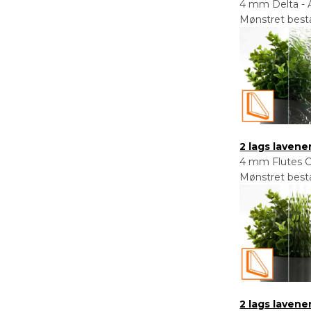
4 mm Delta - A
Mønstret bestå
2 lags lavene
4 mm Flutes Cl
Mønstret består
2 lags laven