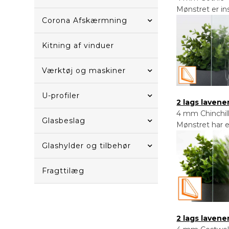
Mønstret er ins
Corona Afskærmning
Kitning af vinduer
Værktøj og maskiner
U-profiler
2 lags lavene
4 mm Chinchill
Glasbeslag
Mønstret har e
Glashylder og tilbehør
Fragttilæg
2 lags laven