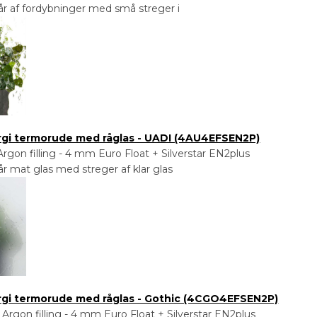
r af fordybninger med små streger i
ergi termorude med råglas - UADI (4AU4EFSEN2P)
gon filling - 4 mm Euro Float + Silverstar EN2plus
r mat glas med streger af klar glas
ergi termorude med råglas - Gothic (4CGO4EFSEN2P)
Argon filling - 4 mm Euro Float + Silverstar EN2plus