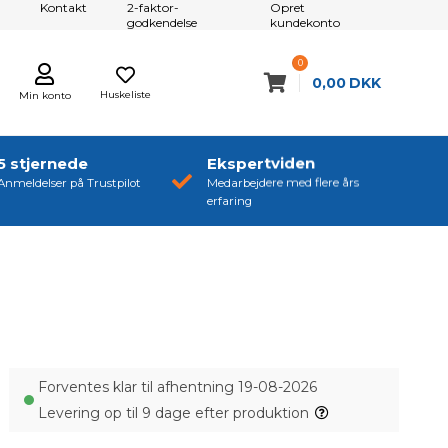
Kontakt
2-faktor-
Opret
godkendelse
kundekonto
0
0,00
DKK
Huskeliste
Min konto
5 stjernede
Ekspertviden
Anmeldelser på Trustpilot
Medarbejdere med flere års
erfaring
Forventes klar til afhentning 19-08-2026
Levering op til 9 dage efter produktion