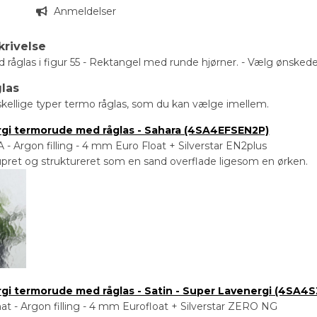
n
Anmeldelser
krivelse
råglas i figur 55 - Rektangel med runde hjørner. - Vælg ønsked
glas
skellige typer termo råglas, som du kan vælge imellem.
ergi termorude med råglas - Sahara (4SA4EFSEN2P)
Argon filling - 4 mm Euro Float + Silverstar EN2plus
pret og struktureret som en sand overflade ligesom en ørken.
ergi termorude med råglas - Satin - Super Lavenergi (4SA4
 - Argon filling - 4 mm Eurofloat + Silverstar ZERO NG