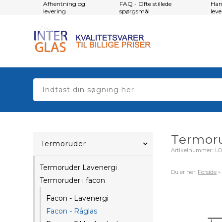
Afhentning og
FAQ - Ofte stillede
Han
levering
spørgsmål
lev
Termoru
Termoruder
Artikelnummer.:
L
Termoruder Lavenergi
Du er her:
Forside
Termoruder i facon
Facon - Lavenergi
Facon - Råglas