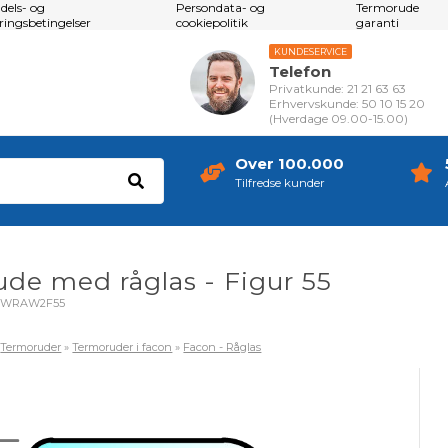
dels- og
Persondata- og
Termorude
eringsbetingelser
cookiepolitik
garanti
KUNDESERVICE
Telefon
Privatkunde: 21 21 63 63
Erhvervskunde: 50 10 15 20
(Hverdage 09.00-15.00)
Over 100.000
Tilfredse kunder
de med råglas - Figur 55
OWRAW2F55
»
Termoruder
»
Termoruder i facon
»
Facon - Råglas