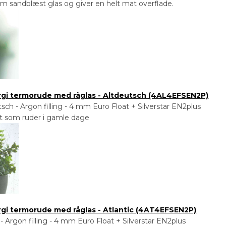
m sandblæst glas og giver en helt mat overflade.
ergi termorude med råglas - Altdeutsch (4AL4EFSEN2P)
ch - Argon filling - 4 mm Euro Float + Silverstar EN2plus
dt som ruder i gamle dage
ergi termorude med råglas - Atlantic (4AT4EFSEN2P)
- Argon filling - 4 mm Euro Float + Silverstar EN2plus