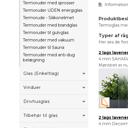
Termoruder med sprosser
Informatio
Termoruder UDEN energiglas
Termorude - Silikonelimet
Produktbes
Termoruder med brandglas
Termoglas med 
Termoruder til gulvglas
Typer af rå
Termoruder med vakuum
Her ses de for
Termoruder til Sauna
2 lags laven
Termoruder med anti-dug
4 mm SAHARA - 
belægning
Mønstret er nu
Glas (Enkeltlag)
Vinduer
Drivhusglas
Tilbehør til glas
2 lags laven
4 mm Decormat