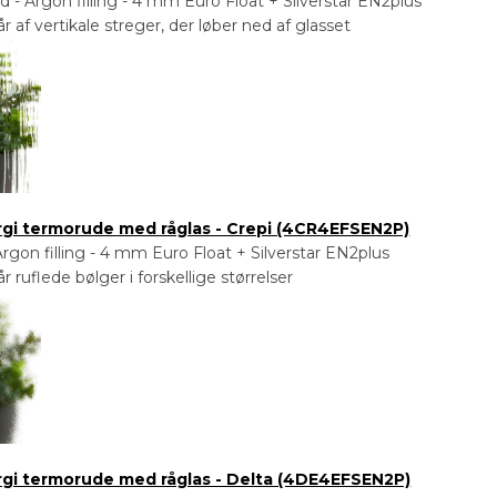
- Argon filling - 4 mm Euro Float + Silverstar EN2plus
 af vertikale streger, der løber ned af glasset
ergi termorude med råglas - Crepi (4CR4EFSEN2P)
rgon filling - 4 mm Euro Float + Silverstar EN2plus
 ruflede bølger i forskellige størrelser
ergi termorude med råglas - Delta (4DE4EFSEN2P)