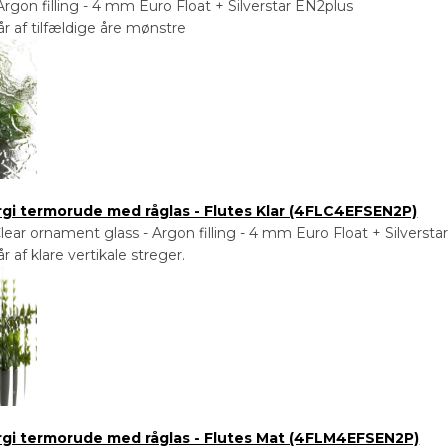
rgon filling - 4 mm Euro Float + Silverstar EN2plus
r af tilfældige åre mønstre
rgi termorude med råglas - Flutes Klar (4FLC4EFSEN2P)
ear ornament glass - Argon filling - 4 mm Euro Float + Silversta
 af klare vertikale streger.
ergi termorude med råglas - Flutes Mat (4FLM4EFSEN2P)