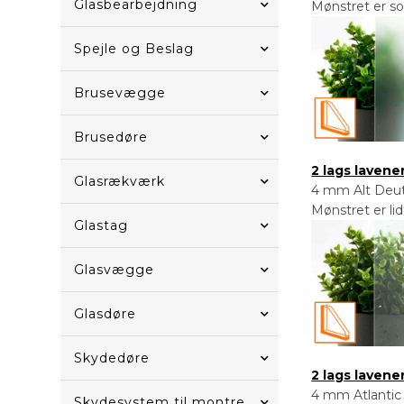
Glasbearbejdning
Mønstret er so
Spejle og Beslag
Brusevægge
Brusedøre
2 lags laven
Glasrækværk
4 mm Alt Deuts
Mønstret er li
Glastag
Glasvægge
Glasdøre
Skydedøre
2 lags laven
4 mm Atlantic 
Skydesystem til montre