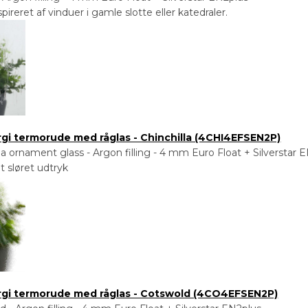
pireret af vinduer i gamle slotte eller katedraler.
rgi termorude med råglas - Chinchilla (4CHI4EFSEN2P)
a ornament glass - Argon filling - 4 mm Euro Float + Silverstar 
t sløret udtryk
ergi termorude med råglas - Cotswold (4CO4EFSEN2P)