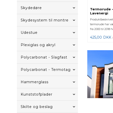
Skydedøre
Termorude -
Lavenergi
Produktbeskrivel
Skydesystem til montre
termorude har v
fra 2000 til 2018
Udestue
vinduesprod...
425,00
DKK
Plexiglas og akryl
Polycarbonat - Slagfast
Polycarbonat - Termotag
T
Hammerglass
Kunststofplader
Skilte og beslag