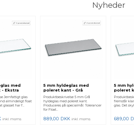
Nyheder
eglas med
5 mm hyldeglas med
5 mm hy
 - Ekstra
poleret kant - Grå
poleret k
ttigt
klart/jer
e Jernfattigt glas
Produktbeskrivelse 5 mm Grå
Produktbeskr
end almindeligt float
hyldeglas med poleret kant.
fremstår kla
t glasset har f...
Produceres på specialmål. Tolerancer
glas. Det skyl
for Float...
K
889,00
DKK
689,00
D
inkl. moms
inkl. moms