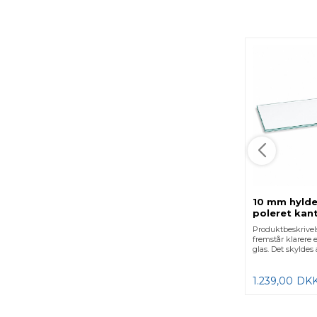
10 mm hyld
poleret kant
klart/jernfa
Produktbeskrivels
fremstår klarere 
glas. Det skyldes a
1.239,00
DK