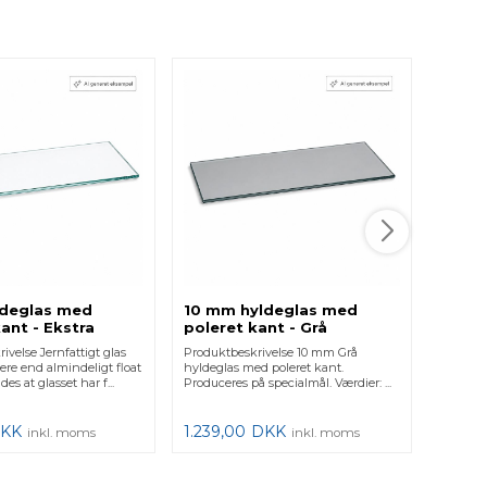
8 mm
poler
Produkt
hyldegl
Producer
850,0
ldeglas med
10 mm hyldeglas med
ant - Ekstra
poleret kant - Grå
nfattigt
ivelse Jernfattigt glas
Produktbeskrivelse 10 mm Grå
rere end almindeligt float
hyldeglas med poleret kant.
des at glasset har f...
Produceres på specialmål. Værdier: ...
KK
1.239,00
DKK
inkl. moms
inkl. moms