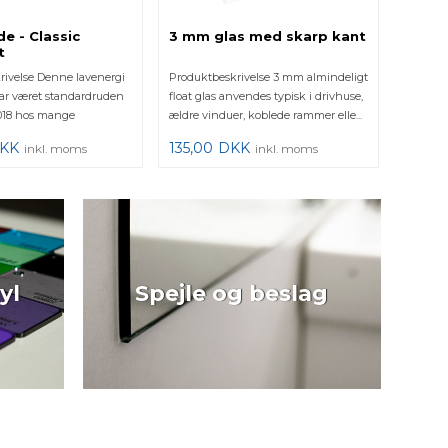
e - Classic
3 mm glas med skarp kant
Termo
t
Laven
rivelse Denne lavenergi
Produktbeskrivelse 3 mm almindeligt
Produkt
ar været standardruden
float glas anvendes typisk i drivhuse,
termorud
 2018 hos mange
ældre vinduer, koblede rammer elle...
det lidt
...
...
KK
135,00
DKK
615,0
inkl. moms
inkl. moms
yl
Spejle og beslag