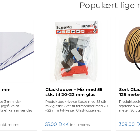
Populært lige 
 3 mm
Glasklodser - Mix med 55
Sort Gla
stk. til 20-22 mm glas
125 mete
se 3 mm klar
Produktbeskrivelse Kasse med 55 stk
Produktbeskr
 (også kaldt
mix glasbrikker til termoruder med 20
størrelsen 4
g tale) kan anvendes
- 22 mm tykkelse. Glasklodserne...
meter. Sort g
55,00
DKK
309,00
D
inkl. moms
inkl. moms