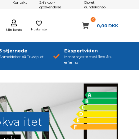
Kontakt
2-faktor-
Opret
godkendelse
kundekonto
0
0,00
DKK
Huskeliste
Min konto
5 stjernede
Ekspertviden
Anmeldelser på Trustpilot
Medarbejdere med flere års
erfaring
kvalitet