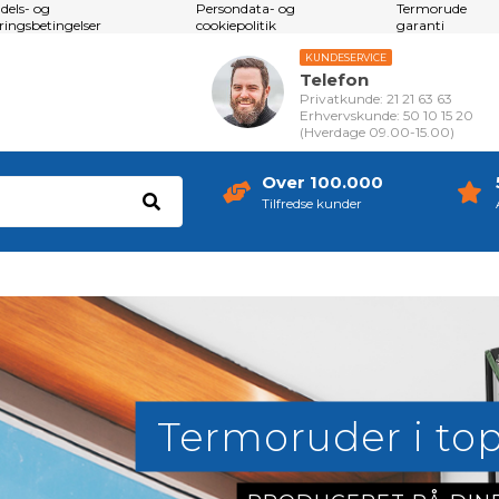
dels- og
Persondata- og
Termorude
eringsbetingelser
cookiepolitik
garanti
KUNDESERVICE
Telefon
Privatkunde: 21 21 63 63
Erhvervskunde: 50 10 15 20
(Hverdage 09.00-15.00)
Over 100.000
Tilfredse kunder
Termoruder i top