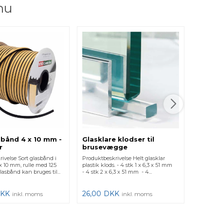
nu
sbånd 4 x 10 mm -
Glasklare klodser til
Gumm
r
brusevægge
K7830
ivelse Sort glasbånd i
Produktbeskrivelse Helt glasklar
Produkt
 x 10 mm, rulle med 125
plastik klods. - 4 stk 1 x 6,3 x 51 mm
til tæt
lasbånd kan bruges til...
- 4 stk 2 x 6,3 x 51 mm - 4...
gummitæ
samt ...
KK
26,00
DKK
9,95
inkl. moms
inkl. moms