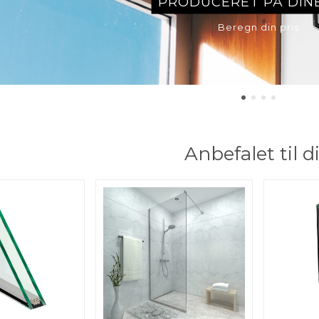
PRODUCERET PÅ DIN
Beregn din pris
Anbefalet til d