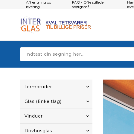
Afhentning og
FAQ - Ofte stillede
Han
levering
spørgsmål
lev
Termoruder
Glas (Enkeltlag)
Vinduer
Drivhusglas