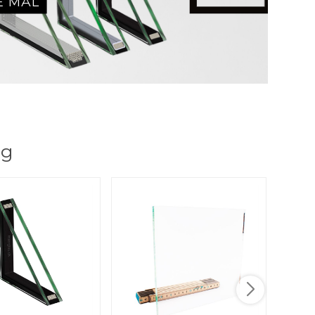
E MÅL
ig