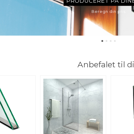
PRODUCERET PÅ DIN
Beregn din pris
Anbefalet til d