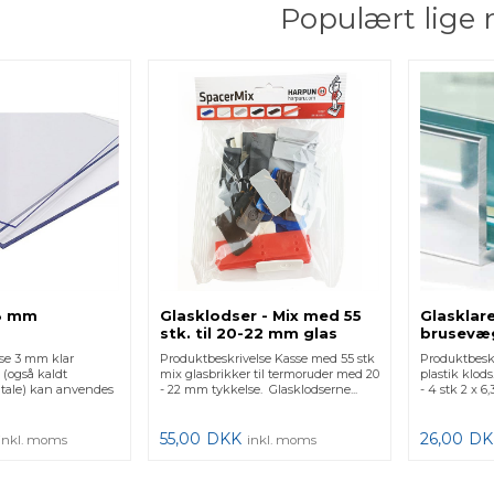
Populært lige 
 3 mm
Glasklodser - Mix med 55
Glasklare
stk. til 20-22 mm glas
brusevæ
se 3 mm klar
Produktbeskrivelse Kasse med 55 stk
Produktbeskr
 (også kaldt
mix glasbrikker til termoruder med 20
plastik klods
g tale) kan anvendes
- 22 mm tykkelse. Glasklodserne...
- 4 stk 2 x 6
55,00
DKK
26,00
DK
inkl. moms
inkl. moms