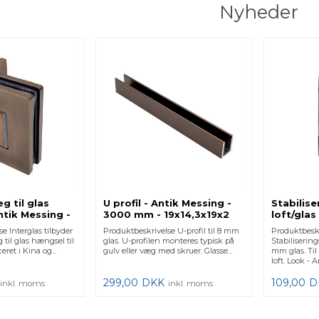
Nyheder
g til glas
U profil - Antik Messing -
Stabilis
ntik Messing -
3000 mm - 19x14,3x19x2
loft/glas
mm
8 mm gla
e Interglas tilbyder
Produktbeskrivelse U-profil til 8 mm
Produktbesk
 til glas hængsel til
glas. U-profilen monteres typisk på
Stabilisering
ret i Kina og...
gulv eller væg med skruer. Glasse...
mm glas. Til 
loft. Look - An
299,00
DKK
109,00
D
inkl. moms
inkl. moms