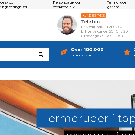
dels- og
Persondata- og
Termorude
eringsbetingelser
cookiepolitik
garanti
KUNDESERVICE
Telefon
Privatkunde: 21 21 63 63
Erhvervskunde: 50 10 15 20
(Hverdage 09.00-15.00)
Over 100.000
Tilfredse kunder
Termoruder i top