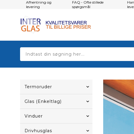
Afhentning og
FAQ - Ofte stillede
Han
levering
spørgsmål
lev
Termoruder
Glas (Enkeltlag)
Vinduer
Drivhusglas