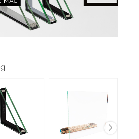
E MÅL
ig