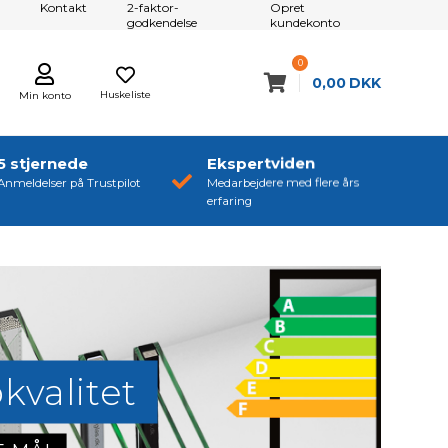
Kontakt
2-faktor-
Opret
godkendelse
kundekonto
0
0,00
DKK
Huskeliste
Min konto
5 stjernede
Ekspertviden
Anmeldelser på Trustpilot
Medarbejdere med flere års
erfaring
kvalitet