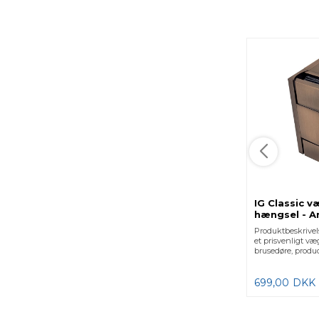
IG Classic væ
hængsel - A
1 stk.
Produktbeskrivels
et prisvenligt væg
brusedøre, produce
699,00
DKK