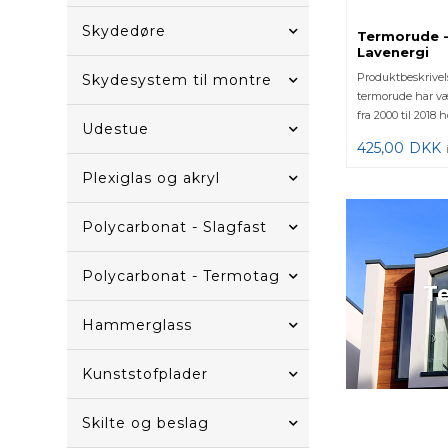
Skydedøre
Termorude -
Lavenergi
Produktbeskrivel
Skydesystem til montre
termorude har v
fra 2000 til 2018
Udestue
vinduesprod...
425,00
DKK
Plexiglas og akryl
Polycarbonat - Slagfast
Polycarbonat - Termotag
T
Hammerglass
Kunststofplader
Skilte og beslag