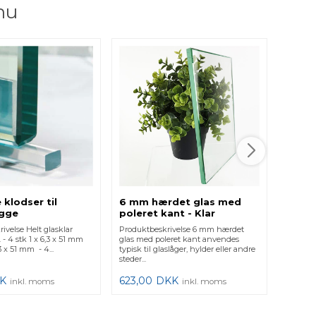
nu
 klodser til
6 mm hærdet glas med
Sort 
gge
poleret kant - Klar
125 m
ivelse Helt glasklar
Produktbeskrivelse 6 mm hærdet
Produkt
. - 4 stk 1 x 6,3 x 51 mm
glas med poleret kant anvendes
størrels
,3 x 51 mm - 4...
typisk til glaslåger, hylder eller andre
meter. S
steder...
K
623,00
DKK
309,0
inkl. moms
inkl. moms