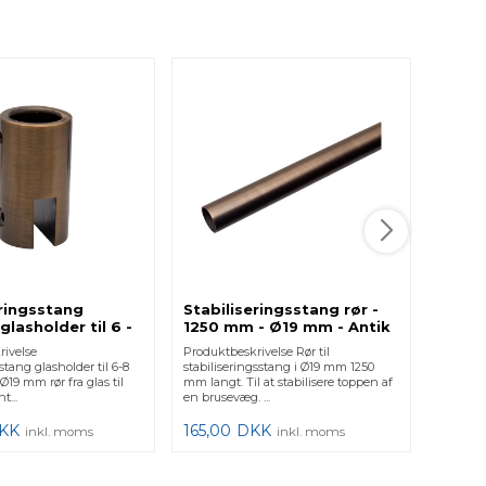
Stabi
glash
glas 
Produkt
Stabilis
mm glas
Messing.
124,0
eringsstang
Stabiliseringsstang rør -
 glasholder til 6 -
1250 mm - Ø19 mm - Antik
s - Antik Messing
Messing
rivelse
Produktbeskrivelse Rør til
stang glasholder til 6-8
stabiliseringsstang i Ø19 mm 1250
Ø19 mm rør fra glas til
mm langt. Til at stabilisere toppen af
t...
en brusevæg. ...
KK
165,00
DKK
inkl. moms
inkl. moms