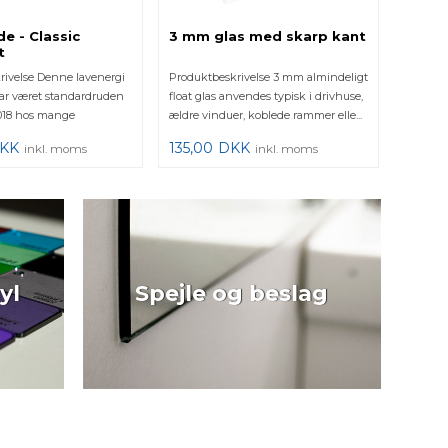
e - Classic
3 mm glas med skarp kant
Termo
t
Laven
rivelse Denne lavenergi
Produktbeskrivelse 3 mm almindeligt
Produkt
ar været standardruden
float glas anvendes typisk i drivhuse,
termorud
 2018 hos mange
ældre vinduer, koblede rammer elle...
det lidt
...
...
KK
135,00
DKK
615,0
inkl. moms
inkl. moms
yl
Spejle og beslag