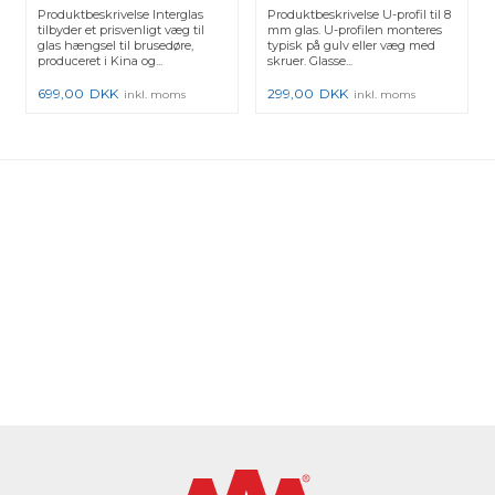
Messing - 1 stk.
19x14,3x19x2 mm
Produktbeskrivelse Interglas
Produktbeskrivelse U-profil til 8
tilbyder et prisvenligt væg til
mm glas. U-profilen monteres
glas hængsel til brusedøre,
typisk på gulv eller væg med
produceret i Kina og...
skruer. Glasse...
699,00
DKK
299,00
DKK
inkl. moms
inkl. moms