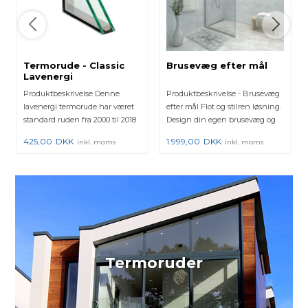
Termorude - Classic
Brusevæg efter mål
Lavenergi
Produktbeskrivelse Denne
Produktbeskrivelse - Brusevæg
lavenergi termorude har været
efter mål Flot og stilren løsning.
standard ruden fra 2000 til 2018
Design din egen brusevæg og
hos mange vinduesprod...
se med det sa...
425,00
DKK
1.999,00
DKK
inkl. moms
inkl. moms
Termoruder