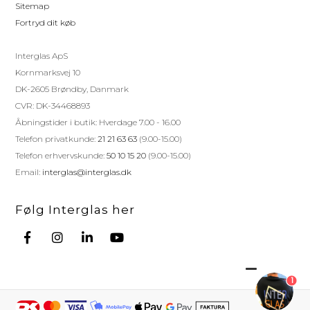
Sitemap
Fortryd dit køb
Interglas ApS
Kornmarksvej 10
DK-2605 Brøndby, Danmark
CVR: DK-34468893
Åbningstider i butik: Hverdage 7.00 - 16.00
Telefon privatkunde:
21 21 63 63
(9.00-15.00)
Telefon erhvervskunde:
50 10 15 20
(9.00-15.00)
Email:
interglas@interglas.dk
Følg Interglas her
1