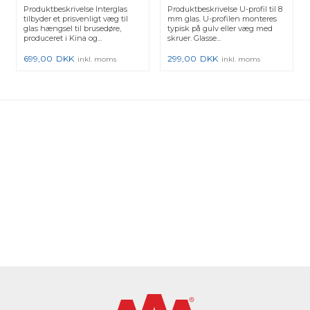
Messing - 1 stk.
19x14,3x19x2 mm
Produktbeskrivelse Interglas
Produktbeskrivelse U-profil til 8
tilbyder et prisvenligt væg til
mm glas. U-profilen monteres
glas hængsel til brusedøre,
typisk på gulv eller væg med
produceret i Kina og...
skruer. Glasse...
699,00
DKK
299,00
DKK
inkl. moms
inkl. moms