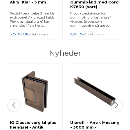
Akryl Klar - 3 mm
Gummibånd med Cord
K7830 (sort) i
metermål
Produktbeskrivelse 3 mm klar
Produktbeskrivelse Sort
ekstruderet Akryl (også kaldt
gummibånd til tætning af
Plexiglas i daglig tale) kan
vinduer. Bruges som
anvendes i flere hens...
gummitætning på træ og
plastlister samt ...
375,00
DKK
9,95
DKK
inkl. moms
inkl. moms
Nyheder
IG Classic væg til glas
U profil - Antik Messing
hængsel - Antik
- 3000 mm -