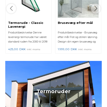
Termorude - Classic
Brusevæg efter mål
Lavenergi
Produktbeskrivelse Denne
Produktbeskrivelse - Brusevæg
lavenergi termorude har været
efter mål Flot og stilren løsning.
standard ruden fra 2000 til 2018
Design din egen brusevæg og
hos mange vinduesprod...
se med det sa...
425,00
DKK
1.999,00
DKK
inkl. moms
inkl. moms
Termoruder