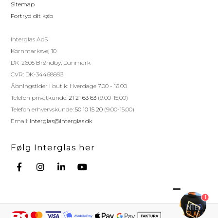
Sitemap
Fortryd dit køb
Interglas ApS
Kornmarksvej 10
DK-2605 Brøndby, Danmark
CVR: DK-34468893
Åbningstider i butik: Hverdage 7.00 - 16.00
Telefon privatkunde:
21 21 63 63
(9.00-15.00)
Telefon erhvervskunde:
50 10 15 20
(9.00-15.00)
Email:
interglas@interglas.dk
Følg Interglas her
1