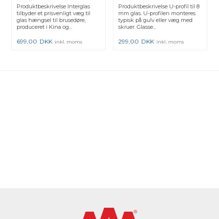
Messing - 1 stk.
19x14,3x19x2 mm
Produktbeskrivelse Interglas
Produktbeskrivelse U-profil til 8
tilbyder et prisvenligt væg til
mm glas. U-profilen monteres
glas hængsel til brusedøre,
typisk på gulv eller væg med
produceret i Kina og...
skruer. Glasse...
699,00
DKK
299,00
DKK
inkl. moms
inkl. moms