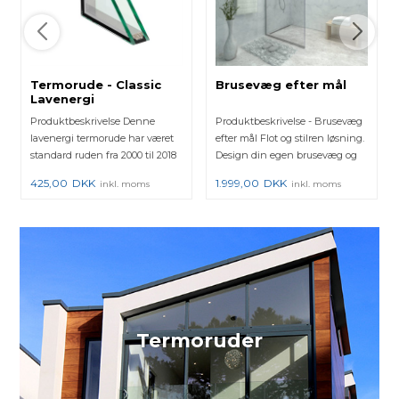
Termorude - Classic
Brusevæg efter mål
Lavenergi
Produktbeskrivelse Denne
Produktbeskrivelse - Brusevæg
lavenergi termorude har været
efter mål Flot og stilren løsning.
standard ruden fra 2000 til 2018
Design din egen brusevæg og
hos mange vinduesprod...
se med det sa...
425,00
DKK
1.999,00
DKK
inkl. moms
inkl. moms
Termoruder