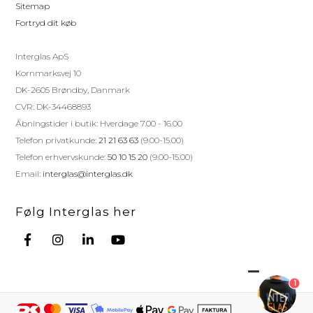
Sitemap
Fortryd dit køb
Interglas ApS
Kornmarksvej 10
DK-2605 Brøndby, Danmark
CVR: DK-34468893
Åbningstider i butik: Hverdage 7.00 - 16.00
Telefon privatkunde:
21 21 63 63
(9.00-15.00)
Telefon erhvervskunde:
50 10 15 20
(9.00-15.00)
Email:
interglas@interglas.dk
Følg Interglas her
1