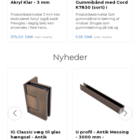
Akryl Klar - 3 mm
Gummibånd med Cord
K7830 (sort) i
metermål
Produktbeskrivelse 3 mm klar
Produktbeskrivelse Sort
ekstruderet Akryl (også kaldt
gummibånd til tætning af
Plexiglas i daglig tale) kan
vinduer. Bruges som
anvendes i flere hens...
gummitætning på træ og
plastlister samt ...
375,00
DKK
9,95
DKK
inkl. moms
inkl. moms
Nyheder
IG Classic væg til glas
U profil - Antik Messing
hængsel - Antik
- 3000 mm -