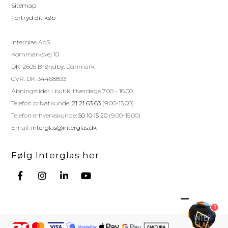
Sitemap
Fortryd dit køb
Interglas ApS
Kornmarksvej 10
DK-2605 Brøndby, Danmark
CVR: DK-34468893
Åbningstider i butik: Hverdage 7.00 - 16.00
Telefon privatkunde:
21 21 63 63
(9.00-15.00)
Telefon erhvervskunde:
50 10 15 20
(9.00-15.00)
Email:
interglas@interglas.dk
Følg Interglas her
1