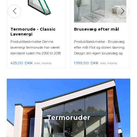
Termorude - Classic
Brusevæg efter mål
Lavenergi
Produktbeskrivelse Denne
Produktbeskrivelse - Brusevæg
lavenergi termorude har været
efter mål Flot og stilren løsning.
standard ruden fra 2000 til 2018
Design din egen brusevæg og
hos mange vinduesprod...
se med det sa...
425,00
DKK
1.999,00
DKK
inkl. moms
inkl. moms
Termoruder