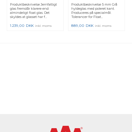
klart/jernfattigt
Produktbeskrivelse Jernfattigt
Produktbeskrivelse 5 mm Grå
glas fremstår klarere end
hyldeglas med poleret kant.
almindeligt float glas. Det
Produceres på specialmål.
skyldes at glasset har f...
Tolerancer for Float...
1.239,00
DKK
889,00
DKK
inkl. moms
inkl. moms